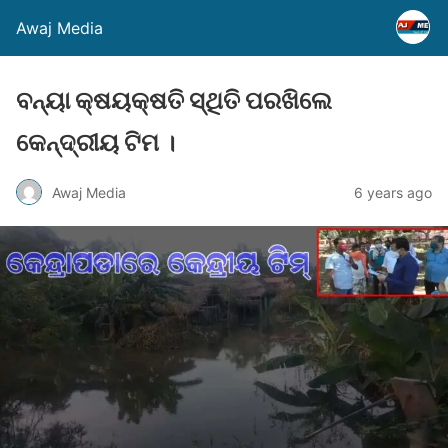
Awaj Media
ବନ୍ୟା କ୍ଷୟକ୍ଷତି ସ୍ଥିତି ପରଖିଲେ
କେନ୍ଦ୍ରୀୟ ଟିମ ।
Awaj Media
6 years ago