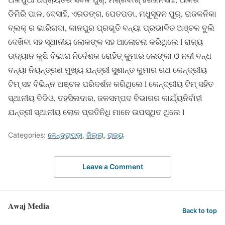
ଡିମିରି ପାଳ, ଦେସାହି, ଏରଡଙ୍ଗ, ପେତପଡା, ମଧୁସୂଦନ ପୁର୍, ରାଜକନିକା
ବ୍ଲକ୍ ର ଭାରିଗଦା, କାନପୁର ପ୍ରଭୃତି ବନ୍ୟା ପ୍ରଭାବିତ ଅଞ୍ଚଳ ବୁଲି
ଦେଖିବା ସହ ସ୍ଥାନୀୟ ଲୋକଙ୍କ ସହ ଆଲୋଚନା କରିଥିଲେ l ରାଜ୍ୟ
ଉଦ୍ୟାନ କୃଷି ବିଭାଗ ନିର୍ଦେଶକ ରୋହିତ୍ କୁମାର ଲେଙ୍କା ଓ ନଦୀ ବନ୍ଧ
ବନ୍ୟା ନିୟନ୍ତ୍ରଣ ମୁଖ୍ୟ ଯନ୍ତ୍ରୀ ସୁଶାନ୍ତ କୁମାର ରଥ କେନ୍ଦ୍ରୀୟ
ଟିମ୍ ସହ ବିଭିନ୍ନ ଅଞ୍ଚଳ ପରିଦର୍ଶନ କରିଥିଲେ l କେନ୍ଦ୍ରୀୟ ଟିମ୍ ସହିତ
ସ୍ଥାନୀୟ ବିଡିଓ, ତହସିଲଦାର, ଜଳସମ୍ପଦ ବିଭାଗର କାର୍ଯ୍ୟନିର୍ବାହୀ
ଯନ୍ତ୍ରୀ ସ୍ଥାନୀୟ ଲୋକ ପ୍ରତିନିଧି ମାନେ ଉପସ୍ଥିତ ଥିଲେ l
Categories:
କେନ୍ଦ୍ରାପଡ଼ା
,
ଜିଲ୍ଲା
,
ରାଜ୍ୟ
Leave a Comment
Awaj Media
Back to top