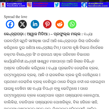
Spread the love
କେନ୍ଦ୍ରାପଡ଼ା ( ଆୱାଜ ମିଡିଆ ) – ପ୍ରଫୁଲ୍ଲ ମଲ୍ଲ :
ବନ୍ୟା
ପରବର୍ତ୍ତୀ ସ୍ଥିତି ସମୀକ୍ଷା ପାଇଁ ଆଜି କେନ୍ଦ୍ରାପଡ଼ା ଜିଲା ପରିଦର୍ଶନ
କରିଥିଲେ ଦୁଇ ଜଣିଆ କେନ୍ଦ୍ରୀୟ ଟିମ୍ l ପାଟନା କୃଷି ବିଭାଗ ନିର୍ଦେଶକ
ଡକ୍ଟର ବିରେନ୍ଦ୍ର ସିଂ ଓ ରାଜପଥ ସଡ଼କ ପରିବହନ ବିଭାଗର
କାର୍ଯ୍ୟନିର୍ବାହୀ ଯନ୍ତ୍ରୀ ସାଶ୍ୱତ ମହାପାତ୍ର ଆଜି ଜିଲାର ବିଭିନ୍ନ
ଅଞ୍ଚଳ ପରିଦର୍ଶନ କରିଥିଲେ l ବନ୍ୟା ପ୍ରଭାବିତ ଡେରାବିଶ ବ୍ଲକ,
ପଟ୍ଟାମୁଣ୍ଡାଇ ବ୍ଲକ୍, ଆଳି ଓ ରାଜକନିକା ବ୍ଲକ ବୁଲି ଦେଖିଥିଲେ l
ପ୍ରଥମେ ଡେରାବିଶ ବ୍ଲକ୍ ବେଣିପୁର ଠାରେ ବିରୂପା ନଦୀ ରେ ହୋଇଥିବା
ଘାଇକୁ ଦେଖିବା ସହ ବନ୍ୟା ବିପନ୍ନ ଙ୍କୁ ଭେଟିଥିଲେ l ପରେ
ପଟ୍ଟାମୁଣ୍ଡାଇ ବ୍ଲକ ପେଣ୍ଠପାଳ ଗ୍ରାମ ପଞ୍ଚାୟତର କୋଳଥିଆ,
ବାଲିକିରା, ତରଡିପାଳ ପଞ୍ଚାୟତର ପୋଖରିକୂଳ, ବିଲ ହରିଜନ ସାହି,
ଅଳପୁଆ ପଞ୍ଚାୟତର ସବଳ ପୁର୍, ମିଶ୍ରବାଗ୍ ହରିଜନସାହି, ଆଳିର