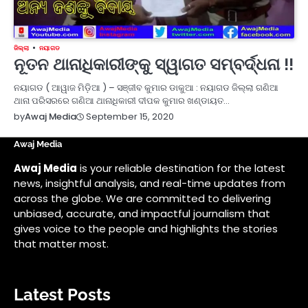
ଜିଲ୍ଲା
ନୟାଗଡ
ନୂତନ ଥାନାଧିକାରୀଙ୍କୁ ସ୍ୱାଗତ ସମ୍ବର୍ଦ୍ଧନା !!
ନୟାଗଡ ( ଆୱାଜ ମିଡ଼ିଆ ) – ସଞ୍ଜୀବ କୁମାର ଡାକୁଆ : ନୟାଗଡ ଜିଲ୍ଲା ଗଣିଆ
ଥାନା ପରିସରରେ ଗଣିଆ ଥାନାଧିକାରୀ ଦୀପକ କୁମାର ଖଣ୍ଡାୟତ…
September 15, 2020
by
Awaj Media
Awaj Media
Awaj Media
is your reliable destination for the latest
news, insightful analysis, and real-time updates from
across the globe. We are committed to delivering
unbiased, accurate, and impactful journalism that
gives voice to the people and highlights the stories
that matter most.
Latest Posts