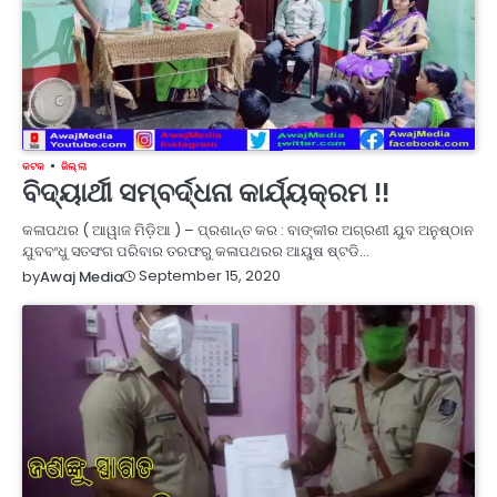
କଟକ
ଜିଲ୍ଲା
ବିଦ୍ୟାର୍ଥୀ ସମ୍ବର୍ଦ୍ଧନା କାର୍ଯ୍ୟକ୍ରମ !!
କଳାପଥର ( ଆୱାଜ ମିଡ଼ିଆ ) – ପ୍ରଶାନ୍ତ କର : ବାଙ୍କୀର ଅଗ୍ରଣୀ ଯୁବ ଅନୁଷ୍ଠାନ
ଯୁବବଂଧୁ ସତସଂଗ ପରିବାର ତରଫରୁ କଳାପଥରର ଆୟୁଷ ଷ୍ଟଡି…
September 15, 2020
by
Awaj Media