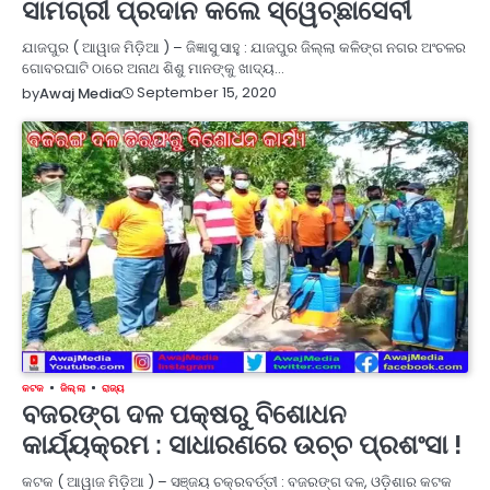
ସାମଗ୍ରୀ ପ୍ରଦାନ କଲେ ସ୍ୱେଚ୍ଛାସେବୀ
ଯାଜପୁର ( ଆୱାଜ ମିଡ଼ିଆ ) – ଜିଜ୍ଞାସୁ ସାହୁ : ଯାଜପୁର ଜିଲ୍ଲା କଳିଙ୍ଗ ନଗର ଅଂଚଳର
ଗୋବରଘାଟି ଠାରେ ଅନାଥ ଶିଶୁ ମାନଙ୍କୁ ଖାଦ୍ୟ…
September 15, 2020
by
Awaj Media
କଟକ
ଜିଲ୍ଲା
ରାଜ୍ୟ
ବଜରଙ୍ଗ ଦଳ ପକ୍ଷରୁ ବିଶୋଧନ
କାର୍ଯ୍ୟକ୍ରମ : ସାଧାରଣରେ ଉଚ୍ଚ ପ୍ରଶଂସା !
କଟକ ( ଆୱାଜ ମିଡ଼ିଆ ) – ସଞ୍ଜୟ ଚକ୍ରବର୍ତ୍ତୀ : ବଜରଙ୍ଗ ଦଳ, ଓଡ଼ିଶାର କଟକ