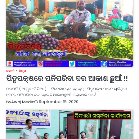
ଗଜପତି
ଜିଲ୍ଲା
ପିତୃପକ୍ଷରେ ପନିପରିବା ଦର ଆକାଶ ଛୁଆଁ !!
ଗଜପତି ( ଆୱାଜ ମିଡ଼ିଆ ) – ବିବେକାନନ୍ଦ ବେହେରା : ପିତୃପକ୍ଷ ପାଳନ ଚାଲିଥିବା
ବେଳେ ପନିପରିବା ଦର ହୋଇଛି ଆକାଶଛୁଆଁ . ରୋଷେଇ ପାଇଁ…
September 15, 2020
by
Awaj Media