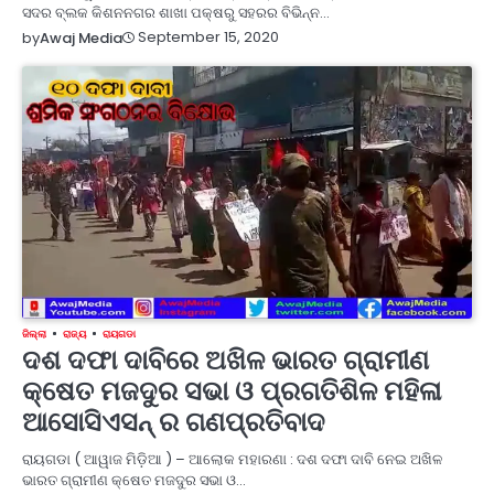
ସଦର ବ୍ଲକ କିଶନନଗର ଶାଖା ପକ୍ଷରୁ ସହରର ବିଭିନ୍ନ…
September 15, 2020
by
Awaj Media
ଜିଲ୍ଲା
ରାଜ୍ୟ
ରାୟଗଡା
ଦଶ ଦଫା ଦାବିରେ ଅଖିଳ ଭାରତ ଗ୍ରାମୀଣ
କ୍ଷେତ ମଜଦୁର ସଭା ଓ ପ୍ରଗତିଶିଳ ମହିଳା
ଆସୋସିଏସନ୍ ର ଗଣପ୍ରତିବାଦ
ରାୟଗଡା ( ଆୱାଜ ମିଡ଼ିଆ ) – ଆଲୋକ ମହାରଣା : ଦଶ ଦଫା ଦାବି ନେଇ ଅଖିଳ
ଭାରତ ଗ୍ରାମୀଣ କ୍ଷେତ ମଜଦୁର ସଭା ଓ…