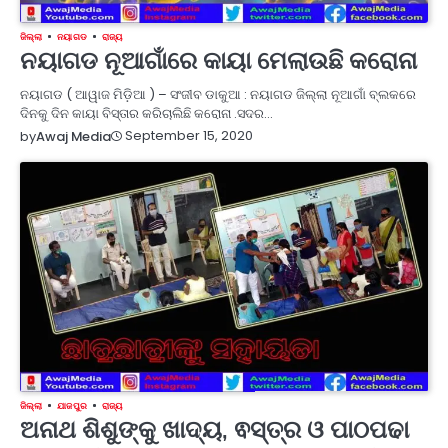
ଜିଲ୍ଲା
ନୟାଗଡ
ରାଜ୍ୟ
ନୟାଗଡ ନୂଆଗାଁରେ କାୟା ମେଲାଉଛି କରୋନା
ନୟାଗଡ ( ଆୱାଜ ମିଡ଼ିଆ ) – ସଂଜୀବ ଡାକୁଆ : ନୟାଗଡ ଜିଲ୍ଲା ନୂଆଗାଁ ବ୍ଲକରେ
ଦିନକୁ ଦିନ କାୟା ବିସ୍ତାର କରିଚାଲିଛି କରୋନା .ସଦର…
September 15, 2020
by
Awaj Media
ଜିଲ୍ଲା
ଯାଜପୁର
ରାଜ୍ୟ
ଅନାଥ ଶିଶୁଙ୍କୁ ଖାଦ୍ୟ, ଵସ୍ତ୍ର ଓ ପାଠପଢା