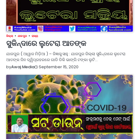
ଜିଲ୍ଲା
ଯାଜପୁର
ରାଜ୍ୟ
ସୁକିନ୍ଦାରେ ଲୁଟେରା ଆତଙ୍କ
ଯାଜପୁର ( ଆୱାଜ ମିଡ଼ିଆ ) – ଜିଜ୍ଞାସୁ ସାହୁ : ଯାଜପୁର ଜିଲ୍ଲା ସୁକିନ୍ଦାରେ ଲୁଟେରା
ଆତଙ୍କ.ଦିନ ଦ୍ୱିପ୍ରହରରେ ଗାଡି ଡିକି ଭାଙ୍ଗି ଟଙ୍କା ଲୁଟି…
September 15, 2020
by
Awaj Media