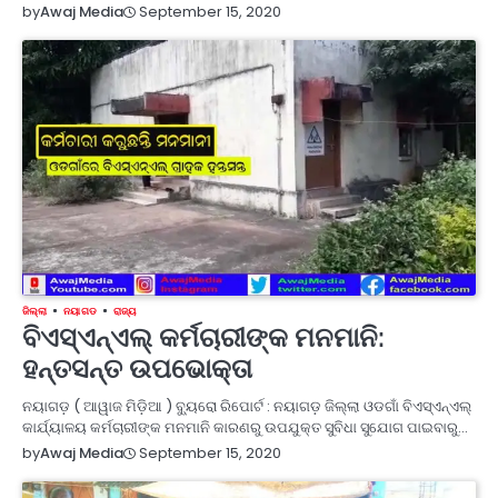
September 15, 2020
by
Awaj Media
ଜିଲ୍ଲା
ନୟାଗଡ
ରାଜ୍ୟ
ବିଏସ୍ଏନ୍ଏଲ୍ କର୍ମଚାରୀଙ୍କ ମନମାନି:
ହନ୍ତସନ୍ତ ଉପଭୋକ୍ତା
ନୟାଗଡ଼ ( ଆୱାଜ ମିଡ଼ିଆ ) ବ୍ୟୁରୋ ରିପୋର୍ଟ : ନୟାଗଡ଼ ଜିଲ୍ଲା ଓଡଗାଁ ବିଏସ୍ଏନ୍ଏଲ୍
କାର୍ଯ୍ୟାଳୟ କର୍ମଚାରୀଙ୍କ ମନମାନି କାରଣରୁ ଉପଯୁକ୍ତ ସୁବିଧା ସୁଯୋଗ ପାଇବାରୁ…
September 15, 2020
by
Awaj Media