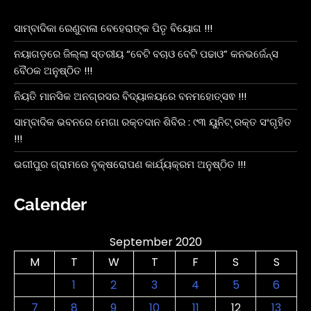
ସାମ୍ବାଦିକା ରେଣୁବାଳା ବେହେରାଙ୍କ ପିତୃ ବିୟୋଗ !!!
ନୟାଗଡ଼ରେ ଜିଲ୍ଲା ସ୍ତରୀୟ “ବେଟି ବଚାଓ ବେଟି ପଢାଓ” କନଭର୍ଜେନ୍ସ
ବୈଠକ ଅନୁଷ୍ଠିତ !!!
ନିୟତି ମାନସିକ ଅନଗ୍ରସର ବିଦ୍ୟାଳୟରେ ବନମହୋତ୍ସଵ !!!
ସାମ୍ବାଦିକ ଭବନରେ ମେଗା ରକ୍ତଦାନ ଶିବିର : ୯୩ ୟୁନିଟ୍ ରକ୍ତ ସଂଗୃହିତ
!!!
ଭଗୀପୁର ଗ୍ରାମରେ ବୃକ୍ଷରୋପଣ କାର୍ଯ୍ୟକ୍ରମ ଅନୁଷ୍ଠିତ !!!
Calender
September 2020
M
T
W
T
F
S
S
1
2
3
4
5
6
7
8
9
10
11
12
13