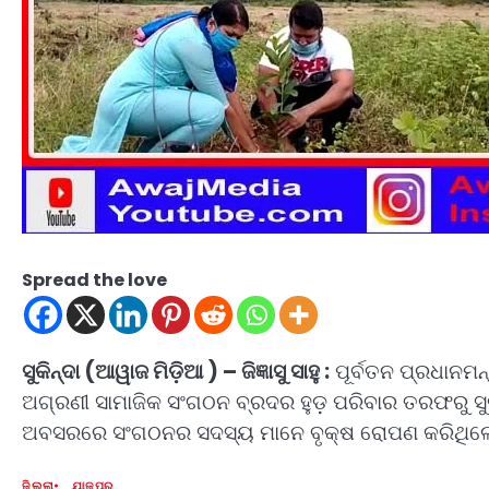
Spread the love
ସୁକିନ୍ଦା (ଆୱାଜ ମିଡ଼ିଆ ) – ଜିଜ୍ଞାସୁ ସାହୁ :
ପୂର୍ବତନ ପ୍ରଧାନମନ୍
ଅଗ୍ରଣୀ ସାମାଜିକ ସଂଗଠନ ବ୍ରଦର ହୁଡ଼ ପରିବାର ତରଫରୁ ସୁକି
ଅବସରରେ ସଂଗଠନର ସଦସ୍ୟ ମାନେ ବୃକ୍ଷ ରୋପଣ କରିଥିଲେ
ଜିଲ୍ଲା
ଯାଜପୁର