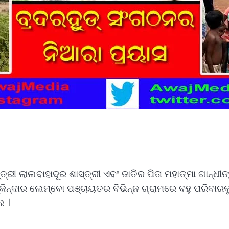
ତ୍ରୀ ଲାଲବାହାଦୂର ଶାସ୍ତ୍ରୀ ଏବଂ ଜାତିର ପିତା ମହାତ୍ମା ଗାନ୍ଧୀଙ
ନ୍ଦାର ଲେମ୍ବୋ ପଞ୍ଚାୟତର ବିଭିନ୍ନ ଗ୍ରାମରେ ବହୁ ପରିବାରକୁ 
 ।