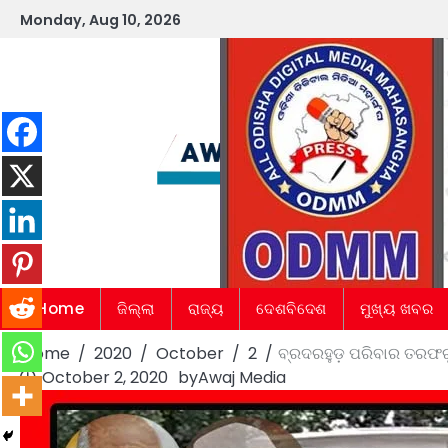
Skip
Monday, Aug 10, 2026
to
content
Home
ଜିଲ୍ଲା
ରାଜ୍ୟ
ଦେଶବିଦେଶ
ମୁଖ୍ୟ ଖବର
Home
2020
October
2
ବ୍ରଦରହୁଡ଼ ପରିବାର ତରଫରୁ 
October 2, 2020
by
Awaj Media