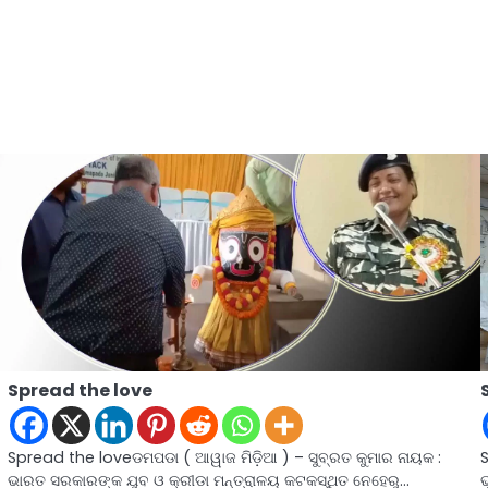
Spread the love
Spread the loveଡମପଡା ( ଆୱାଜ ମିଡ଼ିଆ ) – ସୁବ୍ରତ କୁମାର ନାୟକ :
ଭାରତ ସରକାରଙ୍କ ଯୁବ ଓ କ୍ରୀଡା ମନ୍ତ୍ରାଳୟ କଟକସ୍ଥିତ ନେହେରୁ…
ଭ