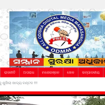
ରାଜନୀତି
ଅପରାଧ
ମନୋରଞ୍ଜନ
ଖେଳ
ସମ୍ପାଦକୀୟ
ଶୁଖିଲା ଖାଦ୍ୟ ବଣ୍ଟନ !!!