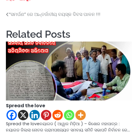
“ସମର୍ପଣ” ରେ ଆନ୍ତର୍ଜାତୀୟ ବୟସ୍କ ଦିବସ ପାଳନ !!!
Post
navigation
Related Posts
Spread the love
Spread the loveନୟାଗଡ ( ଆୱାଜ ମିଡ଼ିଆ ) – କିଶୋର ମହାପାତ୍ର :
ନୟାଗଡ଼ ଜିଲ୍ଲା ନୋତର ଗ୍ରାମପଞ୍ଚାୟତ ସମବାୟ ସମିତି ସଭାପତି ନିର୍ବାଚନ ରେ…