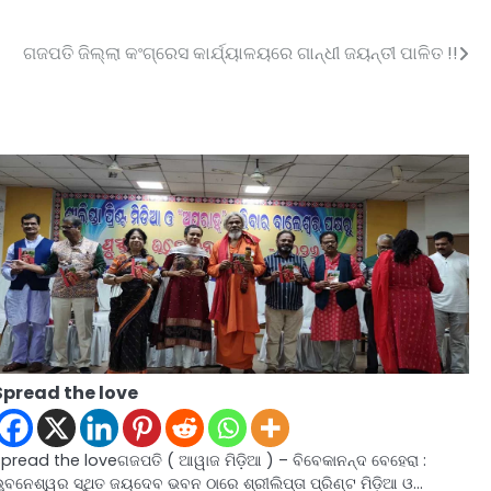
ଗଜପତି ଜିଲ୍ଲା କଂଗ୍ରେସ କାର୍ଯ୍ୟାଳୟରେ ଗାନ୍ଧୀ ଜୟନ୍ତୀ ପାଳିତ !!
Spread the love
Spread the loveଗଜପତି ( ଆୱାଜ ମିଡ଼ିଆ ) – ବିବେକାନନ୍ଦ ବେହେରା :
ୁବନେଶ୍ୱର ସ୍ଥିତ ଜୟଦେବ ଭବନ ଠାରେ ଶ୍ରୀଲିପ୍ତା ପ୍ରିଣ୍ଟ ମିଡ଼ିଆ ଓ…