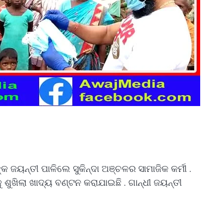
୍କ ଜୟନ୍ତୀ ପାଳିଲେ ସୁକିନ୍ଦା ଅଞ୍ଚଳର ସାମାଜିକ କର୍ମୀ .
ଶୁଖିଲା ଖାଦ୍ୟ ବଣ୍ଟନ କରାଯାଇଛି . ଗାନ୍ଧୀ ଜୟନ୍ତୀ