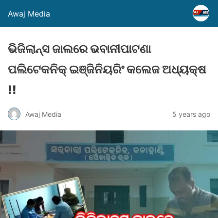
Awaj Media
ଭିଜିଲାନ୍ସ ଜାଲରେ ଭବାନୀପାଟଣା
ପଲିଟେକନିକ୍ ଇଞ୍ଜିନିୟରିଂ କଲେଜ ଅଧ୍ୟକ୍ଷ
!!
Awaj Media
5 years ago