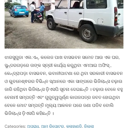
ଝାରସୁଗୁଡା ଏଲ.ଏନ୍. କଲେଜ ପାଖ ବାସଭବନ ସମେତ ଆଉ ଏକ ଘର,
ସୁନ୍ଦରଗଡ଼ରେ ତାଙ୍କ ସ୍ତ୍ରୀ କାର୍ଯ୍ୟ କରୁଥିବା ଏମଆଇ ଅଫିସ୍ ,
କେନ୍ଦ୍ରାପଡ଼ା ବାସଭବନ, ଭବାନୀପାଟଣା ରେ ଥିବା ସରକାରୀ ବାସଭବନ
ଓ ଭୁବନେଶ୍ଵରର ବିଭିନ୍ନ ସ୍ଥାନରେ ଏକା ସାଙ୍ଗରେ ଭିଜିଲାନ୍ସ ଚଢ଼ାଉ
ଜାରି ରହିଥିବା ଭିଜିଲାନ୍ସ ଡ଼ିଏସପି ସୂଚନା ଦେଇଛନ୍ତି । ଚଢ଼ାଉ ବେଳେ ବହୁ
ବେନାମୀ ସମ୍ପତ୍ତି ଏବଂ ଗୁରୁତ୍ୱପୂର୍ଣ୍ଣ କାଗଜପତ୍ର ଜବତ ହୋଇଥିବା
ବେଳେ ମୋଟ ସମ୍ପତ୍ତି ମୂଲ୍ୟ ଆକଳନ ପରେ ଜଣା ପଡିବ ବୋଲି
ଭିଜିଲାନ୍ସ ଡ଼ିଏସପି କହିଛନ୍ତି ।
Categories:
ଅପରାଧ
,
ଆମ ରିପୋଟର
,
କଳାହାଣ୍ଡି
,
ଜିଲ୍ଲା