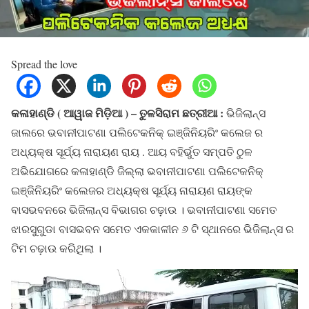
Spread the love
କଳାହାଣ୍ଡି ( ଆୱାଜ ମିଡ଼ିଆ ) – ତୁଳସିରାମ ଛତ୍ରୀଆ :
ଭିଜିଲାନ୍ସ
ଜାଲରେ ଭବାନୀପାଟଣା ପଲିଟେକନିକ୍ ଇଞ୍ଜିନିୟରିଂ କଲେଜ ର
ଅଧ୍ୟକ୍ଷ ସୂର୍ଯ୍ୟ ନାରାୟଣ ରାୟ . ଆୟ ବହିର୍ଭୁତ ସମ୍ପତି ଠୁଳ
ଅଭିଯୋଗରେ କଳାହାଣ୍ଡି ଜିଲ୍ଲା ଭବାନୀପାଟଣା ପଲିଟେକନିକ୍
ଇଞ୍ଜିନିୟରିଂ କଲେଜର ଅଧ୍ୟକ୍ଷ ସୂର୍ଯ୍ୟ ନାରାୟଣ ରାୟଙ୍କ
ବାସଭବନରେ ଭିଜିଲାନ୍ସ ବିଭାଗର ଚଢ଼ାଉ । ଭବାନୀପାଟଣା ସମେତ
ଝାରସୁଗୁଡା ବାସଭବନ ସମେତ ଏକକାଳୀନ ୬ ଟି ସ୍ଥାନରେ ଭିଜିଲାନ୍ସ ର
ଟିମ ଚଢ଼ାଉ କରିଥିଲା ।