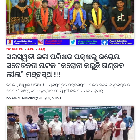
ଆମ ରିପୋଟର
କଟକ
ଜିଲ୍ଲା
ସରସ୍ୱତୀ କଳା ପରିଷଦ ପକ୍ଷରୁ କରୋନା
ସଚେତନତା ନାଟକ “କରୋନା କରୁଛି ତାଣ୍ଡବ
ଲୀଳା” ମଞ୍ଚସ୍ଥ !!!
କଟକ ( ଆୱାଜ ମିଡ଼ିଆ ) – ପ୍ରିୟବ୍ରତ ପଟ୍ଟନାୟକ : ଟକର ସଦର କନ୍ଦରପୁର ର
ଅଗ୍ରଣୀ ସାଂସ୍କୃତିକ ଅନୁଷ୍ଠାନ ସରସ୍ୱତୀ କଳା ପରିଷଦ ପକ୍ଷରୁ…
July 6, 2021
by
Awaj Media