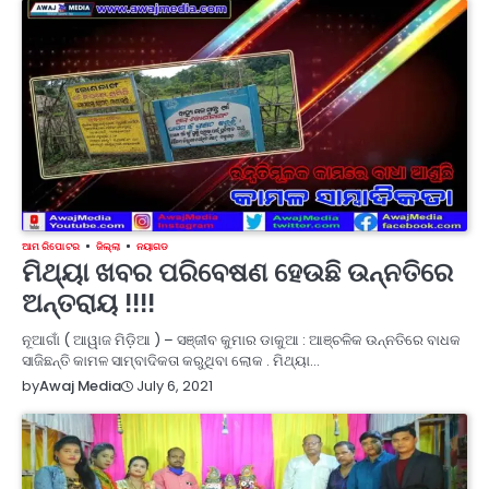
ଆମ ରିପୋଟର
ଜିଲ୍ଲା
ନୟାଗଡ
ମିଥ୍ୟା ଖବର ପରିବେଷଣ ହେଉଛି ଉନ୍ନତିରେ
ଅନ୍ତରାୟ !!!!
ନୂଆଗାଁ ( ଆୱାଜ ମିଡ଼ିଆ ) – ସଞ୍ଜୀବ କୁମାର ଡାକୁଆ : ଆଞ୍ଚଳିକ ଉନ୍ନତିରେ ବାଧକ
ସାଜିଛନ୍ତି କାମଳ ସାମ୍ବାଦିକତା କରୁଥିବା ଲୋକ . ମିଥ୍ୟା…
July 6, 2021
by
Awaj Media