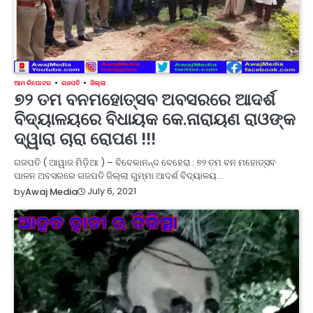
ଆମ ରିପୋଟର
ଗଜପତି
ଜିଲ୍ଲା
୭୨ ତମ ବନମହୋତ୍ସବ ଅବସରରେ ଆଦର୍ଶ
ବିଦ୍ୟାଳୟରେ ବିଧାୟକ କେ.ନାରାୟଣ ରାଓଙ୍କ
ଦ୍ୱାରା ଚାରା ରୋପଣ !!!
ଗଜପତି ( ଆୱାଜ ମିଡ଼ିଆ ) – ବିବେକାନନ୍ଦ ବେହେରା : ୭୨ ତମ ବନ ମହୋତ୍ସବ
ପାଳନ ଅବସରରେ ଗଜପତି ଜିଲ୍ଲା ଗୁମ୍ମା ଆଦର୍ଶ ବିଦ୍ୟାଳୟ…
July 6, 2021
by
Awaj Media