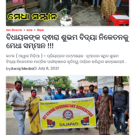
ଆମ ରିପୋଟର
କଟକ
ଜିଲ୍ଲା
ବିଧାୟକଙ୍କ ଦ୍ଵାରା ଶୁଭମ ବିଦ୍ୟା ନିକେତନକୁ
ମେଧା ସମ୍ମାନ !!!
କଟକ ( ଆୱାଜ ମିଡ଼ିଆ ) – ପ୍ରିୟବ୍ରତ ପଟ୍ଟନାୟକ : ନୂଆପଡା ସ୍ଥିତ ଶୁଭମ
ବିଦ୍ୟା ନିକେତନର ମାଟ୍ରିକ ପରୀକ୍ଷାରେ କୃତିତ୍ୱ ଅର୍ଜ୍ଜନ କରିଥିବା ଛାତ୍ରଛାତ୍ରୀ…
July 6, 2021
by
Awaj Media