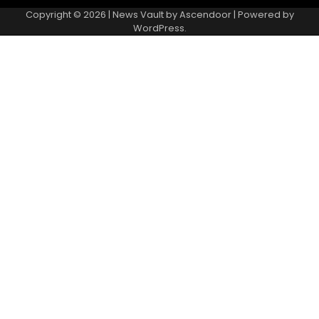
Copyright © 2026 | News Vault by
Ascendoor
| Powered by
WordPress
.