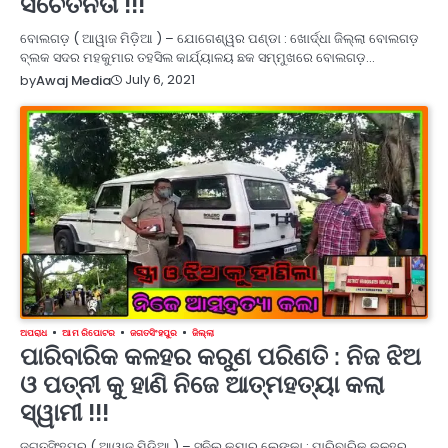
ସଚେତନତା !!!
ବୋଲଗଡ଼ ( ଆୱାଜ ମିଡ଼ିଆ ) – ଯୋଗେଶ୍ୱର ପଣ୍ଡା : ଖୋର୍ଦ୍ଧା ଜିଲ୍ଲା ବୋଲଗଡ଼
ବ୍ଲକ ସଦର ମହକୁମାର ତହସିଲ କାର୍ଯ୍ୟାଳୟ ଛକ ସମ୍ମୁଖରେ ବୋଲଗଡ଼…
July 6, 2021
by
Awaj Media
ଅପରାଧ
ଆମ ରିପୋଟର
ଜଗତସିଂହପୁର
ଜିଲ୍ଲା
ପାରିବାରିକ କଳହର କରୁଣ ପରିଣତି : ନିଜ ଝିଅ
ଓ ପତ୍ନୀ କୁ ହାଣି ନିଜେ ଆତ୍ମହତ୍ୟା କଲା
ସ୍ୱାମୀ !!!
ଜଗତସିଂହପୁର ( ଆୱାଜ ମିଡ଼ିଆ ) – ସୁନିଲ କୁମାର ଲେଙ୍କା : ପାରିବାରିକ କଳହର