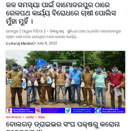
ଜଳ ସମସ୍ୟା ପାଇଁ ଦାମୋଦରପୁର ଠାରେ
ରେଳପଥ କାର୍ଯ୍ୟ ବିରୋଧରେ ଚାଷୀ ପୋଲିସ
ମୁଁହା ମୁହିଁ ।
ଯାଜପୁର ( ଆୱାଜ ମିଡ଼ିଆ ) – ଜିଜ୍ଞାସୁ ସାହୁ : ସୁକିନ୍ଦା ଥାନା ଅନ୍ତର୍ଗତ ଦାମୋଦରପୁର
ଗ୍ରାମ ପାଖ ଦେଇ ଯାଇଥିବା ରେଳ ଧାରଣା କାର୍ଯ୍ୟ…
July 6, 2021
by
Awaj Media
ଆମ ରିପୋଟର
ଖୋର୍ଦ୍ଧା
ଜିଲ୍ଲା
ବୋଲଗଡ଼ ଡ୍ରାଇଭର ସଂଘ ପକ୍ଷରୁ କରୋନା