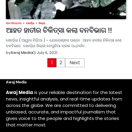
ଆମ ରିପୋଟର
ଖୋର୍ଦ୍ଧା
ଜିଲ୍ଲା
ଆହତ ହାତୀର ଚିକିତ୍ସା କଲା ବନବିଭାଗ !!
ଖୋର୍ଦ୍ଧା ( ଆୱାଜ ମିଡ଼ିଆ ) – ଯୋଗେଶ୍ଵର ପଣ୍ଡା : ଆହତ ହାତୀର ଚିକିତ୍ସା କଲା
ବନବିଭାଗ . ଖୋର୍ଦ୍ଧା ଜିଲ୍ଲା ବେଗୁନିଆ ବ୍ଲକ ଅନ୍ତର୍ଗତ…
July 6, 2021
by
Awaj Media
Posts
1
2
Next
pagination
Awaj Media
Awaj Media
is your reliable destination for the latest
news, insightful analysis, and real-time updates from
across the globe. We are committed to delivering
unbiased, accurate, and impactful journalism that
gives voice to the people and highlights the stories
that matter most.