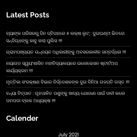
Latest Posts
ବ୍ୟାଙ୍କ ପରିସରରୁ ଦିନ ଦ୍ବିପହରେ ୫ ଲକ୍ଷ ଲୁଟ୍ : ଦୁଇଘଣ୍ଟା ଭିତରେ
ସନ୍ଦିଗ୍ଧଙ୍କୁ କାବୁ କଲା ପୁଲିସ !!!
ଗ୍ରାମପଞ୍ଚାୟତ ଉନ୍ନୟନ ଅଧିକାରୀଙ୍କୁ ଅବସରକାଳୀନ ସମ୍ବର୍ଦ୍ଧନା !!!
ନୟାଗଡ ସ୍ୱୟଂଶାସିତ ମହାବିଦ୍ୟାଳୟରେ ଇନୋଭେସନ ଷ୍ଟାର୍ଟଅପ
କାର୍ଯ୍ୟକ୍ରମ !!!
ମୃତ୍ତିକା ସଂରକ୍ଷଣ ବିଭାଗ ନିର୍ଦ୍ଦେଶକଙ୍କ ଦୁଇ ଦିନିଆ ଗଜପତି ଗସ୍ତ !!!
ବନ୍ୟା ବିତ୍ପାତ : ଗୃହପାଳିତ ପଶୁଙ୍କୁ ଖାଦ୍ୟ ଯୋଗାଣ ପାଇଁ ଦାବୀ କଲେ
ଡମପଡା ବ୍ଲକ ଅଧ୍ୟକ୍ଷ !!!
Calender
July 2021