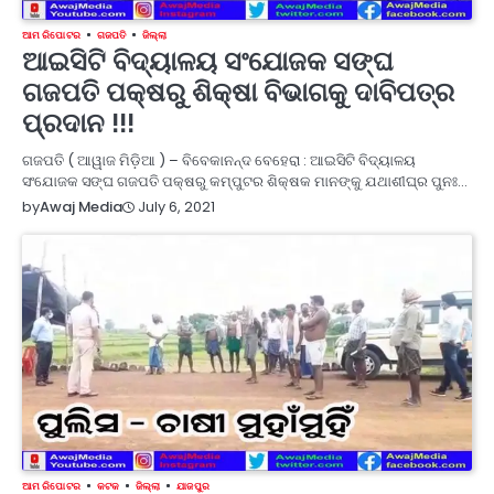
ଆମ ରିପୋଟର
ଗଜପତି
ଜିଲ୍ଲା
ଆଇସିଟି ବିଦ୍ୟାଳୟ ସଂଯୋଜକ ସଙ୍ଘ
ଗଜପତି ପକ୍ଷରୁ ଶିକ୍ଷା ବିଭାଗକୁ ଦାବିପତ୍ର
ପ୍ରଦାନ !!!
ଗଜପତି ( ଆୱାଜ ମିଡ଼ିଆ ) – ବିବେକାନନ୍ଦ ବେହେରା : ଆଇସିଟି ବିଦ୍ୟାଳୟ
ସଂଯୋଜକ ସଙ୍ଘ ଗଜପତି ପକ୍ଷରୁ କମ୍ପୁଟର ଶିକ୍ଷକ ମାନଙ୍କୁ ଯଥାଶୀଘ୍ର ପୁନଃ…
July 6, 2021
by
Awaj Media
ଆମ ରିପୋଟର
କଟକ
ଜିଲ୍ଲା
ଯାଜପୁର