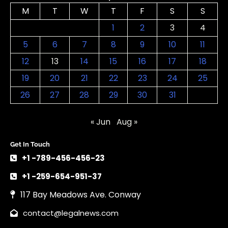
M
T
W
T
F
S
S
1
2
3
4
5
6
7
8
9
10
11
12
13
14
15
16
17
18
19
20
21
22
23
24
25
26
27
28
29
30
31
« Jun
Aug »
Get In Touch
+1 -789-456-456-23
+1 -259-654-951-37
117 Bay Meadows Ave. Conway
contact@legalnews.com