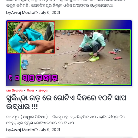
କରୁଣ ପରିଣତି . ଜଗତସିଂହପୁର ଜିଲ୍ଲା ଓଡିସ ପଂଚାୟତର ଚାନ୍ଦକାପାଟଣା…
July 6, 2021
by
Awaj Media
ଆମ ରିପୋଟର
ଜିଲ୍ଲା
ଯାଜପୁର
ସୁକିନ୍ଦା ଗଡ଼ ରେ ଗୋଟିଏ ଦିନରେ ୧୦ଟି ସାପ
ଉଦ୍ଧାର !!!
ଯାଜପୁର ( ଆୱାଜ ମିଡ଼ିଆ ) – ଜିଜ୍ଞାସୁ ସାହୁ : ପ୍ରଶିକ୍ଷିତ ସାପ ଧରାଳି ସୌମ୍ୟାଜିତ
ବେହୁରାଙ୍କ ଦ୍ୱରା ଗୋଟିଏ ଦିନରେ ୧୦ ଟି ସାପ…
July 6, 2021
by
Awaj Media