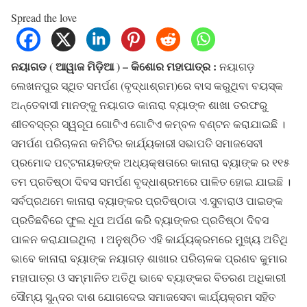
Spread the love
ନୟାଗଡ ( ଆୱାଜ ମିଡ଼ିଆ ) – କିଶୋର ମହାପାତ୍ର :
ନୟାଗଡ଼
ଲେଖନପୁର ସ୍ଥିତ ସମର୍ପଣ (ବୃଦ୍ଧାଶ୍ରମ)ରେ ବାସ କରୁଥିବା ବୟସ୍କ
ଅନ୍ତେବାସୀ ମାନଙ୍କୁ ନୟାଗଡ କାନାରା ବ୍ୟାଙ୍କ ଶାଖା ତରଫରୁ
ଶୀତବସ୍ତ୍ର ସ୍ୱରୂପ ଗୋଟିଏ ଗୋଟିଏ କମ୍ବଳ ବଣ୍ଟନ କରାଯାଇଛି ।
ସମର୍ପଣ ପରିଚାଳନା କମିଟିର କାର୍ଯ୍ୟକାରୀ ସଭାପତି ସମାଜସେବୀ
ପ୍ରମୋଦ ପଟ୍ଟନାୟକଙ୍କ ଅଧ୍ୟକ୍ଷତାରେ କାନାରା ବ୍ୟାଙ୍କ ର ୧୧୫
ତମ ପ୍ରତିଷ୍ଠା ଦିବସ ସମର୍ପଣ ବୃଦ୍ଧାଶ୍ରମରେ ପାଳିତ ହୋଇ ଯାଇଛି ।
ସର୍ବପ୍ରଥମେ କାନାରା ବ୍ୟାଙ୍କର ପ୍ରତିଷ୍ଠାତା ଏ.ସୁବାରାଓ ପାଇଙ୍କ
ପ୍ରତିଛବିରେ ଫୁଲ ଧୂପ ଅର୍ପଣ କରି ବ୍ୟାଙ୍କର ପ୍ରତିଷ୍ଠା ଦିବସ
ପାଳନ କରାଯାଇଥିଲା । ଅନୁଷ୍ଠିତ ଏହି କାର୍ଯ୍ୟକ୍ରମରେ ମୁଖ୍ୟ ଅତିଥି
ଭାବେ କାନାରା ବ୍ୟାଙ୍କ ନୟାଗଡ଼ ଶାଖାର ପରିଚାଳକ ପ୍ରଣବ କୁମାର
ମହାପାତ୍ର ଓ ସମ୍ମାନିତ ଅତିଥି ଭାବେ ବ୍ୟାଙ୍କର ବିତରଣ ଅଧିକାରୀ
ସୌମ୍ୟ ସୁନ୍ଦର ଦାଶ ଯୋଗଦେଇ ସମାଜସେବା କାର୍ଯ୍ୟକ୍ରମ ସହିତ