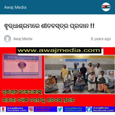
Awaj Media
ଵୃଦ୍ଧାଶ୍ରମରେ ଶୀତବସ୍ତ୍ର ପ୍ରଦାନ !!
Awaj Media
6 years ago