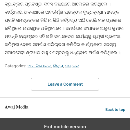
ବ୍ୟାଙ୍କର ପ୍ରତିଷ୍ଠା ଦିବସ ବିଷୟରେ ଆଲୋଚନା କରିଥିଲେ ।
ବାର୍ଦ୍ଧକ୍ୟ ଅବସ୍ଥାରେ ଅବତୀର୍ଣ୍ଣ ପ୍ରତ୍ୟକ ବୃଦ୍ଧବୃଦ୍ଧା ମାନଙ୍କ
ପ୍ରତି ସମସ୍ତଙ୍କର କିଛି ନା କିଛି କର୍ତ୍ତବ୍ୟ ଅଛି ବୋଲି ମତ ପ୍ରକାଶ
କରିଥିଲେ ଉପସ୍ଥିତ ଅତିଥିମାନେ । ସମର୍ପଣର ସଂପାଦକ ଅରୁଣ କୁମାର
ମହାନ୍ତି ବ୍ୟାଙ୍କର ଏହି ଭଳି ସମାଜସେବା କାର୍ଯ୍ୟକୁ ଭୂୟସୀ ପ୍ରଶଂସା
କରିଥିଲା ବେଳେ ସମର୍ପଣ ପରିଚାଳନା କମିଟିର କାର୍ଯ୍ୟକାରୀ ସଦସ୍ୟ
ସମାଜସେବୀ ଶ୍ରୀଧର ସାହୁ ସମସ୍ତଙ୍କୁ ଧନ୍ୟବାଦ ଅର୍ପଣ କରିଥିଲେ ।
Categories:
ଆମ ରିପୋଟର
,
ଜିଲ୍ଲା
,
ନୟାଗଡ
Leave a Comment
Awaj Media
Back to top
Exit mobile version