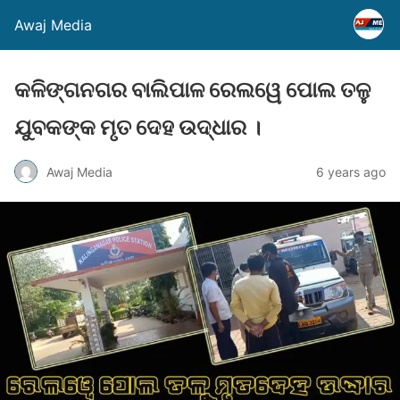
Awaj Media
କଳିଙ୍ଗନଗର ବାଲିପାଳ ରେଲୱେ ପୋଲ ତଳୁ
ଯୁବକଙ୍କ ମୃତ ଦେହ ଉଦ୍ଧାର ।
Awaj Media
6 years ago