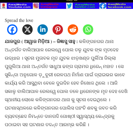
Spread the love
ଯାଜପୁର ( ଆୱାଜ ମିଡ଼ିଆ ) – ଜିଜ୍ଞାସୁ ସାହୁ :
କଳିଙ୍ଗନଗର ଥାନା
ଅନ୍ତର୍ଗତ ବାଲିଆପାଳ ରେଲୱେ ପୋଲ ତଳୁ ଯୁବକ ଙ୍କ ମୃତଦେହ
ଉଦ୍ଧାର । ସୂଚନା ମୁତାବକ ମୃତ ଯୁବକ ଝାଡ଼ଖଣ୍ଡ ପୁର୍ଲିଆ ଜିଲ୍ଲା
ପୁରୁଲିଆ ଥାନା ଅନ୍ତର୍ଗତ ସାଧୁଆ ଢଙ୍ଗ ଗ୍ରାମର ଧିରେନ୍ ମହାତ । ସେ
ସୁକିନ୍ଦା ଅନୁଗୋଳ ଡ଼ୁବୁରୀ ରେଳପଥ ନିର୍ମାଣ ପାଇଁ ଡ୍ରାଇଭର ଭାବେ
କାର୍ଯ୍ୟ କରି ଆସୁଥିବା ବେଳେ ଦୁଇଦିନ ହେବ ନିଖୋଜ ଥିଲେ । ଆଜି
ସକାଳୁ ବାଲିଆପାଳ ରେଲୱେ ପୋଲ ତଳେ ଧିରେନଙ୍କ ମୃତ ଦେହ ଦେଖି
ସ୍ଥାନୀୟ ଲୋକେ କଳିଙ୍ଗନଗର ଥାନା କୁ ସୂଚନା ଦେଇଥିଲେ ।
ଘଟଣାସ୍ଥଳରେ କଳିଙ୍ଗନଗର ପୋଲିସ ପହଂଚି ଶବକୁ ଜବତ କରି
ବ୍ୟବଚ୍ଛେଦ ନିମନ୍ତେ ଦାନଗଦି ଗୋଷ୍ଠୀ ସ୍ୱାସ୍ଥ୍ୟ କେନ୍ଦ୍ରକୁ
ପଠାଇବା ସହ ଘଟଣାର ତଦନ୍ତ ଆରମ୍ଭ କରିଛି ।