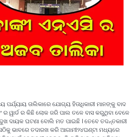
 ପର୍ଯ୍ୟାୟ ତାଲିକାରେ ଯୋଗ୍ୟ ହିତାଧିକାରୀ ମାନଙ୍କୁ ବାଦ
ର ୱାର୍ଡ ର କିଛି ଲୋକ ଜରି ପାଲ ତଳେ ବାସ କରୁଥିବା ବେଳେ
ୟନ୍ତ ଦୁଖ ଦାୟକ ଘଟଣା ବୋଲି ମତ ପାଇଛି । ତେବେ ତଦନ୍ତକାରୀ
ହାକୁ ସଠିକୁ ଭାବରେ ତଦାରଖ କରି ଆଗାମୀ୨୪ଘଣ୍ଟା ମଧ୍ୟରେ