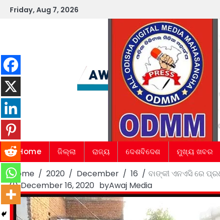
Skip
Friday, Aug 7, 2026
to
content
Home
ଜିଲ୍ଲା
ରାଜ୍ୟ
ଦେଶବିଦେଶ
ମୁଖ୍ୟ ଖବର
Home
2020
December
16
ବାଙ୍କୀ ଏନଏସି ରେ ପ୍
December 16, 2020
by
Awaj Media