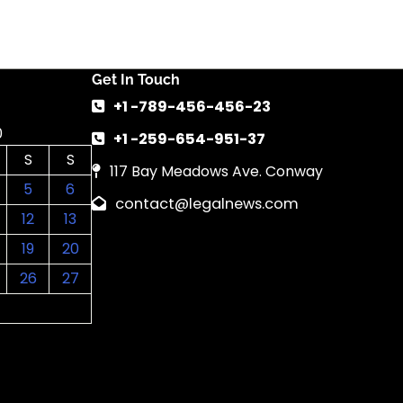
Get In Touch
+1 -789-456-456-23
0
+1 -259-654-951-37
S
S
117 Bay Meadows Ave. Conway
5
6
contact@legalnews.com
12
13
19
20
26
27