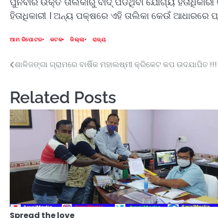
ପୁନର୍ବାର ଉକ୍ତ ତାଲିକାରୁ ବାଦ୍ ପଡିଥିବା ଯୋଗ୍ୟ ହିତାଧିକ
ହିତାଧିକାରୀ । ଅନ୍ୟ ପକ୍ଷରେ ଏହି ତାଲିକା କେଉଁ ଆଧାରରେ ପ୍
ଆମ ରିପୋଟର
କଟକ
ଜିଲ୍ଲା
ରାଜ୍ୟ
ଶାଳିଜଙ୍ଗା ଗ୍ରାମରେ ବାର୍ଷିକ ମହାଲଷ୍ମୀ କ୍ରିକେଟ କପ ଉଦଯାପିତ !!!
Post
navigation
Related Posts
Spread the love