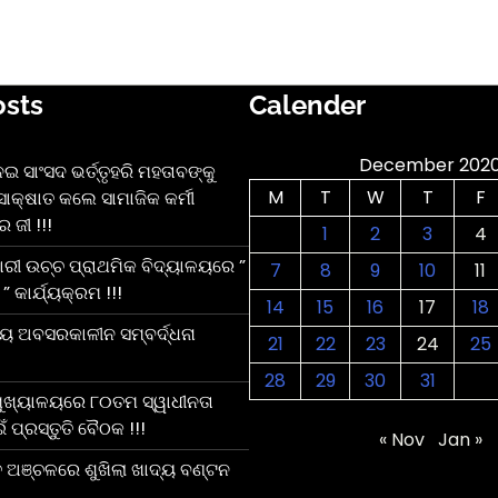
osts
Calender
December 202
 ସାଂସଦ ଭର୍ତ୍ତୃହରି ମହତାବଙ୍କୁ
M
T
W
T
F
ାକ୍ଷାତ କଲେ ସାମାଜିକ କର୍ମୀ
 ଜୀ !!!
1
2
3
4
ରୀ ଉଚ୍ଚ ପ୍ରାଥମିକ ବିଦ୍ୟାଳୟରେ ”
7
8
9
10
11
” କାର୍ଯ୍ୟକ୍ରମ !!!
14
15
16
17
18
ୀୟ ଅବସରକାଳୀନ ସମ୍ବର୍ଦ୍ଧନା
21
22
23
24
25
28
29
30
31
ମୁଖ୍ୟାଳୟରେ ୮୦ତମ ସ୍ୱାଧୀନତା
 ପ୍ରସ୍ତୁତି ବୈଠକ !!!
« Nov
Jan »
ତ ଅଞ୍ଚଳରେ ଶୁଖିଲା ଖାଦ୍ୟ ବଣ୍ଟନ