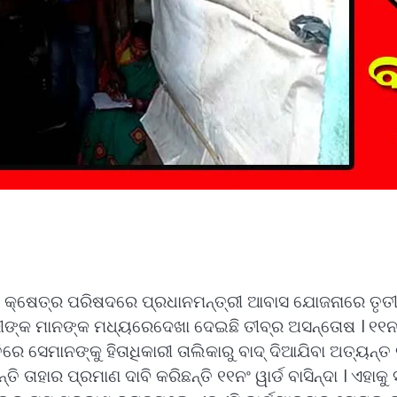
ିତ କ୍ଷେତ୍ର ପରିଷଦରେ ପ୍ରଧାନମନ୍ତ୍ରୀ ଆବାସ ଯୋଜନାରେ ତୃତୀୟ
ୀଙ୍କ ମାନଙ୍କ ମଧ୍ୟରେଦେଖା ଦେଇଛି ତୀବ୍ର ଅସନ୍ତୋଷ । ୧୧ନଂ 
ିତିରେ ସେମାନଙ୍କୁ ହିତାଧିକାରୀ ତାଲିକାରୁ ବାଦ୍ ଦିଆଯିବା ଅତ୍
ତି ତାହାର ପ୍ରମାଣ ଦାବି କରିଛନ୍ତି ୧୧ନଂ ୱାର୍ଡ ବାସିନ୍ଦା । ଏ