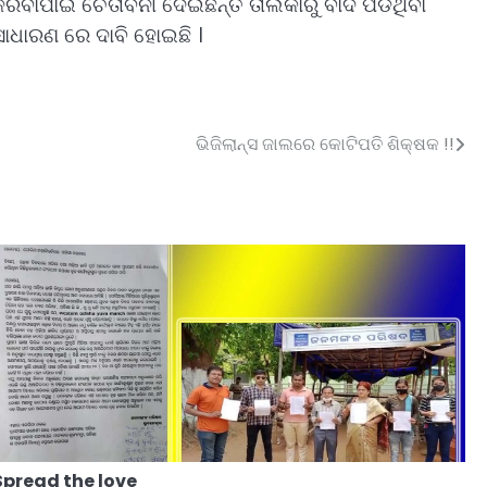
ରିବାପାଇଁ ଚେତାବନୀ ଦେଇଛନ୍ତି ତାଲିକାରୁ ବାଦ ପଡିଥିବା
 ସାଧାରଣ ରେ ଦାବି ହୋଇଛି ।
ଭିଜିଲାନ୍ସ ଜାଲରେ କୋଟିପତି ଶିକ୍ଷକ !!
Spread the love