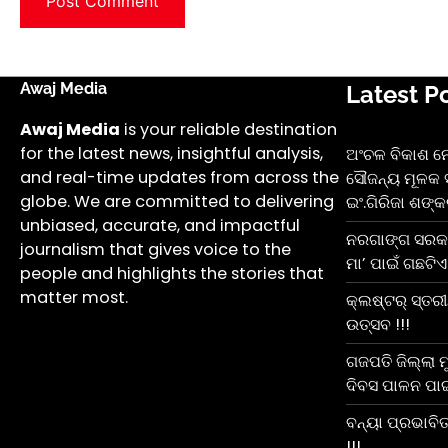
Awaj Media
Latest P
Awaj Media
is your reliable destination
for the latest news, insightful analysis,
ଅଂଚଳ ବିକାଶ ନେଇ
and real-time updates from across the
ସୌଜନ୍ୟ ମୂଳକ ସ
globe. We are committed to delivering
ଇଂ.ଗିରିଜା ଶଙ୍କର
unbiased, accurate, and impactful
ନରଗାଙ୍ଗ ସରକା
journalism that gives voice to the
ମା’ ପାଇଁ ଗଛଟିଏ 
people and highlights the stories that
matter most.
କ୍ଲଷ୍ଟର୍ ସ୍ତର
ଉତ୍ସବ !!!
ଗଜପତି ଜିଲ୍ଲା 
ଦିବସ ପାଳନ ପାଇଁ
ବନ୍ୟା ପ୍ରଭାବି
!!!