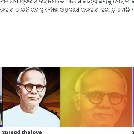
ାରୀ ଙ୍କ ନାମ ପ୍ରକାଶ କରାନଗଲେ ଏନଏସି କାର୍ଯ୍ୟାଳୟକୁ ଘେରାଉ କ
ରକାଶ ପାଇଛି ତାହାକୁ ନିର୍ବାହୀ ଅଧିକାରୀ ପ୍ରକାଶ କରନ୍ତୁ ବୋଲି
Spread the love