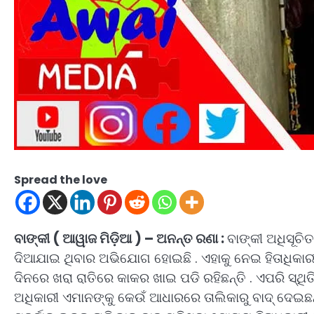
Spread the love
ବାଙ୍କୀ ( ଆୱାଜ ମିଡ଼ିଆ ) – ଅନନ୍ତ ରଣା :
ବାଙ୍କୀ ଅଧିସୂଚ
ଦିଆଯାଇ ଥିବାର ଅଭିଯୋଗ ହୋଇଛି . ଏହାକୁ ନେଇ ହିତାଧିକାର
ଦିନରେ ଖରା ରାତିରେ କାକର ଖାଇ ପଡି ରହିଛନ୍ତି . ଏପରି ସ୍ଥ
ଅଧିକାରୀ ଏମାନଙ୍କୁ କେଉଁ ଆଧାରରେ ତାଲିକାରୁ ବାଦ୍ ଦେଇଛନ୍