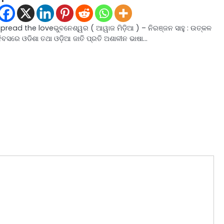
Spread the loveଭୁବନେଶ୍ୱର ( ଆୱାଜ ମିଡ଼ିଆ ) – ନିରଞ୍ଜନ ସାହୁ : ଉତ୍କଳ
ିବସରେ ଓଡିଶା ତଥା ଓଡ଼ିଆ ଜାତି ପ୍ରତି ଅଶାଳୀନ ଭାଷା…