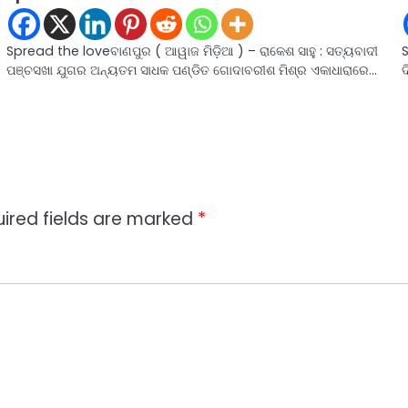
Spread the loveବାଣପୁର ( ଆୱାଜ ମିଡ଼ିଆ ) – ରାକେଶ ସାହୁ : ସତ୍ୟବାଦୀ
ପଞ୍ଚସଖା ଯୁଗର ଅନ୍ୟତମ ସାଧକ ପଣ୍ଡିତ ଗୋଦାବରୀଶ ମିଶ୍ର ଏକାଧାରାରେ…
ଦ
ired fields are marked
*