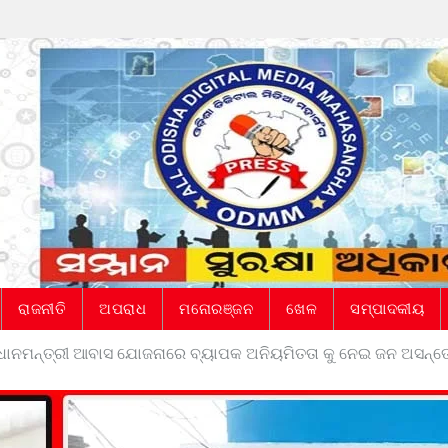
ରାଜନୀତି
ଅପରାଧ
ମନୋରଞ୍ଜନ
ଖେଳ
ସମ୍ପାଦକୀୟ
ରଧାନମନ୍ତ୍ରୀ ଆବାସ ଯୋଜନାରେ ବ୍ୟାପକ ଅନିୟମିତତା କୁ ନେଇ ଜନ ଅସନ୍ତୋ