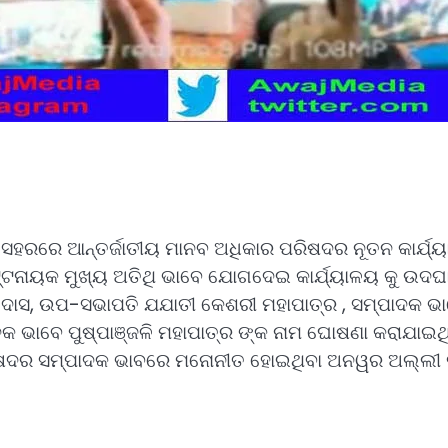
ସହରରେ ଆନ୍ତର୍ଜାତୀୟ ମାନବ ଅଧିକାର ପରିଷଦର ନୂତନ କାର୍ଯ୍ୟା
ନାୟକ ମୁଖ୍ୟ ଅତିଥି ଭାବେ ଯୋଗଦେଇ କାର୍ଯ୍ୟାଳୟ କୁ ଉଦଘାଟ
କର ଦାସ, ଉପ-ସଭାପତି ଯଯାତୀ କେଶରୀ ମହାପାତ୍ର , ସମ୍ପାଦକ
ଦକ ଭାବେ ପୁଷ୍ପାଞ୍ଜଳି ମହାପାତ୍ର ଙ୍କ ନାମ ଘୋଷଣା କରାଯାଇଥିଲ
ରିଷଦର ସମ୍ପାଦକ ଭାବରେ ମନୋନୀତ ହୋଇଥିବା ଅନୱର ଅଲ୍ଲୀ ନୟ