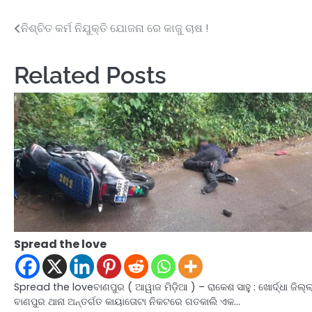
ନିଶ୍ଚିତ କର୍ମ ନିଯୁକ୍ତି ଯୋଜନା ରେ କାଜୁ ଚାଷ !
Post
navigation
Related Posts
Spread the love
Spread the loveବାଣପୁର ( ଆୱାଜ ମିଡ଼ିଆ ) – ରାକେଶ ସାହୁ : ଖୋର୍ଦ୍ଧା ଜିଲ୍ଲ
ବାଣପୁର ଥାନା ଅନ୍ତର୍ଗତ କାୟାତୋଟା ନିକଟରେ ଗତକାଲି ଏକ…