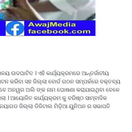
ଳୟ ଉଦଘାଟିତ । ଏହି କାର୍ଯ୍ୟକ୍ରମରେ ଆନ୍ତର୍ଜାତୀୟ
ନ କରିବା ସହ ଜିଲ୍ଲା ବୋର୍ଡ ଗଠନ ସମ୍ପର୍କରେ ବକ୍ତବ୍ୟ
 ଭାବେ ଅନୱର ଅଲି ଙ୍କ ନାମ ଘୋଷଣା କରାଯାଇଥିବା ବେଳେ
ା । ଆୟୋଜିତ କାର୍ଯ୍ୟକ୍ରମ କୁ ବରିଷ୍ଠ ସାମ୍ବାଦିକ
ାଗଡ ଜିଲ୍ଲା ଡିଜିଟାଲ ମିଡ଼ିଆ ୟୁନିଅନ ର ସଭାପତି