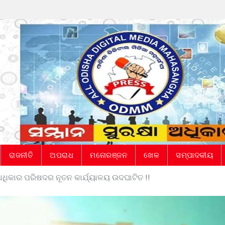
ରାଜନୀତି
ଅପରାଧ
ମନୋରଞ୍ଜନ
ଖେଳ
ସମ୍ପାଦକୀୟ
ଧିକାର ପରିଷଦର ନୂତନ କାର୍ଯ୍ୟାଳୟ ଉଦଘାଟିତ !!