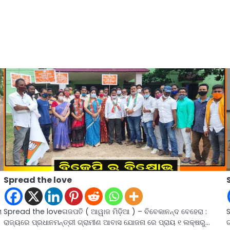
Spread the love
ା
Spread the loveଗଜପତି ( ଆୱାଜ ମିଡ଼ିଆ ) – ବିବେକାନନ୍ଦ ବେହେରା :
ରାଜ୍ୟରେ ପ୍ରଧାନମନ୍ତ୍ରୀ ଗ୍ରାମୀଣ ଆବାସ ଯୋଜନା ରେ ପ୍ରାୟ ୧ ଲକ୍ଷରୁ…
ଗ