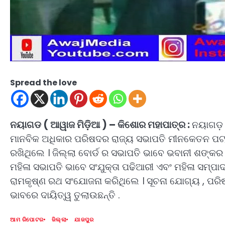
Spread the love
ନୟାଗଡ ( ଆୱାଜ ମିଡ଼ିଆ ) – କିଶୋର ମହାପାତ୍ର :
ନୟାଗଡ଼ 
ମାନବିକ ଅଧିକାର ପରିଷଦର ରାଜ୍ୟ ସଭାପତି ମୀନକେତନ ପଟ୍ଟ
ରଖିଥିଲେ । ଜିଲ୍ଲା ବୋର୍ଡ ର ସଭାପତି ଭାବେ ଭବାନୀ ଶଙ୍
ମହିଳା ସଭାପତି ଭାବେ ସଂଯୁକ୍ତା ପଢିଆରୀ ଏବଂ ମହିଳା ସମ୍ପା
ରାମକୃଷ୍ଣ ରଥ ସଂଯୋଜନା କରିଥିଲେ । ସୂଚନା ଯୋଗ୍ୟ , ପ
ଭାବରେ ଦାୟିତ୍ୱ ତୁଲାଉଛନ୍ତି .
ଆମ ରିପୋଟର
ଜିଲ୍ଲା
ଯାଜପୁର