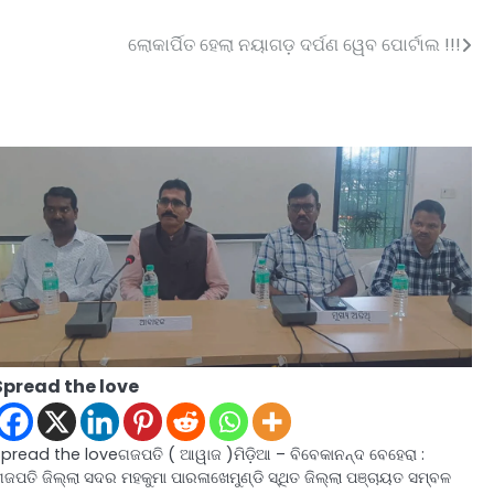
ଲୋକାର୍ପିତ ହେଲା ନୟାଗଡ଼ ଦର୍ପଣ ୱେବ ପୋର୍ଟାଲ !!!
Spread the love
Spread the loveଗଜପତି ( ଆୱାଜ )ମିଡ଼ିଆ – ବିବେକାନନ୍ଦ ବେହେରା :
ଜପତି ଜିଲ୍ଲା ସଦର ମହକୁମା ପାରଳାଖେମୁଣ୍ଡି ସ୍ଥିତ ଜିଲ୍ଲା ପଞ୍ଚାୟତ ସମ୍ବଳ