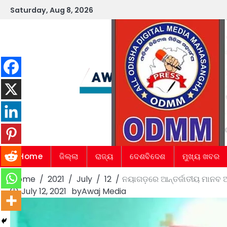
Skip
Saturday, Aug 8, 2026
to
content
Home
ଜିଲ୍ଲା
ରାଜ୍ୟ
ଦେଶବିଦେଶ
ମୁଖ୍ୟ ଖବର
Home
2021
July
12
ନୟାଗଡ଼ରେ ଆନ୍ତର୍ଜାତୀୟ ମାନବ ଅ
July 12, 2021
by
Awaj Media