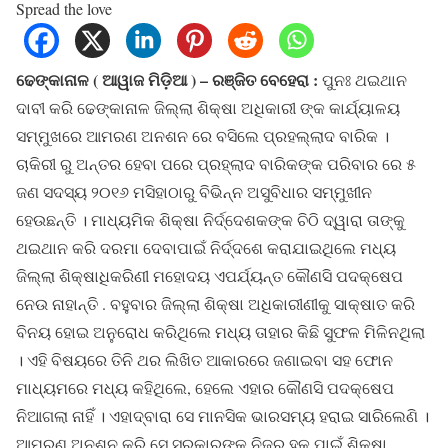
Spread the love
ଢେଙ୍କାନାଳ ( ଆୱାଜ ମିଡ଼ିଆ ) – ରଞ୍ଜିତ ବେହେରା :
ପୁନଃ ଥଇଥାନ
ଦାବୀ କରି ଢେଙ୍କାନାଳ ଜିଲ୍ଲା ଶିକ୍ଷା ଅଧିକାରୀ ଙ୍କ କାର୍ଯ୍ୟାଳୟ
ସମ୍ମୁଖରେ ଆମରଣ ଅନଶନ ରେ ବସିଲେ ପ୍ରହଲ୍ଲାଦ ବାରିକ ।
ଚାକିରୀ ରୁ ଅନ୍ତର ହେବା ପରେ ପ୍ରହ୍ଲାଦ ବାରିକଙ୍କ ପରିବାର ରେ ୫
ଜଣ ସଦସ୍ୟ ୨୦୧୬ ମସିହାଠାରୁ ବିଭିନ୍ନ ଅସୁବିଧାର ସମ୍ମୁଖୀନ
ହେଉଛନ୍ତି । ମାଧ୍ୟମିକ ଶିକ୍ଷା ନିର୍ଦ୍ଦେଶକଙ୍କ ଚିଠି ଦ୍ୱାରା ତାଙ୍କୁ
ଥଇଥାନ କରି ଦରମା ଦେବାପାଇଁ ନିର୍ଦ୍ଦଶେ କରାଯାଇଥିଲେ ମଧ୍ୟ
ଜିଲ୍ଲା ଶିକ୍ଷାଧିକରିଣୀ ମହୋଦୟ ଏପର୍ଯ୍ୟନ୍ତ କୌଣସି ପଦକ୍ଷେପ
ନେଉ ନାହାନ୍ତି . ବହୁବାର ଜିଲ୍ଲା ଶିକ୍ଷା ଅଧିକାରୀଣୀକୁ ସାକ୍ଷାତ କରି
ବିନୟ ହୋଇ ଅନୁରୋଧ କରିଥିଲେ ମଧ୍ୟ ତାହାର କିଛି ସୁଫଳ ମିଳିନଥିଲା
। ଏହି ବିଷୟରେ ତିନି ଥର ଲିଖିତ ଆକାରରେ ଜଣାଇବା ସହ ଫୋନ
ମାଧ୍ୟମରେ ମଧ୍ୟ କହିଥିଲେ, ହେଲେ ଏହାର କୌଣସି ପଦକ୍ଷେପ
ନିଆଗଲା ନାହିଁ । ଏହାଦ୍ବାରା ସେ ମାନସିକ ଭାରସମ୍ୟ ହରାଇ ସାରିଲେଣି ।
ଆମରଣ ଅନଶନ କରି ସେ ସରକାରଙ୍କୁ ନିଜର ହକ ପାଇଁ ଶିକ୍ଷା