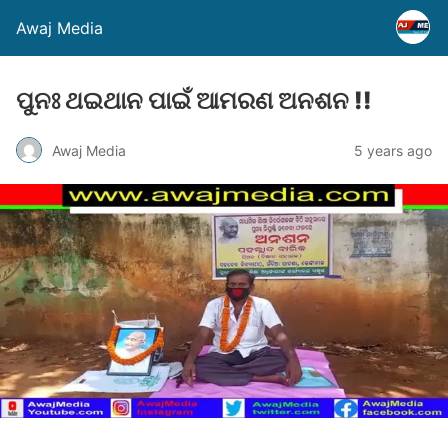
Awaj Media
ପୁନଃ ଥଇଥାନ ପାଇଁ ଆମରଣ ଅନଶନ !!
Awaj Media
5 years ago