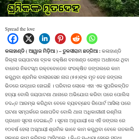
Spread the love
କଳାହାଣ୍ଡି ( ଆୱାଜ ମିଡ଼ିଆ ) – ତୁଳସୀରାମ ଛତ୍ରିଆ :
କଳାହାଣ୍ଡି
ଜିଲ୍ଲା ଜୟପାଟଣା ବ୍ଳକ ଦକ୍ଷିଣ ବନଖଣ୍ଡ ରେଞ୍ଜ ଅଧୀନରେ ଥିବା
ବାନେର ନିକଟସ୍ଥ ରକ୍ତବୋଡେନ ସଂରକ୍ଷିତ ଜଙ୍ଗଲରେ କାମ
କରୁଥିବା ଶ୍ରମିକ ବାଲାରସେନ ନାଗ (୫୫)ଙ୍କ ମୃତ ଦେହ ଜଙ୍ଗଲ
ଭିତରେ ଉଦ୍ଧାର ହୋଇଛି । ପରିବାର ଲୋକେ ଏହା ଏକ ସୁପରିକଳ୍ପିତ
ହତ୍ୟା ବୋଲି ଜୟପାଟଣା ଥାନାରେ ଅଭିଯୋଗ କରିବା ପରେ ପୋଲିସ
ତଦନ୍ତ ଆରମ୍ଭ କରିଥିବା ବେଳେ ବ୍ୟବଚ୍ଛେଦ ରିପୋର୍ଟ ଆସିଲା ପରେ
ଘଟଣା ସମ୍ପର୍କରେ ଜଣାପଡିବ ବୋଲି ଥାନା ଅଧିକାରୀଣୀ ରଶ୍ମିତା
ପ୍ରଧାନ ସୂଚନା ଦେଇଛନ୍ତି । ସୂଚନା ଅନୁଯାୟୀ ସେ ଏହି ଜଙ୍ଗଲ ରେ
୧୦ବର୍ଷ ହେଲା ଅସ୍ଥାୟୀ ଶ୍ରମିକ ଭାବେ କାମ କରୁଥିବା ବେଳେ ଗତକାଲି
ସକାଳେ କାମ କରିବାକୁ ଆସିଥିଲେ । କିନ୍ତୁ ସନ୍ଧ୍ୟା ହେଲେ ସୁଦ୍ଧା