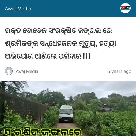
Awaj Media
ରକ୍ତ ବୋଡେନ ସଂରକ୍ଷିତ ଜଙ୍ଗଲ ରେ
ଶ୍ରମିକଙ୍କ ସନ୍ଧେହଜନକ ମୃତ୍ୟୁ, ହତ୍ୟା
ଅଭିଯୋଗ ଆଣିଲେ ପରିବାର !!!
Awaj Media
5 years ago