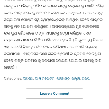
ଘରକୁ ନ ଫେରିବାରୁ ପରିବାର ଲୋକେ ତାଙ୍କୁ ଜଙ୍ଗଲ କୁ ଖୋଜି ଆସିବା
ବେଳେ ବାଲାରସେନ କୁ ଅଚେତ ଅବସ୍ଥାରେ ପାଇଥିଲେ । ପରେ ତାଙ୍କୁ
ଜୟପାଟଣା ଗୋଷ୍ଠୀ ସ୍ୱାସ୍ଥ୍ୟକେନ୍ଦ୍ରକୁ ଆଣିଥିବା ବେଳେ ଡାକ୍ତର
ତାଙ୍କୁ ମୃତ ଘୋଷଣା କରିଥିଲେ । ଅପରପକ୍ଷରେ ମୃତ ବାଳାରସେନ
ଙ୍କ ପୁଅ ତ୍ରିଲୋଚନ ତାଙ୍କ ବାପାଙ୍କୁ ହତ୍ୟା କରିଥିବା ନେଇ
ଜୟପାଟଣା ଥାନାରେ ଲିଖିତ ଅଭିଯୋଗ ହୋଇଛି । କିନ୍ତୁ ଅନ୍ୟ ଦିଗରେ
ଏହା କୋଣସି ବିଷାକ୍ତ ଜୀବ ଦଂଶନ କରିଥାଏ ପରେ ବୋଲି ସନ୍ଦେହ
କରାଯାଉଛି । ବାଲାରସନ ଜଣେ ଗରିବ ଶ୍ରେଣୀ ର ଶ୍ରମିକ ହୋଇଥିବା
ବେଳେ ତାଙ୍କ ପରିବାର କୁ ସରକାରୀ ସହାୟତା ଯୋଗାଇ ଦେବାକୁ ଦାବି
ହୋଇଛି ।
Categories:
ଅପରାଧ
,
ଆମ ରିପୋଟର
,
କଳାହାଣ୍ଡି
,
ଜିଲ୍ଲା
,
ରାଜ୍ୟ
Leave a Comment