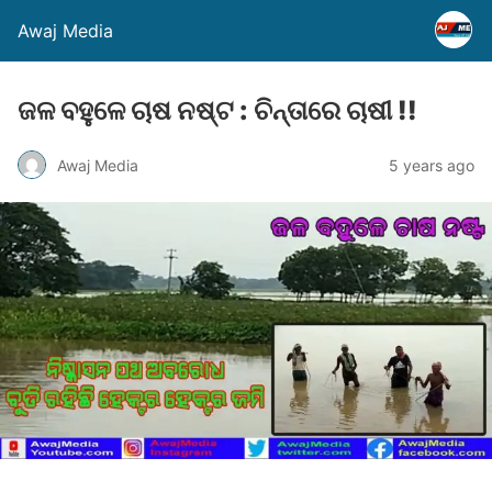
Awaj Media
ଜଳ ବହୁଳେ ଚାଷ ନଷ୍ଟ : ଚିନ୍ତାରେ ଚାଷୀ !!
Awaj Media
5 years ago