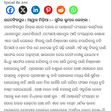
Spread the love
ଜଗତସିଂହପୁର ( ଆୱାଜ ମିଡ଼ିଆ ) – ସୁନିଲ କୁମାର ଲେଙ୍କା :
ଜଗତସିଂହପୁର ଜିଲ୍ଲା ସଦର ବ୍ଲକ ର ପାଞ୍ଚୋଟି ପଂଚାୟତ କଣ୍ଟିଲୋ
,ଜାହାନପୁର ,ପାଟେଣିଗାଓଁ ,ପଟସରI,ସଭାମୁଳ ଆଦି ପଂଚାୟତର ଲୋକେ
ଏବେ ପାଣି ଘେରରେ ,ଵିଲରୁ ପାଣି ନିଷ୍କାସନ ହୋଇ ନପାରିବାରୁ ତଳି
କିଆରୀ ଓ ଧାନ ବିଲ ରେ ଧାନଗଛ ବୁଡି ସଢ଼ି ଗଲାଣି ,ଏହି ସବୁ ବିଲରୁ ପାଣି
ସଫେଇ ଦେଇ ଅଢ଼ଙ୍ଗI, ସାଇପେନ ଦେଇ ଦେବୀ ନଦୀକୁ ଯାଇଥାଏ
କିନ୍ତୁ ସଫେଇ ଖୋଲା ନଯିବାରୁ ଓ ଦଳ ଲାଗି ଥିବାରୁ ପାଣି ନିଷ୍କାସନ
ହୋଇପାରୁ ନାହିଁ . ପ୍ରଶାସନ ଯଦି ନଶୁଣେ ତେବେ ଚାଷୀ ଓଲାଇବେ ରାଜ
ରାସ୍ତାକୁ ,ବହୁବାର ପ୍ରଶାସନ କୁ ଦାବି ଜଣାଇଲେ ମଧ୍ୟ କିଛି ସୁବିଧା
ହୋଇପାରୁ ନାହିଁ ,ଖାଲି ଧାନ ବିଲ କାହିଁକି ପନି ପରିବା ଫସଲ ମଧ୍ୟ ବୁଡି
ନଷ୍ଟ ହୋଇଯାଇଛି , ଚାଷୀ ମାନେ ବର୍ଷା ନହଉଣୁ ଯଦି ଏଦୁର୍ଦଶା ତେବେ
ଆଗକୁ କଣ ହେବ ଚିନ୍ତାରେ ଚାଷୀ କୁଳ . ଏହି ପାଞ୍ଚୋଟି ପଂଚାୟତ ର
ହଜାର ହଜାର ହେକ୍ଟର ଚାଷ ଜମି ଏବେ ଜଳ ମଗ୍ନ ,ସଠିକ ଭାବେ
ଡ୍ରେନେଜ ବ୍ୟବସ୍ତା ନହେବାରୁ ଲୋକମାନେ ଅସୁବିଧା ଭୋଗ କରୁଛନ୍ତି ,