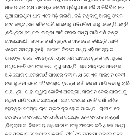
ଧାନ ଫସଲ ଚାଷ ଆରମ୍ଭ ନହେବା ପୂର୍ବରୁ ଯାହା ତଳି ଓ କିଛି ବିଲ ରେ
ରୁଆ ଯାଇଥିବା ଧାନ ଏବେ ସଢ଼ି ଗଲାଣି . ତଳି ନଥିବାରୁ ଆଗକୁ ଫସଲ
ହେବ କଷ୍ଟ ,ଏହା ସହିତ ପାଣି କାରଣରୁ ପନିପରିବା ସାରୁ ,ଭେଣ୍ଡି ,ଜହ୍ନି
,ଛତିନ୍ଦ୍ରI,ପୋଟଳ ,ଲଙ୍କା ଆଦି ଫସଲ ମଧ୍ୟ ପାଣି ପଶି ନଷ୍ଟ
ହୋଇଯାଇଛି , ଶହଶହ ଚାଷୀ ମୁଣ୍ଡରେ ହାତ ଦେଇ ବସିଛନ୍ତି ,ଖାଲି
ଏବେର ସମସ୍ୟା ନୁହେଁ , ଆଗାମୀ ଦିନରେ ମଧ୍ୟ ଏହି ସମସ୍ୟାର
ଆଶଙ୍କା ରହିଛି ,ବାରମ୍ବାର ପ୍ରଶାସନ ପାଖରେ ଗୁହାରି କରି ଥିଲେ
ମଧ୍ୟ କେହି ଏମାନଂକ କଥା ଶୁଣୁ ନାହାନ୍ତି , ସ୍ଥାନୀୟ ଚାଷୀମାନଙ୍କ
ଅଭିଯୋଗ ପାଟେଣିଗାଓଁ ପାଖରେ ନଦୀ ବନ୍ଧ ରେ ଏକ ସାଇପନ ଦେବୀ
ନଦୀ କୁ ଛଡା ଗଲେ ଏହି ସମସ୍ୟା ହୁଅନ୍ତା ନାହିଁ ,ବଳକା ପାଣି ନଦୀ କୁ ଚାଲି
ଯାଆନ୍ତା , ଯାହା ଦ୍ୱାରା ଗୋଟିଏ ଅଢଙ୍ଗI, ସାଇପନ ଦେଇ ଯାଇପାରୁ
ନଥିବା ପାଣି ଏପଟେ ଯାଆନ୍ତା , ଯାହା ଫଳରେ ପ୍ରତି ବର୍ଷା ଜନିତ
ହେଉଥିବା ସମସ୍ୟା ଚାଷୀ ଙ୍କର ଦୂର ହୋଇ ପାରନ୍ତା , ଚାଷୀ ମାନେ
ସେମାନଙ୍କ ସମସ୍ୟା ସମ୍ପର୍କରେ ବିଧାୟକ ,ଜଳ ସମ୍ପଦ ମନ୍ତ୍ରୀ
,ଜ଼ିଲ୍ଲାପାଳ ,ବିଭାଗୀୟ ଆଧିକାରୀ ମାନଂକୁ ଅବଗତ କରି ଥିଲେ ମଧ୍ୟ
କିଛି ପ୍ରଭାବ ଦେଖିବାକୁ ମିଳିନାହିଁ , ଦୀର୍ଘ ଦିନ ସମସ୍ୟା ଭିତରେ ରହିବା