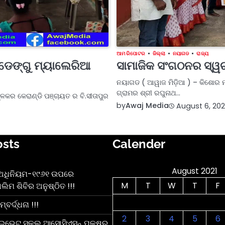
ଆମ ରିପୋଟର
ଜିଲ୍ଲା
ନୟାଗଡ
ରାଜ୍ୟ
ଓ ଡେଙ୍ଗୁ ମ୍ୟାଲେରିଆ
ସାମାଜିକ ସଂଗଠନର ସ୍ୱଚ୍
ନୟାଗଡ ( ଆୱାଜ ମିଡ଼ିଆ ) – କିଶୋର ମ
ଗ୍ରାମର ଶ୍ରୀ ରଘୁନାଥ…
୍ଳକର କେରାଣ୍ଡି ପଞ୍ଚାୟତ ର ବି.ସୀତାପୁର
by
Awaj Media
August 6, 202
osts
Calender
August 2021
 ଅଧିନିୟମ-୧୯୬୧ ଉପରେ
M
T
W
T
F
ଲିମ ଶିବିର ଅନୁଷ୍ଠିତ !!!
ର୍ଦ୍ଧନା !!!
2
3
4
5
6
ାଇଭେଟ୍ ସ୍କୁଲ୍ ଆସୋସିଏସନ୍ ପକ୍ଷରୁ