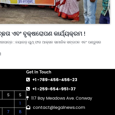
ଛତା ଏବଂ ବୃକ୍ଷରୋପଣ କାର୍ଯ୍ୟକ୍ରମ !
ହାପାତ୍ର : ନୟାଗଡ଼ ୟୁଥ୍ ଫର ଆକ୍ସନ ସାମାଜିକ ସଙ୍ଗଠନ ଏବଂ ପଣ୍ଡୁସର
1
Get In Touch
+1 -789-456-456-23
+1 -259-654-951-37
S
S
117 Bay Meadows Ave. Conway
1
contact@legalnews.com
7
8