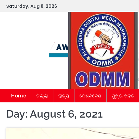
Skip
Saturday, Aug 8, 2026
to
content
Home
ଜିଲ୍ଲା
ରାଜ୍ୟ
ଦେଶବିଦେଶ
ମୁଖ୍ୟ ଖବର
Day:
August 6, 2021