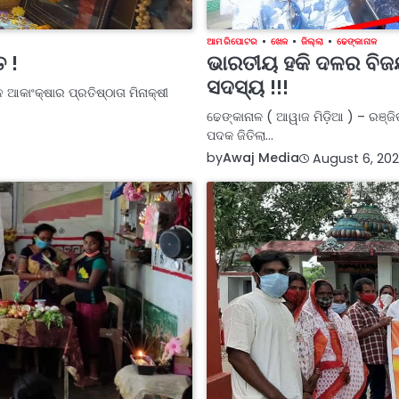
ଆମ ରିପୋଟର
ଖେଳ
ଜିଲ୍ଲା
ଢେଙ୍କାନାଳ
ତ !
ଭାରତୀୟ ହକି ଦଳର ବିଜୟ
ସଦସ୍ୟ !!!
ଆକାଂକ୍ଷାର ପ୍ରତିଷ୍ଠାତା ମିନାକ୍ଷୀ
ଢେଙ୍କାନାଳ ( ଆୱାଜ ମିଡ଼ିଆ ) – ରଞ୍
ପଦକ ଜିତିଲା…
by
Awaj Media
August 6, 202