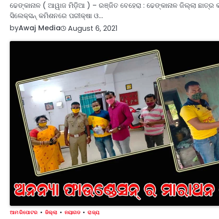
ଢେଙ୍କାନାଳ ( ଆୱାଜ ମିଡ଼ିଆ ) – ରଞ୍ଜିତ ବେହେରା : ଢେଙ୍କାନାଳ ଜିଲ୍ଲା ଛାତ୍ର
ସିଲେକ୍‌ସନ୍ କମିଶନରେ ପରୀକ୍ଷା ଓ…
by
Awaj Media
August 6, 2021
ଆମ ରିପୋଟର
ଜିଲ୍ଲା
ନୟାଗଡ
ରାଜ୍ୟ