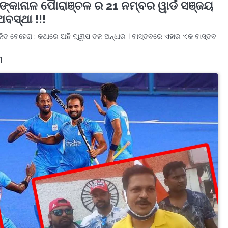
ଙ୍କାନାଳ ପୋୖରାଞ୍ଚଳ ର 21 ନମ୍ବର ୱାର୍ଡ ସଞ୍ଜୟ
ବସ୍ଥା !!!
ଜିତ ବେହେରା : କଥାରେ ଅଛି ଦ୍ୱୀପ ତଳ ଅନ୍ଧାର । ବାସ୍ତବରେ ଏହାର ଏକ ବାସ୍ତବ
1