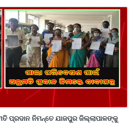
ତି ପ୍ରଦାନ ନିମନ୍ତେ ଯାଜପୁର ଜିଲ୍ଲାପାଳଙ୍କୁ