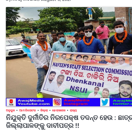
ଅନୁଗୁଳ
ଆମ ରିପୋଟର
ଜିଲ୍ଲା
ଢେଙ୍କାନାଳ
ରାଜ୍ୟ
ନିଯୁକ୍ତି ଦୁର୍ନୀତିର ନିରପେକ୍ଷ ତଦନ୍ତ ହେଉ : ଛା
ଜିଲ୍ଲାପାଳଙ୍କୁ ଦାବୀପତ୍ର !!