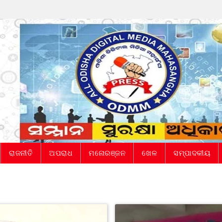
ରାଜନୀତି
ଅପରାଧ
ମନୋରଞ୍ଜନ
ଖେଳ
ସମ୍ପାଦକୀୟ