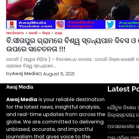
ଆମ ରିପୋଟର
ଗଜପତି
ଜିଲ୍ଲା
ରାଜ୍ୟ
ବି.ସୀତାପୁର ଗ୍ରାମରେ ବିଶ୍ୱ ସ୍ତନ୍ୟପାନ ଦିବସ 
ଉପରେ ସଚେତନତା !!!
ଗଜପତି ( ଆୱାଜ ମିଡ଼ିଆ ) – ବିବେକାନନ୍ଦ ବେହେରା : ଗଜପତି ଜିଲ୍ଲା ଗୋଶାଣି ବ
ଗ୍ରାମରେ ବିଶ୍ୱ ସ୍ତନ୍ୟପାନ…
by
Awaj Media
August 6, 2021
Awaj Media
Latest P
Awaj Media
is your reliable destination
for the latest news, insightful analysis,
ଯୌତୁକ ନିଷେଧ
and real-time updates from across the
ଜିଲ୍ଲାସ୍ତରୀୟ ତା
globe. We are committed to delivering
ଅବସରକାଳୀନ ସମ୍ବ
unbiased, accurate, and impactful
journalism that gives voice to the
ଅଲ୍ ଓଡ଼ିଶା ପ୍ର