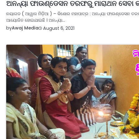
ଅନନ୍ୟା ଫାଉଣ୍ଡେସନ ତରଫରୁ ମାରାଥନ ସେବା କାର
ନୟାଗଡ ( ଆୱାଜ ମିଡ଼ିଆ ) – କିଶୋର ମହାପାତ୍ର : ଅନନ୍ୟା ଫାଉଣ୍ଡେସନ ତରଫର
ଆୟୋଜିତ ହୋଇଯାଇଛି । ଅନନ୍ୟା…
by
Awaj Media
August 6, 2021