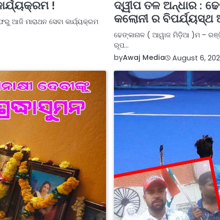
୍ଯ୍ୟକ୍ରମ !
ଦ୍ୱୀପ ତଳ ଅନ୍ଧାର : ଢେ
କଲୋନୀ ର ବିପର୍ଯ୍ୟସ୍ଥ ଅ
ୁ ଆଜି ମାରାଥନ ସେବା କାର୍ଯ୍ୟକ୍ରମ
ଢେଙ୍କାନାଳ ( ଆୱାଜ ମିଡ଼ିଆ )ମ – ରଞ୍
ରୂପ…
by
Awaj Media
August 6, 202