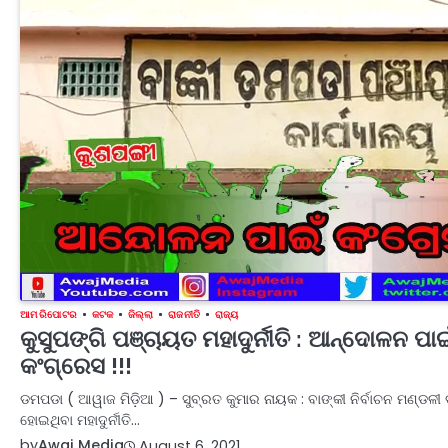
ଆମ ରିପୋଟର
କଟକ
ଜିଲ୍ଲା
ରାଜନୀତି
ରାଜ୍ୟ
କୁସୁପଙ୍ଗି ପଞ୍ଚାୟତ ମହାଦୁର୍ନୀତି : ଆନ୍ଦୋଳନ ପାଇ
କଂଗ୍ରେସ !!!
ଡମପଡା ( ଆୱାଜ ମିଡ଼ିଆ ) – ସୁବ୍ରତ କୁମାର ନାୟକ : ବାଙ୍କୀ ନିର୍ବାଚନ ମଣ୍ଡଳ
ହୋଇଥିବା ମହାଦୁର୍ନୀତି…
by
Awaj Media
August 6, 2021