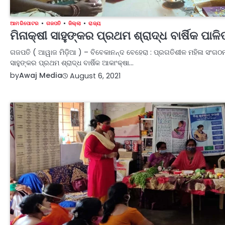
ଆମ ରିପୋଟର
ଗଜପତି
ଜିଲ୍ଲା
ରାଜ୍ୟ
ମିନାକ୍ଷୀ ସାହୁଙ୍କର ପ୍ରଥମ ଶ୍ରାଦ୍ଧ ବାର୍ଷିକ ପାଳି
ଗଜପତି ( ଆୱାଜ ମିଡ଼ିଆ ) – ବିବେକାନନ୍ଦ ବେହେରା : ପ୍ରଗତିଶୀଳ ମହିଳା ସଂଗଠନ 
ସାହୁଙ୍କର ପ୍ରଥମ ଶ୍ରାଦ୍ଧ ବାର୍ଷିକ ଆକାଂକ୍ଷା…
by
Awaj Media
August 6, 2021