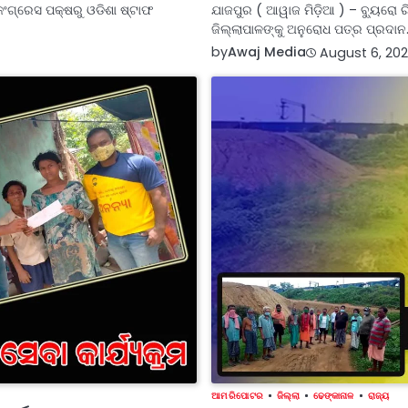
 କଂଗ୍ରେସ ପକ୍ଷରୁ ଓଡିଶା ଷ୍ଟାଫ
ଯାଜପୁର ( ଆୱାଜ ମିଡ଼ିଆ ) – ବ୍ୟୁରୋ ର
ଜିଲ୍ଲାପାଳଙ୍କୁ ଅନୁରୋଧ ପତ୍ର ପ୍ରଦା
by
Awaj Media
August 6, 202
ଆମ ରିପୋଟର
ଜିଲ୍ଲା
ଢେଙ୍କାନାଳ
ରାଜ୍ୟ