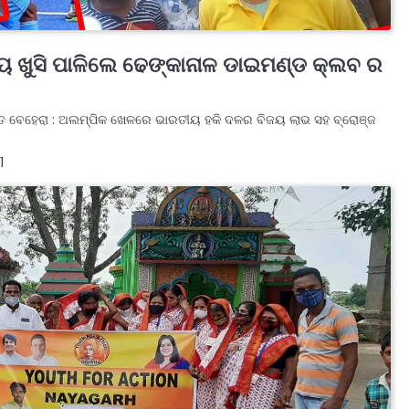
 ଖୁସି ପାଳିଲେ ଢେଙ୍କାନାଳ ଡାଇମଣ୍ଡ କ୍ଲବ ର
ଜିତ ବେହେରା : ଅଲମ୍ପିକ ଖେଳରେ ଭାରତୀୟ ହକି ଦଳର ବିଜୟ ଲାଭ ସହ ବ୍ରୋଞ୍ଜ
1