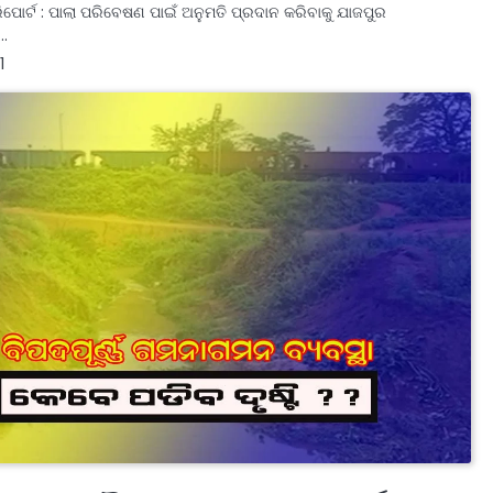
ିପୋର୍ଟ : ପାଲା ପରିବେଷଣ ପାଇଁ ଅନୁମତି ପ୍ରଦାନ କରିବାକୁ ଯାଜପୁର
ନ…
1