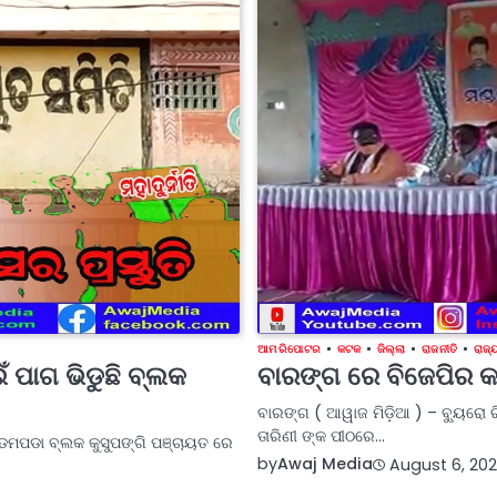
ଆମ ରିପୋଟର
କଟକ
ଜିଲ୍ଲା
ରାଜନୀତି
ରାଜ୍
ଁ ପାଗ ଭିଡୁଛି ବ୍ଲକ
ବାରଙ୍ଗ ରେ ବିଜେପିର କା
ବାରଙ୍ଗ ( ଆୱାଜ ମିଡ଼ିଆ ) – ବ୍ୟୁରୋ ରି
ତାରିଣୀ ଙ୍କ ପୀଠରେ…
ୀ ଡମପଡା ବ୍ଲକ କୁସୁପଙ୍ଗି ପଞ୍ଚାୟତ ରେ
by
Awaj Media
August 6, 202