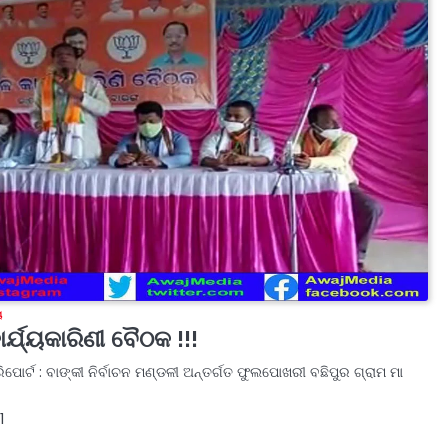
ୟ
ର୍ଯ୍ୟକାରିଣୀ ବୈଠକ !!!
ପୋର୍ଟ : ବାଙ୍କୀ ନିର୍ବାଚନ ମଣ୍ଡଳୀ ଅନ୍ତର୍ଗତ ଫୁଲପୋଖରୀ ବଛିପୁର ଗ୍ରାମ ମା
1