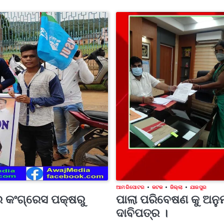
ଆମ ରିପୋଟର
କଟକ
ଜିଲ୍ଲା
ଯାଜପୁର
ତ୍ର କଂଗ୍ରେସ ପକ୍ଷରୁ
ପାଲା ପରିବେଷଣ କୁ ଅନୁମ
ଦାବିପତ୍ର ।