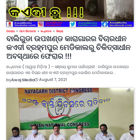
ଅପରାଧ
ଆମ ରିପୋଟର
କନ୍ଧମାଳ
ଜିଲ୍ଲା
ବାଲିଗୁଡା ଉପଖଣ୍ଡ କାରାଗାରର ବିଚାରଧୀନ
କଏଦୀ ବ୍ରହ୍ମପୁର ମେଡିକାଲରୁ ଚିକିତ୍ସାଧୀନ
ଅବସ୍ଥାରେ ଫେରାର !!!
କନ୍ଧମାଳ ( ଆୱାଜ଼ ମିଡ଼ିଆ ) – ସଞ୍ଜୟ କୁମାର ପାଣିଗ୍ରାହୀ : ବାଲିଗୁଡା ଉପଖଣ୍ଡ
କାରାଗାରର ଏକ ବିଚାର ଧୀନ କଏଦୀ ବ୍ରହ୍ମପୁର କୋଭିଡ ମେଡିକାଲରେ…
August 7, 2021
by
Awaj Media