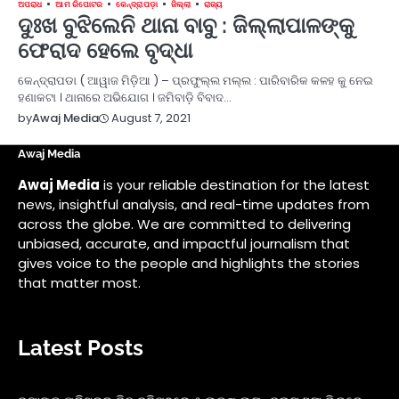
ଅପରାଧ
ଆମ ରିପୋଟର
କେନ୍ଦ୍ରାପଡ଼ା
ଜିଲ୍ଲା
ରାଜ୍ୟ
ଦୁଃଖ ବୁଝିଲେନି ଥାନା ବାବୁ : ଜିଲ୍ଲାପାଳଙ୍କୁ
ଫେରାଦ ହେଲେ ବୃଦ୍ଧା
କେନ୍ଦ୍ରାପଡା ( ଆୱାଜ ମିଡ଼ିଆ ) – ପ୍ରଫୁଲ୍ଲ ମଲ୍ଲ : ପାରିବାରିକ କଳହ କୁ ନେଇ
ହଣାକଟା । ଥାନାରେ ଅଭିଯୋଗ । ଜମିବାଡ଼ି ବିବାଦ…
August 7, 2021
by
Awaj Media
Awaj Media
Awaj Media
is your reliable destination for the latest
news, insightful analysis, and real-time updates from
across the globe. We are committed to delivering
unbiased, accurate, and impactful journalism that
gives voice to the people and highlights the stories
that matter most.
Latest Posts