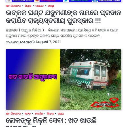
ଆମ ରିପୋଟର
ଜିଲ୍ଲା
ନୟାଗଡ
ରାଜ୍ୟ
ଉତ୍କଳ ଘଣ୍ଟ ଯଦୁମଣୀଙ୍କ ନାମରେ ପ୍ରଦାନ
କରାଯିବ ରାଜ୍ୟସ୍ତରୀୟ ପୁରସ୍କାର !!!
ନୟାଗଡ ( ଆୱାଜ ମିଡ଼ିଆ ) – କିଶୋର ମହାପାତ୍ର : ପ୍ରସିଦ୍ଧ କବି ଉତ୍କଳ ଘଣ୍ଟ
ଯଦୁମଣି ମହାପାତ୍ରଙ୍କ ନାମରେ ରାଜ୍ୟ ସ୍ତରୀୟ ପୁରସ୍କାର ପ୍ରଦାନ…
August 7, 2021
by
Awaj Media
ଆମ ରିପୋଟର
କଟକ
ଖୋର୍ଦ୍ଧା
ଜିଲ୍ଲା
ରାଜ୍ୟ
ଲୋକଙ୍କୁ ମିଳୁନି ସେବା : ଖତ ଖାଉଛି