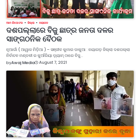
ଆମ ରିପୋଟର
ଜିଲ୍ଲା
ନୟାଗଡ
ଦଶପଲ୍ଲାରେ ବିଜୁ ଛାତ୍ର ଜନତା ଦଳର
ସାଙ୍ଗଠନିକ ବୈଠକ
ନୂଆଗାଁ ( ଆୱାଜ ମିଡ଼ିଆ ) – ସଞ୍ଜୀବ କୁମାର ଡାକୁଆ : ନୟାଗଡ଼ ଜିଲ୍ଲା ଦଶପଲ୍ଲା
ନିର୍ବାଚନ ମଣ୍ଡଳୀ ର କୁଆଁରିୟା ଡ଼୍ୟାମ୍ ଠାରେ ବିଜୁ…
August 7, 2021
by
Awaj Media