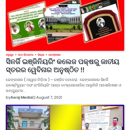
ଅନୁଗୁଳ
ଆମ ରିପୋଟର
ଜିଲ୍ଲା
ଢେଙ୍କାନାଳ
ସିନର୍ଜି ଇଞ୍ଜିନିୟରିଂ କଲେଜ ପକ୍ଷରୁ ଜାତୀୟ
ସ୍ତରର ୱେବିନାର ଅନୁଷ୍ଠିତ !!
ଢେଙ୍କାନାଳ ( ଆୱାଜ ମିଡ଼ିଆ ) – ରଞ୍ଜିତ ବେହେରା : ଢେଙ୍କାନାଳର ସିନର୍ଜି
ଇନଷ୍ଟିଚ୍ୟୁଟ ଅଫ ଇଂଜିନିୟରିଂ ଆଣ୍ଡ ଟେକ୍ନୋଲୋଜିର ଆଲୁମିନି ଆସୋସିଏସନ ଓ
କମ୍ପ୍ୟୁଟର…
August 7, 2021
by
Awaj Media