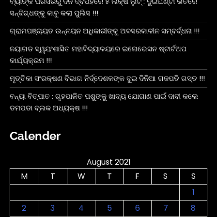
ବ୍ୟାଙ୍କ ପରିସରରୁ ଦିନ ଦ୍ବିପହରେ ୫ ଲକ୍ଷ ଲୁଟ୍ : ଦୁଇଘଣ୍ଟା ଭିତରେ
ସନ୍ଦିଗ୍ଧଙ୍କୁ କାବୁ କଲା ପୁଲିସ !!!
ଗ୍ରାମପଞ୍ଚାୟତ ଉନ୍ନୟନ ଅଧିକାରୀଙ୍କୁ ଅବସରକାଳୀନ ସମ୍ବର୍ଦ୍ଧନା !!!
ନୟାଗଡ ସ୍ୱୟଂଶାସିତ ମହାବିଦ୍ୟାଳୟରେ ଇନୋଭେସନ ଷ୍ଟାର୍ଟଅପ
କାର୍ଯ୍ୟକ୍ରମ !!!
ମୃତ୍ତିକା ସଂରକ୍ଷଣ ବିଭାଗ ନିର୍ଦ୍ଦେଶକଙ୍କ ଦୁଇ ଦିନିଆ ଗଜପତି ଗସ୍ତ !!!
ବନ୍ୟା ବିତ୍ପାତ : ଗୃହପାଳିତ ପଶୁଙ୍କୁ ଖାଦ୍ୟ ଯୋଗାଣ ପାଇଁ ଦାବୀ କଲେ
ଡମପଡା ବ୍ଲକ ଅଧ୍ୟକ୍ଷ !!!
Calender
August 2021
M
T
W
T
F
S
S
1
2
3
4
5
6
7
8