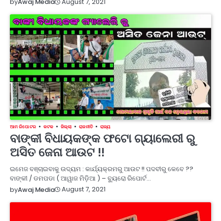
August 7, 2021
by
Awaj Media
ଆମ ରିପୋଟର
କଟକ
ଜିଲ୍ଲା
ରାଜନୀତି
ରାଜ୍ୟ
ବାଙ୍କୀ ବିଧାୟକଙ୍କ ଫଟୋ ଗ୍ୟାଲେରୀ ରୁ
ଅସିତ ଜେନା ଆଉଟ !!
ଇମେଜ ବଞ୍ଚାଇବାକୁ ଉଦ୍ୟମ : କାର୍ଯ୍ୟକ୍ରମରୁ ଆଉଟ !! ପଦବୀରୁ କେବେ ??
ବାଙ୍କୀ / ଡମପଡା ( ଆୱାଜ ମିଡ଼ିଆ ) – ବ୍ୟୁରୋ ରିପୋର୍ଟ…
August 7, 2021
by
Awaj Media