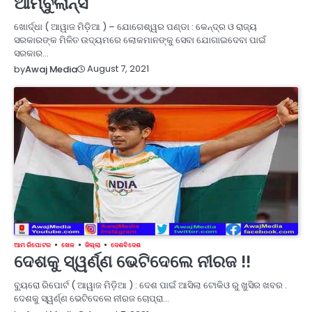
ଆମ୍ବୁଲାନ୍ସ
ଖୋର୍ଦ୍ଧା ( ଆୱାଜ ମିଡ଼ିଆ ) – ଯୋଗେଶ୍ୱର ପଣ୍ଡା : କେନ୍ଦ୍ର ଓ ରାଜ୍ୟ
ସରକାରଙ୍କ ମିଳିତ ଉଦ୍ୟମରେ ଲୋକମାନଙ୍କୁ ସେବା ଯୋଗାଇଦେବା ପାଇଁ
ସରକାର…
August 7, 2021
by
Awaj Media
ଆମ ରିପୋଟର
ଖେଳ
ଜିଲ୍ଲା
ଦେଶବିଦେଶ
ଦେଶକୁ ସ୍ୱର୍ଣ୍ଣ ଭେଟିଦେଲେ ନୀରଜ !!
ବ୍ୟୁରୋ ରିପୋର୍ଟ ( ଆୱାଜ ମିଡ଼ିଆ ) : ଦେଶ ପାଇଁ ଆସିଲା ଟୋକିଓ ରୁ ଖୁସିର ଖବର .
ଦେଶକୁ ସ୍ୱର୍ଣ୍ଣ ଭେଟିଦେଲେ ନୀରଜ ଚୋପ୍ରା…