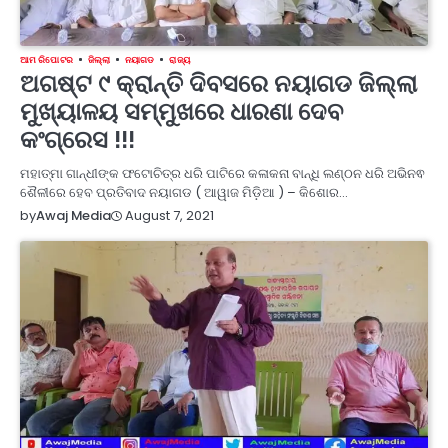
ଆମ ରିପୋଟର
ଜିଲ୍ଲା
ନୟାଗଡ
ରାଜ୍ୟ
ଅଗଷ୍ଟ ୯ କ୍ରାନ୍ତି ଦିବସରେ ନୟାଗଡ ଜିଲ୍ଲା
ମୁଖ୍ୟାଳୟ ସମ୍ମୁଖରେ ଧାରଣା ଦେବ
କଂଗ୍ରେସ !!!
ମହାତ୍ମା ଗାନ୍ଧୀଙ୍କ ଫଟୋଚିତ୍ର ଧରି ପାଟିରେ କଳାକନା ବାନ୍ଧି ଲଣ୍ଠନ ଧରି ଅଭିନଵ
ଶୈଳୀରେ ହେବ ପ୍ରତିବାଦ ନୟାଗଡ ( ଆୱାଜ ମିଡ଼ିଆ ) – କିଶୋର…
August 7, 2021
by
Awaj Media