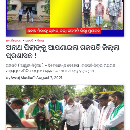
ଆମ ରିପୋଟର
ଗଜପତି
ଜିଲ୍ଲା
ଅନାଥ ପିଲାଙ୍କୁ ଆପଣାଇଲା ଗଜପତି ଜିଲ୍ଲା
ପ୍ରଶାସନ !
ଗଜପତି ( ଆୱାଜ ମିଡ଼ିଆ ) – ବିବେକାନନ୍ଦ ବେହେରା : ଗଜପତି ଜିଲ୍ଲା ରାୟଗଡ
ପଞ୍ଚାୟତ ସମିତିର ରାୟଗଡ ଗ୍ରାମରେ ବାପା ମା ଙ୍କୁ ହରାଇଥିବା…
August 7, 2021
by
Awaj Media