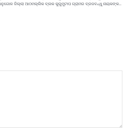
ଅନୁଗୋଳ ଜିଲ୍ଲା ଆଠମଲ୍ଲିକ ବ୍ଲକ କୁରୁମୁଟାପ ଗ୍ରାମର ବ୍ରଜବନ୍ଧୁ ନାୟକଙ୍କ…