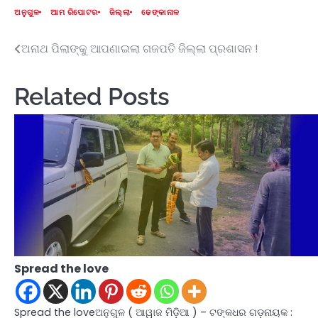
ଅନୁଗୁଳ
ଆମ ରିପୋଟର
ଜିଲ୍ଲା
ଢେଙ୍କାନାଳ
ଅନାଥ ପିଲାଙ୍କୁ ଆପଣାଇଲା ଗଜପତି ଜିଲ୍ଲା ପ୍ରଶାସନ !
Post
navigation
Related Posts
Spread the love
Spread the loveଅନୁଗୁଳ ( ଆୱାଜ ମିଡ଼ିଆ ) – ଟଙ୍କଧର ଗଡ଼ନାୟକ :