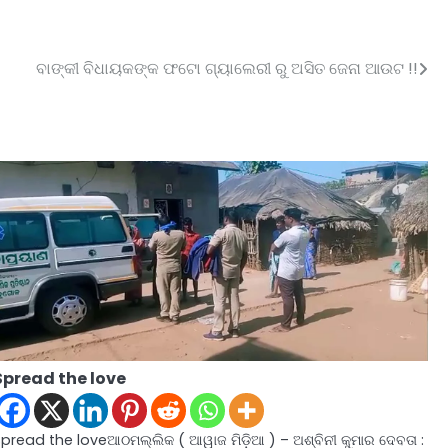
ବାଙ୍କୀ ବିଧାୟକଙ୍କ ଫଟୋ ଗ୍ୟାଲେରୀ ରୁ ଅସିତ ଜେନା ଆଉଟ !!
Spread the love
Spread the loveଆଠମଲ୍ଲିକ ( ଆୱାଜ ମିଡ଼ିଆ ) – ଅଶ୍ବିନୀ କୁମାର ଦେବତା :