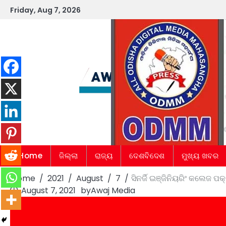
Skip
Friday, Aug 7, 2026
to
content
Home
ଜିଲ୍ଲା
ରାଜ୍ୟ
ଦେଶବିଦେଶ
ମୁଖ୍ୟ ଖବର
Home
2021
August
7
ସିନର୍ଜି ଇଞ୍ଜିନିୟରିଂ କଲେଜ ପ
August 7, 2021
by
Awaj Media