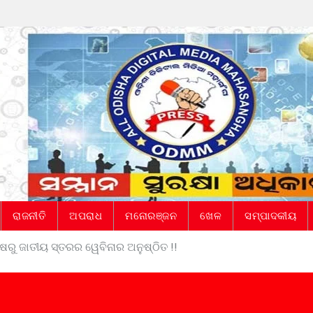
ରାଜନୀତି
ଅପରାଧ
ମନୋରଞ୍ଜନ
ଖେଳ
ସମ୍ପାଦକୀୟ
କ୍ଷରୁ ଜାତୀୟ ସ୍ତରର ୱେବିନାର ଅନୁଷ୍ଠିତ !!