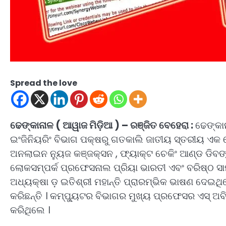
Spread the love
ଢେଙ୍କାନାଳ ( ଆୱାଜ ମିଡ଼ିଆ ) – ରଞ୍ଜିତ ବେହେରା :
ଢେଙ୍କା
ଇଂଜିନିୟରିଂ ବିଭାଗ ପକ୍ଷରୁ ଗତକାଲି ଜାତୀୟ ସ୍ତରୀୟ ଏକ ୱ
ଅନଲାଇନ ନ୍ୟୁଜ କଞ୍ଜକ୍ସନ , ଫ୍ୟାକ୍ଟ ଚେକିଂ ଆଣ୍ଡ ଡିବଙ୍କି
ଲୋକସମ୍ପର୍କ ପ୍ରଫେସନାଲ ପ୍ରିୟା ଭାରତୀ ଏବଂ ବରିଷ୍ଠ ସା
ଅଧ୍ୟକ୍ଷା ଡ଼ ଇତିଶ୍ରୀ ମହାନ୍ତି ପ୍ରାରମ୍ଭିକ ଭାଷଣ ଦେଇଥି
କରିଛନ୍ତି । କମ୍ପ୍ୟୁଟର ବିଭାଗର ମୁଖ୍ୟ ପ୍ରଫେସର ଏସ୍ ଅବ
କରିଥିଲେ ।