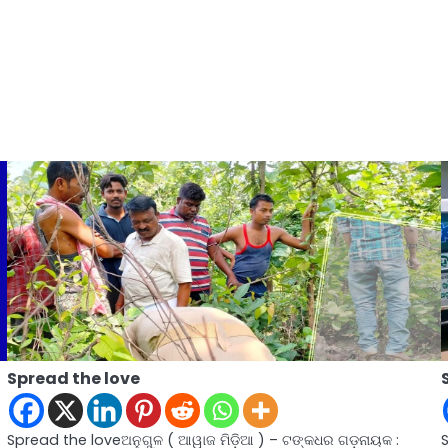
Spread the love
Spread the loveଅନୁଗୁଳ ( ଆୱାଜ ମିଡ଼ିଆ ) – ଟଙ୍କଧର ଗଡ଼ନାୟକ :