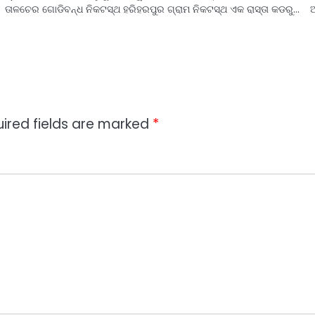
ତାଳଚେର ଗୋଡିବନ୍ଧ ନିକଟସ୍ଥ ହରିହରପୁର ଗ୍ରାମ ନିକଟସ୍ଥ ଏକ ରାସ୍ତା କଡରୁ…
ired fields are marked
*