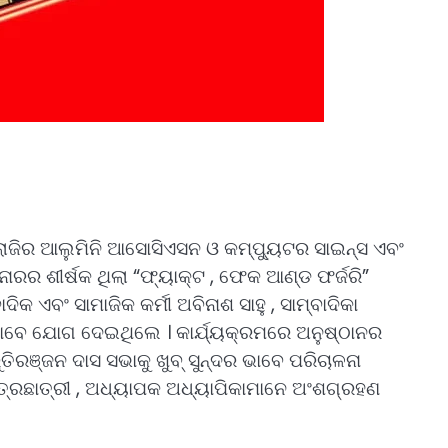
ଲୋଜିର ଆଲୁମିନି ଆସୋସିଏସନ ଓ କମ୍ପ୍ୟୁଟର ସାଇନ୍ସ ଏବଂ
ରର ଶୀର୍ଷକ ଥିଲା “ଫ୍ୟାକ୍ଟ , ଫେକ ଆଣ୍ଡ ଫର୍ଜରି”
 ଏବଂ ସାମାଜିକ କର୍ମୀ ଅବିନାଶ ସାହୁ , ସାମ୍ବାଦିକା
 ଭାବେ ଯୋଗ ଦେଇଥିଲେ । କାର୍ଯ୍ୟକ୍ରମରେ ଅନୁଷ୍ଠାନର
ିରଞ୍ଜନ ଦାସ ସଭାକୁ ଖୁବ୍ ସୁନ୍ଦର ଭାବେ ପରିଚାଳନା
ାତ୍ରଛାତ୍ରୀ , ଅଧ୍ୟାପକ ଅଧ୍ୟାପିକାମାନେ ଅଂଶଗ୍ରହଣ