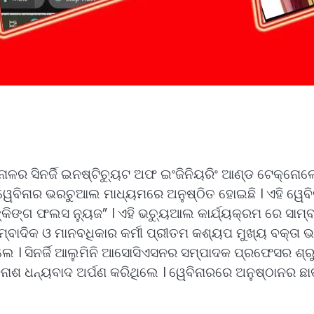
ନାଳର ସିନର୍ଜି ଇନଷ୍ଟିଚ୍ୟୁଟ ଅଫ ଇଂଜିନିୟରିଂ ଆଣ୍ଡ ଟେକ୍ନୋ
େବିନାର ଭରଚୁଆଲ ମାଧ୍ୟମରେ ଅନୁଷ୍ଠିତ ହୋଇଛି । ଏହି ୱେବିନା
ଙ୍ଗ ଫଲସ ନ୍ୟୁଜ” । ଏହି ଭଚ୍ୟୁଆଲ କାର୍ଯ୍ୟକ୍ରମ ରେ ସାମ୍ବାଦିକ
ମ୍ବାଦିକ ଓ ମାନବଧିକାର କର୍ମୀ ପ୍ରୀତମ କଶ୍ୟପ ମୁଖ୍ୟ ବକ୍ତା
ଲେ । ସିନର୍ଜି ଆଲୁମିନି ଆସୋସିଏସନର ସମ୍ପାଦକ ପ୍ରଫେସର ଶ୍ରୁତ
ିନାଶ ଧନ୍ୟବାଦ ଅର୍ପଣ କରିଥିଲେ । ୱେବିନାରରେ ଅନୁଷ୍ଠାନର ଛ