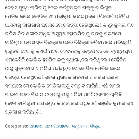
ଦେହ ଅସୁସ୍ଥ ଲାଗିବାରୁ ଜେଲ କର୍ତ୍ତୁପକ୍ଷ ତାଙ୍କୁ ବାଲିଗୁଡା
ମେଡ଼ିକାଲରେ କୋଭିଡ-୧୯ ପରୀକ୍ଷା କରାଇଥିଲେ l ରିପୋର୍ଟ ପଜିଟିଭ
ଆସିବାରୁ କାରାଗାର ପରିସରରେ ଚିକତ୍ସା ହେଉଥିଲେ l କିନ୍ତୁ ଜୁଲାଇ ୩୧
ତାରିଖ ଦିନ ଶରୀର ଅଧିକ ଅସୁସ୍ଥ ହୋଇଯିବାରୁ ତାଙ୍କୁ ପ୍ରଥମେ
ବାଲିଗୁଡା ଉପଖଣ୍ଡ ଚିକତ୍ସାଳୟରେ ଚିକିତ୍ସା କରିବାପରେ ପରିସ୍ଥିତି
ଗୁରୁତର ହେବାରୁ କଏଦୀ ମିହିର ତହସିନଙ୍କୁ ସଙ୍ଗେ ସଙ୍ଗେ ବ୍ରହ୍ମପୁର
ଏମକେସିଜି କୋଭିଡ ହସ୍ପିଟାଲକୁ ସ୍ଥାନାନ୍ତର କରିଥିଲେ l ସେହିଦିନ
ଠାରୁ ଶୁକ୍ରବାର ୬ ତାରିଖ ପର୍ଯ୍ୟନ୍ତ ସେ କୋଭିଡ ମେଡିକାଲରେ
ଚିକିତ୍ସା ହେଉଥିଲେ l ସୂଚନା ମୁତାବକ ଶନିବାର ୭ ତାରିଖ ସକାଳ
ସମୟରେ ସେ କୋଭିଡ ମେଡିକାଲରୁ ଚମ୍ପଟ ମାରିଛି l ଏହି ଖବର
ପାଇବା ପରେ ବିଭାଗ ତରଫରୁ ତାକୁ ଧରିବା ପାଇଁ ତନାଘନା ଚାଲିଛି
ବୋଲି ବାଲିଗୁଡା ଉପଖଣ୍ଡ କାରାଗାରର ଅଧିକାରୀ ସଞ୍ଜୀବ କୁମାର ସଏ
ପ୍ରକାଶ କରିଛନ୍ତି l
Categories:
ଅପରାଧ
,
ଆମ ରିପୋଟର
,
କନ୍ଧମାଳ
,
ଜିଲ୍ଲା