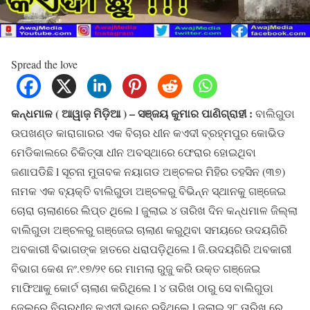
Spread the love
କନ୍ଧମାଳ ( ଆୱାଜ଼ ମିଡ଼ିଆ ) – ସଞ୍ଜୟ କୁମାର ପାଣିଗ୍ରାହୀ :
ବାଲିଗୁଡା
ଉପଖଣ୍ଡ କାରାଗାରର ଏକ ବିଚାର ଧୀନ କଏଦୀ ବ୍ରହ୍ମପୁର କୋଭିଡ
ମେଡିକାଲରେ ଚିକିତ୍ସା ଧୀନ ଅବସ୍ଥାରେ ଫେରାର ହୋଇଥିବା
ଜଣାପଡିଛି l ସୂଚନା ମୁତାବକ ନୟାଗଡ ଅଞ୍ଚଳର ମିହିର ତହସିନ (୩୭)
ନାମକ ଏକ ବ୍ୟକ୍ତି ବାଲିଗୁଡା ଅଞ୍ଚଳରୁ ବିଭିନ୍ନ ସ୍ଥାନକୁ ଗଞ୍ଜେଇ
ଚୋରା ଚାଲାଣରେ ଲିପ୍ତ ଥିଲେ l ଜୁଲାଇ ୪ ତାରିଖ ଦିନ କନ୍ଧମାଳ ଜିଲ୍ଲା
ବାଲିଗୁଡା ଅଞ୍ଚଳରୁ ଗଞ୍ଜେଇ ଚାଲାଣ କରୁଥିବା ସମୟରେ ଉଦୟଗିରି
ଅବକାରୀ ବିଭାଗଙ୍କ ହାତରେ ଧରାପଡ଼ିଥିଲେ l ଜି.ଉଦୟଗିରି ଅବକାରୀ
ବିଭାଗ କେଶ ନଂ.୧୭/୨୧ ରେ ମାମଲା ରୁଜୁ କରି ଉକ୍ତ ଗଞ୍ଜେଇ
ମାଫିଆକୁ କୋର୍ଟ ଚାଲାଣ କରିଥିଲେ l ୪ ତାରିଖ ଠାରୁ ସେ ବାଲିଗୁଡା
ଜେଲରେ ବିଚାରଧୀନ କଏଦୀ ଭାବେ ରହିଥିଲେ l ଜୁଲାଇ ୨୮ ତାରିଖ ରେ