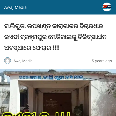
Awaj Media
ବାଲିଗୁଡା ଉପଖଣ୍ଡ କାରାଗାରର ବିଚାରଧୀନ
କଏଦୀ ବ୍ରହ୍ମପୁର ମେଡିକାଲରୁ ଚିକିତ୍ସାଧୀନ
ଅବସ୍ଥାରେ ଫେରାର !!!
Awaj Media
5 years ago