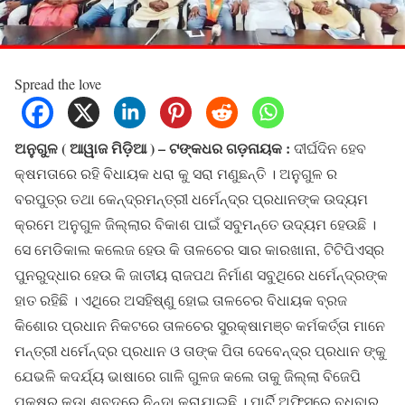
Spread the love
ଅନୁଗୁଳ ( ଆୱାଜ ମିଡ଼ିଆ ) – ଟଙ୍କଧର ଗଡ଼ନାୟକ :
ଦୀର୍ଘଦିନ ହେବ
କ୍ଷମତାରେ ରହି ବିଧାୟକ ଧରା କୁ ସରା ମଣୁଛନ୍ତି । ଅନୁଗୁଳ ର
ବରପୁତ୍ର ତଥା କେନ୍ଦ୍ରମନ୍ତ୍ରୀ ଧର୍ମେନ୍ଦ୍ର ପ୍ରଧାନଙ୍କ ଉଦ୍ୟମ
କ୍ରମେ ଅନୁଗୁଳ ଜିଲ୍ଲାର ବିକାଶ ପାଇଁ ସବୁମନ୍ତେ ଉଦ୍ୟମ ହେଉଛି ।
ସେ ମେଡିକାଲ କଲେଜ ହେଉ କି ତାଳଚେର ସାର କାରଖାନା, ଟିଟିପିଏସ୍‌ର
ପୁନରୁଦ୍ଧାର ହେଉ କି ଜାତୀୟ ରାଜପଥ ନିର୍ମାଣ ସବୁଥିରେ ଧର୍ମେନ୍ଦ୍ରଙ୍କ
ହାତ ରହିଛି । ଏଥିରେ ଅସହିଷ୍ଣୁ ହୋଇ ତାଳଚେର ବିଧାୟକ ବ୍ରଜ
କିଶୋର ପ୍ରଧାନ ନିକଟରେ ତାଳଚେର ସୁରକ୍ଷାମଞ୍ଚ କର୍ମକର୍ତ୍ତା ମାନେ
ମନ୍ତ୍ରୀ ଧର୍ମେନ୍ଦ୍ର ପ୍ରଧାନ ଓ ତାଙ୍କ ପିତା ଦେବେନ୍ଦ୍ର ପ୍ରଧାନ ଙ୍କୁ
ଯେଭଳି କଦର୍ଯ୍ୟ ଭାଷାରେ ଗାଳି ଗୁଳଜ କଲେ ତାକୁ ଜିଲ୍ଲା ବିଜେପି
ପକ୍ଷରୁ କଡା ଶବ୍ଦରେ ନିନ୍ଦା କରାଯାଇଛି । ପାର୍ଟି ଅଫିସରେ ବୁଧବାର