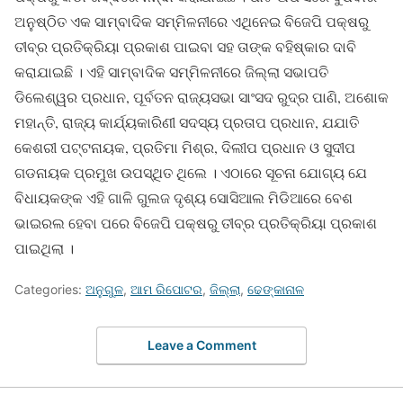
ଅନୁଷ୍ଠିତ ଏକ ସାମ୍ବାଦିକ ସମ୍ମିଳନୀରେ ଏଥିନେଇ ବିଜେପି ପକ୍ଷରୁ
ତୀବ୍ର ପ୍ରତିକ୍ରିୟା ପ୍ରକାଶ ପାଇବା ସହ ତାଙ୍କ ବହିଷ୍କାର ଦାବି
କରାଯାଇଛି । ଏହି ସାମ୍ବାଦିକ ସମ୍ମିଳନୀରେ ଜିଲ୍ଲା ସଭାପତି
ଡିଲେଶ୍ୱର ପ୍ରଧାନ, ପୂର୍ବତନ ରାଜ୍ୟସଭା ସାଂସଦ ରୁଦ୍ର ପାଣି, ଅଶୋକ
ମହାନ୍ତି, ରାଜ୍ୟ କାର୍ଯ୍ୟକାରିଣୀ ସଦସ୍ୟ ପ୍ରତାପ ପ୍ରଧାନ, ଯଯାତି
କେଶରୀ ପଟ୍ଟନାୟକ, ପ୍ରତିମା ମିଶ୍ର, ଦିଲୀପ ପ୍ରଧାନ ଓ ସୁଦୀପ
ଗଡନାୟକ ପ୍ରମୁଖ ଉପସ୍ଥିତ ଥିଲେ । ଏଠାରେ ସୂଚନା ଯୋଗ୍ୟ ଯେ
ବିଧାୟକଙ୍କ ଏହି ଗାଳି ଗୁଲଜ ଦୃଶ୍ୟ ସୋସିଆଲ ମିଡିଆରେ ବେଶ
ଭାଇରଲ ହେବା ପରେ ବିଜେପି ପକ୍ଷରୁ ତୀବ୍ର ପ୍ରତିକ୍ରିୟା ପ୍ରକାଶ
ପାଇଥିଲା ।
Categories:
ଅନୁଗୁଳ
,
ଆମ ରିପୋଟର
,
ଜିଲ୍ଲା
,
ଢେଙ୍କାନାଳ
Leave a Comment