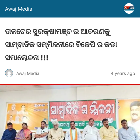
Awaj Media
ତାଳଚେର ସୁରକ୍ଷାମଞ୍ଚ ର ଆଚରଣକୁ
ସାମ୍ବାଦିକ ସମ୍ମିଳନୀରେ ବିଜେପି ର କଡା
ସମାଲୋଚନା !!!
Awaj Media
4 years ago