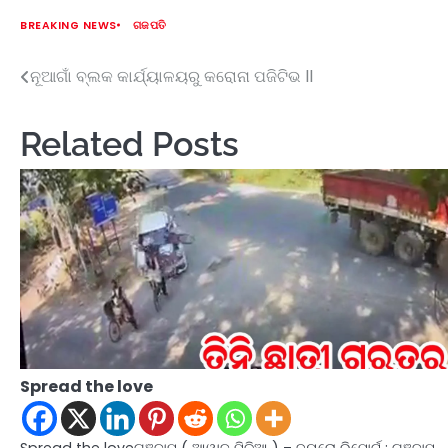
BREAKING NEWS
ଗଜପତି
ନୂଆଗାଁ ବ୍ଲକ କାର୍ଯ୍ୟାଳୟରୁ କରୋନା ପଜିଟିଭ ll
Post
navigation
Related Posts
Spread the love
Spread the loveଗଞ୍ଜାମ ( ଆୱାଜ ମିଡ଼ିଆ ) – ବ୍ୟୁରୋ ରିପୋର୍ଟ : ଗଞ୍ଜାମ