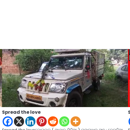
Spread the love
Spread the loveବୋଲଗଡ ( ଆୱାଜ ମିଡ଼ିଆ ) ଗଙ୍ଗାଧର ସାହୁ : ବେଗୁନିଆ