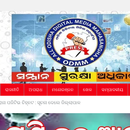
ରାଜନୀତି
ଅପରାଧ
ମନୋରଞ୍ଜନ
ଖେଳ
ସମ୍ପାଦକୀୟ
ା ପଜିଟିଭ ଚିହ୍ନଟ : ସୂଚନା ଦେଲେ ଜିଲ୍ଲାପାଳ