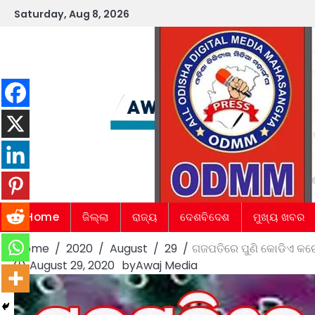
Skip
Saturday, Aug 8, 2026
to
content
Home
ଜିଲ୍ଲା
ରାଜ୍ୟ
ଦେଶବିଦେଶ
ମୁଖ୍ୟ ଖବର
Home
2020
August
29
ଗଜପତିରେ ପୁଣି କୋଡିଏ କରୋନ
August 29, 2020
by
Awaj Media