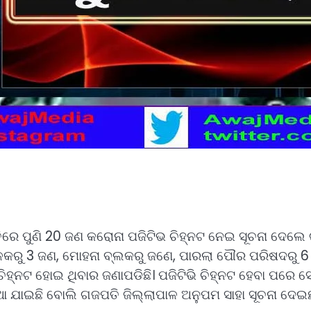
େ ପୁଣି 20 ଜଣ କରୋନା ପଜିଟିଭ ଚିହ୍ନଟ ନେଇ ସୂଚନା ଦେଲେ ଗଜପ
୍ଳକରୁ 3 ଜଣ, ମୋହନା ବ୍ଲକରୁ ଜଣେ, ପାରଲା ପୌର ପରିଷଦରୁ 
 ଚିହ୍ନଟ ହୋଇ ଥିବାର ଜଣାପଡିଛି। ପଜିଟିଭି ଚିହ୍ନଟ ହେବା ପ
 ଯାଇଛି ବୋଲି ଗଜପତି ଜିଲ୍ଲାପାଳ ଅନୁପମ ସାହା ସୂଚନା ଦେଇଛନ