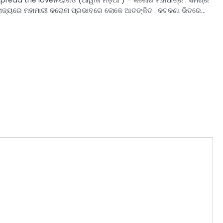
ରାଜ୍ୟରେ ମହାମାରୀ କରୋନା ପ୍ରଭାବରେ ଲୋକେ ଆତଙ୍କିତ . କଟକଣା ଭିତରେ…