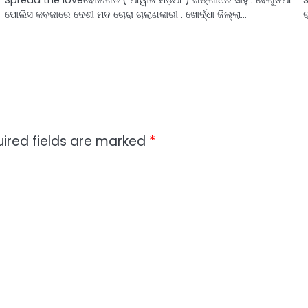
ପୋଲିସ କବଜାରେ ଦେଶୀ ମଦ ଚୋରା ଚାଲାଣକାରୀ . ଖୋର୍ଦ୍ଧା ଜିଲ୍ଲା…
ired fields are marked
*