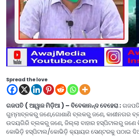
Spread the love
ଗଜପତି ( ଆୱାଜ ମିଡ଼ିଆ ) – ବିବେକାନନ୍ଦ ବେହେରା :
ଗଜପତିର
ଗୁମ୍ମାବ୍ଳକରୁ ଜଣେ,ଗୋଶାଣି ବ୍ଲକରୁ ଜଣେ, କାଶୀନଗର ବ
ଉଦୟଗିରି ବ୍ଲକରୁ ଜଣେ, ଜିଲ୍ଲା ବାହାର ହସ୍ପିଟାଲରୁ ଜଣେ
କୋଭିଡ଼ି ହସ୍ପିଟାଲ/କୋଭିଡ଼ି କ୍ୟାୟର ସେଣ୍ଟରକୁ ପଠାଇ ଦିଆ