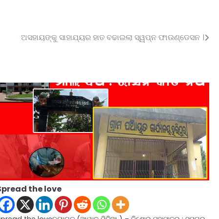
ଅସହାୟଙ୍କୁ ସାହାଯ୍ୟର ହାତ ବଢାଇଲା ସ୍ୱପ୍ନ ଫାଉଣ୍ଡେସନ ।
Spread the love
Spread the loveନୟାଗଡ (ଆୱାଜ ମିଡ଼ିଆ ) – କିଶୋର ମହାପାତ୍ର : ସମଗ୍ର