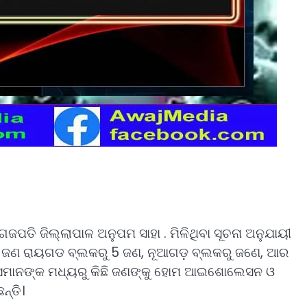
ତି ଜିଲ୍ଲାପାଳ ଅନୁପମ ସାହା . ମିଳିଥିବା ସୂଚନା ଅନୁଯାୟୀ
6 ଜଣ ରାୟଗଡ ବ୍ଲକରୁ 5 ଜଣ, ନୂଆଗଡ଼ ବ୍ଲକରୁ ଜଣେ, ଆର
ରେ ସେମାନଙ୍କ ମଧ୍ୟରୁ କିଛି ଜଣଙ୍କୁ ହୋମ ଆଇଶୋଲେସନ ଓ
୍ତି।