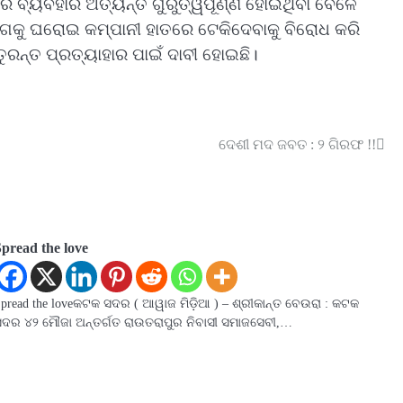
 ବ୍ୟବହାର ଅତ୍ୟନ୍ତ ଗୁରୁତ୍ୱପୂର୍ଣ୍ଣ ହୋଇଥିବା ବେଳେ
 ବିଭାଗକୁ ଘରୋଇ କମ୍ପାନୀ ହାତରେ ଟେକିଦେବାକୁ ବିରୋଧ କରି
ୁରନ୍ତ ପ୍ରତ୍ୟାହାର ପାଇଁ ଦାବୀ ହୋଇଛି।
ଦେଶୀ ମଦ ଜବତ : ୨ ଗିରଫ !!
Spread the love
pread the loveକଟକ ସଦର ( ଆୱାଜ ମିଡ଼ିଆ ) – ଶ୍ରୀକାନ୍ତ ବେଉରା : କଟକ
ସଦର ୪୨ ମୌଜା ଅନ୍ତର୍ଗତ ରାଉତରାପୁର ନିବାସୀ ସମାଜସେବୀ,…