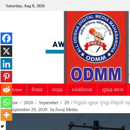
Skip
Saturday, Aug 8, 2026
to
content
Home
ଜିଲ୍ଲା
ରାଜ୍ୟ
ଦେଶବିଦେଶ
ମୁଖ୍ୟ ଖବର
Home
2020
September
29
ବିଦ୍ୟୁତ ଶୁଳ୍କ ବୃଦ୍ଧି ନିଷ୍ପତି ପ
September 29, 2020
by
Awaj Media