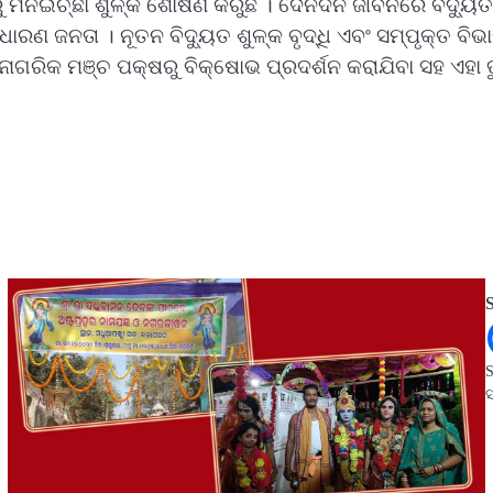
 ମନଇଚ୍ଛା ଶୁଳ୍କ ଶୋଷଣ କରୁଛି । ଦୈନଦିନ ଜୀବନରେ ବିଦ୍ୟୁତର
 ସାଧାରଣ ଜନତା । ନୂତନ ବିଦ୍ୟୁତ ଶୁଳ୍କ ବୃଦ୍ଧି ଏବଂ ସମ୍ପୃକ୍ତ
ଗରିକ ମଞ୍ଚ ପକ୍ଷରୁ ବିକ୍ଷୋଭ ପ୍ରଦର୍ଶନ କରାଯିବା ସହ ଏହା ତ
S