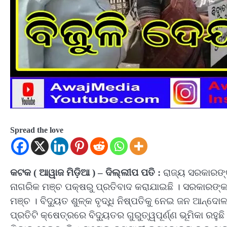
Spread the love
କଟକ ( ଆୱାଜ ମିଡ଼ିଆ ) – ଦିଲ୍ଲୀପ ପତି :
ରାଜ୍ୟ ସରକାରଙ୍କ
ନାଗରିକ ମଞ୍ଚ ପକ୍ଷରୁ ପ୍ରତିବାଦ କରାଯାଇଛି । ସରକାରଙ୍
ମଞ୍ଚ । ବିଦ୍ୟୁତ ଶୁଳ୍କ ବୃଦ୍ଧି ନିଷ୍ପତିକୁ ନେଇ ଜନ ଆନ୍ଦ
ପ୍ରତିଟି କ୍ଷେତ୍ରରେ ବିଦ୍ୟୁତର ଗୁରୁତ୍ୱପୂର୍ଣ୍ଣ ଭୂମିକା ରହ