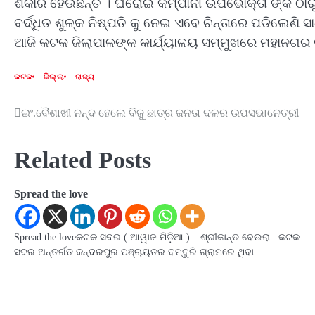
ଶିକାର ହେଉଛନ୍ତି । ଘରୋଇ କମ୍ପାନୀ ଉପଭୋକ୍ତା ଙ୍କ ଠାରୁ
ବର୍ଦ୍ଧିତ ଶୁଳ୍କ ନିଷ୍ପତି କୁ ନେଇ ଏବେ ଚିନ୍ତାରେ ପଡିଲେଣି
ଆଜି କଟକ ଜିଲାପାଳଙ୍କ କାର୍ଯ୍ୟାଳୟ ସମ୍ମୁଖରେ ମହାନଗର ନା
କଟକ
ଜିଲ୍ଲା
ରାଜ୍ୟ
ଇଂ.ବୈଶାଖୀ ନନ୍ଦ ହେଲେ ବିଜୁ ଛାତ୍ର ଜନତା ଦଳର ଉପସଭାନେତ୍ରୀ
Post
navigation
Related Posts
Spread the love
Spread the loveକଟକ ସଦର ( ଆୱାଜ ମିଡ଼ିଆ ) – ଶ୍ରୀକାନ୍ତ ବେଉରା : କଟକ
ସଦର ଅନ୍ତର୍ଗତ କନ୍ଦରପୁର ପଞ୍ଚାୟତର ବମ୍ବୁରି ଗ୍ରାମରେ ଥିବା…