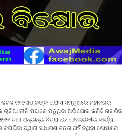
ାବିରେ କଟକ ଜିଲ୍ଲାପାଳଙ୍କ ଅଫିସ ସମ୍ମୁଖରେ ମହାନଗର
 ଚାଟିଆ ନୀତି ପଦାରେ ପଡୁଥିବା ଅଭିଯୋଗ କରିଛି ନାଗରିକ
୍ଜନ ତଥା ଅନ୍ୟାନ୍ୟ ନିତ୍ୟାନ୍ତ ଆବଶ୍ୟକୀୟ କାର୍ଯ୍ୟ,
୍ତର କରାଯିବା ଦ୍ୱାରା ସାଧାରଣ ଜନତା ନାହିଁ ନଥିବା ଶୋଷଣର