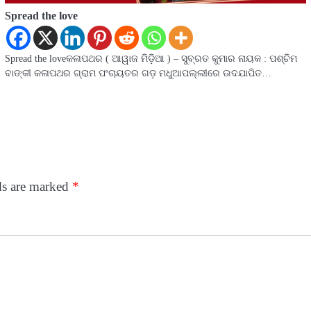
Spread the love
Spread the loveକଳାପଥର ( ଆୱାଜ ମିଡ଼ିଆ ) – ସୁବ୍ରତ କୁମାର ନାୟକ : ପଶ୍ଚିମ
ବାଙ୍କୀ କଳାପଥର ଗ୍ରାମ ପଂଚାୟତର ଗଡ଼ ମଧୁଆପଲ୍ଲୀରେ ଉଦଯାପିତ…
ds are marked
*