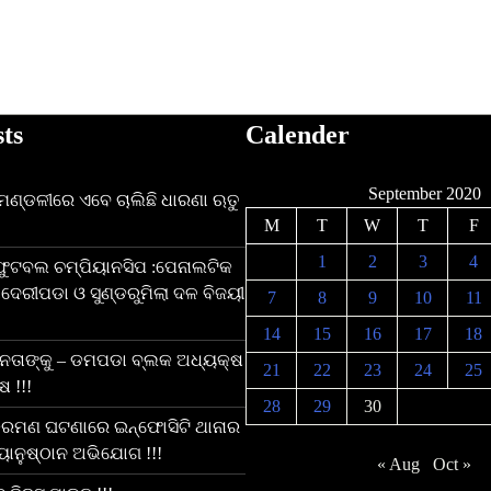
sts
Calender
September 2020
ନ ମଣ୍ଡଳୀରେ ଏବେ ଚାଲିଛି ଧାରଣା ଋତୁ
M
T
W
T
F
1
2
3
4
 ଫୁଟବଲ ଚମ୍ପିୟାନସିପ :ପେନାଲଟିକ
ଦେରୀପଡା ଓ ସୁଣ୍ଡରୁମିଲା ଦଳ ବିଜୟୀ
7
8
9
10
11
14
15
16
17
18
 ନେତାଙ୍କୁ – ଡମପଡା ବ୍ଲକ ଅଧ୍ୟକ୍ଷ
21
22
23
24
25
 !!!
28
29
30
ରମଣ ଘଟଣାରେ ଇନ୍ଫୋସିଟି ଥାନାର
ୟାନୁଷ୍ଠାନ ଅଭିଯୋଗ !!!
« Aug
Oct »