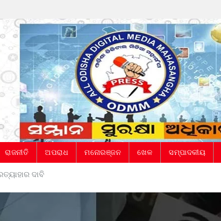
ରାଜନୀତି
ଅପରାଧ
ମନୋରଞ୍ଜନ
ଖେଳ
ସମ୍ପାଦକୀୟ
୍ରତ୍ୟାହାର ଦାବି