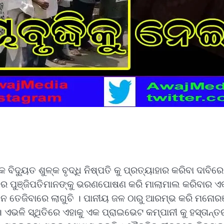
 ବିଦ୍ୟୁତ ଶୁଳ୍କ ବୃଦ୍ଧି ନିଷ୍ପତି କୁ ପ୍ରତ୍ୟାହାର କରିବା ଦ
କର ପୁଞ୍ଜିପତିମାନଙ୍କୁ ଭରଣପୋଷଣ କରି ମାଲାମାଲ କରିବାର ଏକ
ୋଳନ ତେଜିବାରେ ଲାଗୁଚି । ପାନୀୟ ଜଳ ଠାରୁ ଆରମ୍ଭ କରି ମନୋରଞ
ୁଛି। ଏଭଳି ସ୍ଥିତିରେ ଏହାକୁ ଏକ ପ୍ରାଇଭେଟ କମ୍ପାନୀ କୁ ହସ୍ତାନ