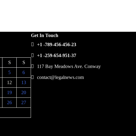
Get In Touch
+1 -789-456-456-23
+1 -259-654-951-37
S
S
117 Bay Meadows Ave. Conway
5
6
contact@legalnews.com
12
13
19
20
26
27