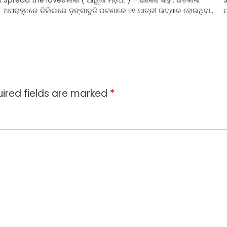
ଅପରାହ୍ନରେ ଚିଲିକାରେ ଡ଼ଙ୍ଗାବୁଡି ଘଟଣାରେ ୧୧ ଯାତ୍ରୀ ଉଦ୍ଧାର ହୋଇଥିବା…
ମ
ired fields are marked
*