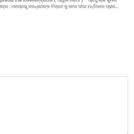
ଲ୍ଲ : ମହାପ୍ରଭୁ ଜଗନ୍ନାଥଙ୍କ ବିଗ୍ରହ କୁ ନେଇ ଦୀଘା ମନ୍ଦିରରେ ପ୍ରାଣ…