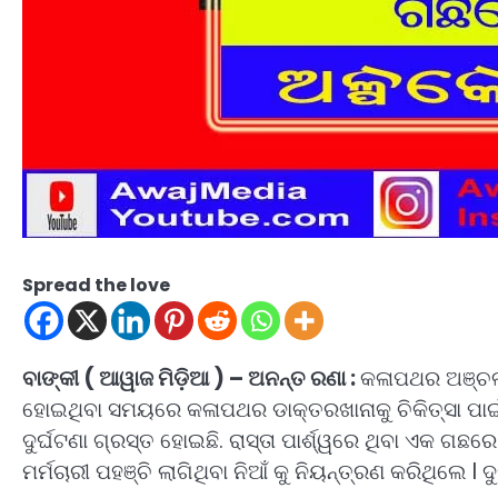
Spread the love
ବାଙ୍କୀ ( ଆୱାଜ ମିଡ଼ିଆ ) – ଅନନ୍ତ ରଣା :
କଳାପଥର ଅଞ୍ଚଳ
ହୋଇଥିବା ସମୟରେ କଳାପଥର ଡାକ୍ତରଖାନାକୁ ଚିକିତ୍ସା ପାଇଁ
ଦୁର୍ଘଟଣା ଗ୍ରସ୍ତ ହୋଇଛି. ରାସ୍ତା ପାର୍ଶ୍ୱରେ ଥିବା ଏକ ଗ
ମର୍ମଚାରୀ ପହଞ୍ଚି ଲାଗିଥିବା ନିଆଁ କୁ ନିୟନ୍ତ୍ରଣ କରିଥିଲେ