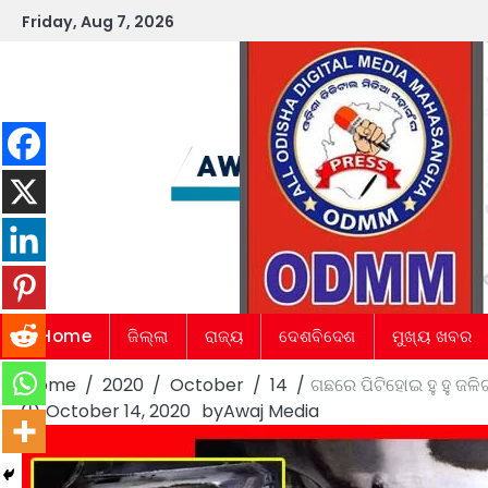
Skip
Friday, Aug 7, 2026
to
content
Home
ଜିଲ୍ଲା
ରାଜ୍ୟ
ଦେଶବିଦେଶ
ମୁଖ୍ୟ ଖବର
Home
2020
October
14
ଗଛରେ ପିଟିହୋଇ ହୁ ହୁ ଜଳି
October 14, 2020
by
Awaj Media