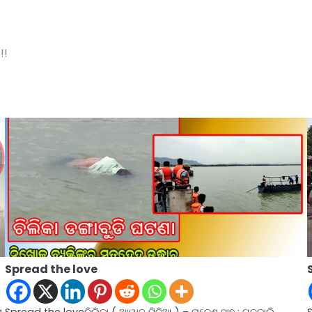
!!
Spread the love
ା
Spread the loveଚିଲିକା ( ଆୱାଜ ମିଡ଼ିଆ ) – ରାକେଶ ସାହୁ : ଗତକାଲି
S