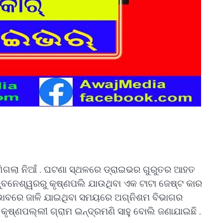
ିଗଲା ନିଆଁ . ଘଟଣା ସ୍ଥଳରେ ଡ୍ରାଇଭର ଗୁରୁତର ଆହତ
ଭୁବନେଶ୍ୱରରୁ କୃଷ୍ଣପଲି ଯାଉଥିବା ଏକ ଟାଟା ଜେଷ୍ଟ କାର
ର୍ଣ ଭାବରେ ଜାଳି ଯାଇଥିବା ସମୟରେ ଅଗ୍ନିଶମ ବିଭାଗର
 କୃଷ୍ଣପଲ୍ଲୀ ଗ୍ରାମ ଇନ୍ଦ୍ରମଣି ସାହୁ ବୋଲି ଜଣାଯାଇଛି .