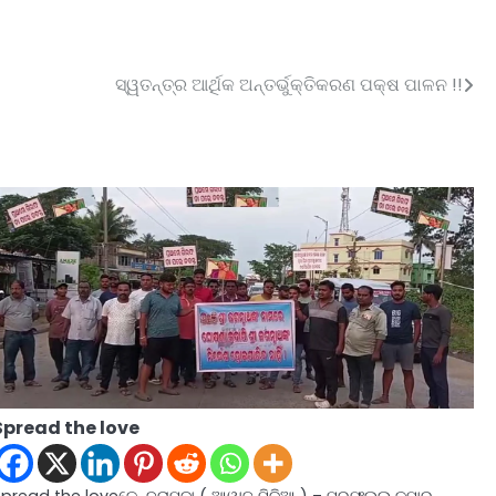
ସ୍ୱତନ୍ତ୍ର ଆର୍ଥିକ ଅନ୍ତର୍ଭୁକ୍ତିକରଣ ପକ୍ଷ ପାଳନ !!
Spread the love
pread the loveକେନ୍ଦ୍ରାପଡା ( ଆୱାଜ ମିଡ଼ିଆ ) – ପ୍ରଫୁଲ୍ଲ କୁମାର