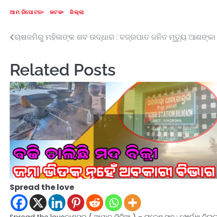
ଆମ ରିପୋଟର
କଟକ
ଜିଲ୍ଲା
ଚାଷଜମିରୁ ମହିଳାଙ୍କ ଶବ ଉଦ୍ଧାର : ବଜ୍ରପାତ ଜନିତ ମୃତ୍ୟୁ ଆଶଙ୍କା 
Post
navigation
Related Posts
Spread the love
Spread the loveବାଣପୁର ( ଆୱାଜ ମିଡ଼ିଆ ) – ରାକେଶ ସାହୁ : ଖୋର୍ଦ୍ଧା ଜିଲ୍ଲ