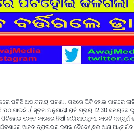
ରେ ଘଟିଛି ଅଭାବନୀୟ ଘଟଣା . ଗଛରେ ପିଟି ହୋଇ କାରରେ ଲାଗ
 ପଠାଯାଇଛି ./ ସୂଚନା ଅନୁଯାୟୀ ରାତି ପ୍ରାୟ 12.30 ସମୟରେ 
ଛରେ ପିଟିହୋଇ ଉକ୍ତ କାରରେ ନିଆଁ ଲାଗିଯାଇଥିଲା. କାରଟି ସମ୍ପୂ
 l ଦୁର୍ଘଟଣାରେ ଆହତ ଡ୍ରାଇଭର ଜଣକ ବୈଦେଶ୍ଵର ଥାନା ଅନ୍ତର୍ଗତ