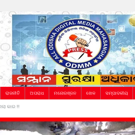
ରାଜନୀତି
ଅପରାଧ
ମନୋରଞ୍ଜନ
ଖେଳ
ସମ୍ପାଦକୀୟ
ଗଲା କାର !!