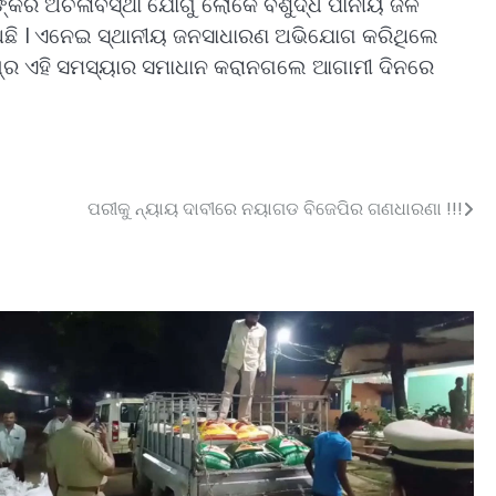
ାଙ୍କିର ଅଚଳାବସ୍ଥା ଯୋଗୁଁ ଲୋକେ ବିଶୁଦ୍ଧ ପାନୀୟ ଜଳ
ଇଅଛି । ଏନେଇ ସ୍ଥାନୀୟ ଜନସାଧାରଣ ଅଭିଯୋଗ କରିଥିଲେ
ଶୀଘ୍ର ଏହି ସମସ୍ୟାର ସମାଧାନ କରାନଗଲେ ଆଗାମୀ ଦିନରେ
ପରୀକୁ ନ୍ୟାୟ ଦାବୀରେ ନୟାଗଡ ବିଜେପିର ଗଣଧାରଣା !!!