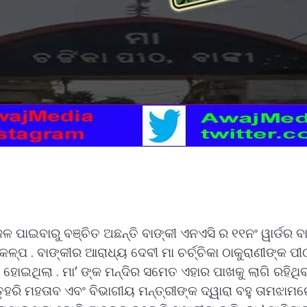
ଳ ପାଇବାରୁ ବଞ୍ଚିତ ଅଛନ୍ତି ବାଙ୍କୀ ଏନଏସି ର ୧୧ନଂ ୱାର୍ଡର ବାସି
ରକଳ୍ପ . ବାଙ୍କୀର ଆରାଧ୍ୟ ଦେବୀ ମା ଚର୍ଚ୍ଚିକା ଠାକୁରାଣୀଙ୍କ 
 ହୋଇଥିଲା . ମା’ ଙ୍କ ମନ୍ଦିର ସମେତ ଏହାର ପାଖକୁ ଲାଗି ରହିଥିବ
ୃହରି ମହତାବ ଏବଂ ବିଭାଗୀୟ ମନ୍ତ୍ରୀଙ୍କ ଦ୍ୱାରା ବହୁ ତାମଝା