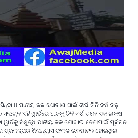
ନ୍ଦା !! ପାନୀୟ ଜଳ ଯୋଗାଣ ପାଇଁ ଦୀର୍ଘ ତିନି ବର୍ଷ ତଳୁ
ପୀଠ ସଲଗ୍ନ ଏହି ୱାର୍ଡରେ ଆଜକୁ ତିନି ବର୍ଷ ତଳେ ଏକ ଲକ୍ଷ
ା ୱାର୍ଡକୁ ବିଶୁଦ୍ଧ ପାନୀୟ ଜଳ ଯୋଗାଇ ଦେବାପାଇଁ ପୂର୍ବତନ
ମରେ ପ୍ରକଳ୍ପର ଶିଳାନ୍ୟାସ ଫଳକ ଉଦଘାଟନ ହୋଇଥିଲା .