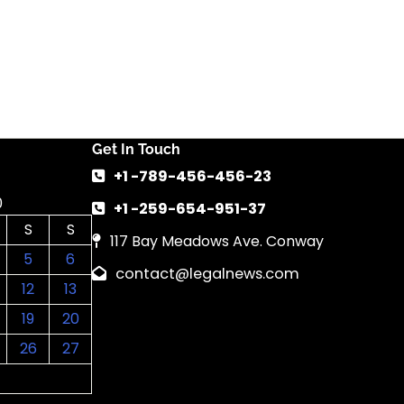
Get In Touch
+1 -789-456-456-23
0
+1 -259-654-951-37
S
S
117 Bay Meadows Ave. Conway
5
6
contact@legalnews.com
12
13
19
20
26
27