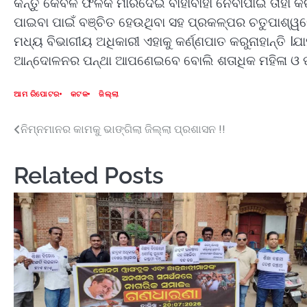
କିନ୍ତୁ କେବଳ ଫଳକ ମାରିଦେଇ ବାହାବାହା ନେବାପାଇଁ ତାହା କ
ପାଇବା ପାଇଁ ବଞ୍ଚିତ ହେଉଥିବା ସହ ପ୍ରକଳ୍ପର ଚତୁପାଶ୍ୱ
ମଧ୍ୟ ବିଭାଗୀୟ ଅଧିକାରୀ ଏହାକୁ କର୍ଣ୍ଣପାତ କରୁନାହାନ୍ତ
ଆନ୍ଦୋଳନର ପନ୍ଥା ଆପଣେଇବେ ବୋଲି ଶତାଧିକ ମହିଳା ଓ ପୁ
ଆମ ରିପୋଟର
କଟକ
ଜିଲ୍ଲା
ନିମ୍ନମାନର କାମକୁ ଭାଙ୍ଗିଲା ଜିଲ୍ଲା ପ୍ରଶାସନ !!
Post
navigation
Related Posts