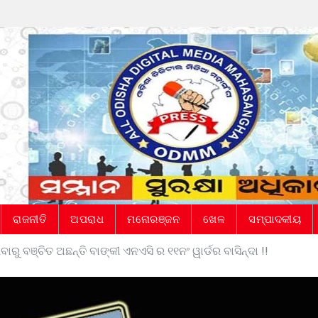
ରାଜନୀତି
ଅପରାଧ
ମନୋରଞ୍ଜନ
ଖେଳ
ସମ୍ପାଦକୀୟ
ାରୁ ବଞ୍ଚିତ ଅଛନ୍ତି ବାଙ୍କୀ ଏନଏସି ର ୧୧ନଂ ୱାର୍ଡର ବାସିନ୍ଦା !!