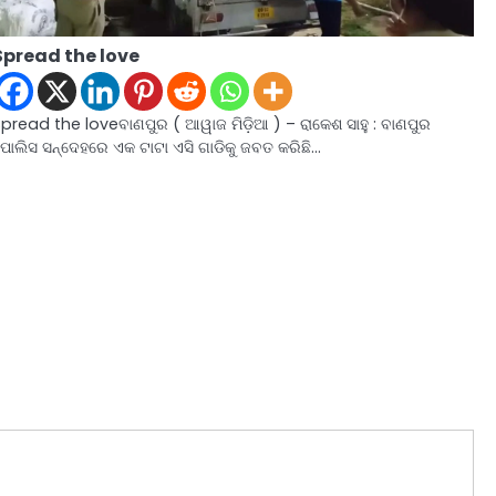
Spread the love
pread the loveବାଣପୁର ( ଆୱାଜ ମିଡ଼ିଆ ) – ରାକେଶ ସାହୁ : ବାଣପୁର
ୋଲିସ ସନ୍ଦେହରେ ଏକ ଟାଟା ଏସି ଗାଡିକୁ ଜବତ କରିଛି…