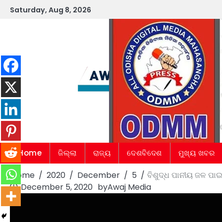
Skip
Saturday, Aug 8, 2026
to
content
Home
ଜିଲ୍ଲା
ରାଜ୍ୟ
ଦେଶବିଦେଶ
ମୁଖ୍ୟ ଖବର
Home
2020
December
5
ବିଶୁଦ୍ଧ ପାନୀୟ ଜଳ ପାଇବ
December 5, 2020
by
Awaj Media