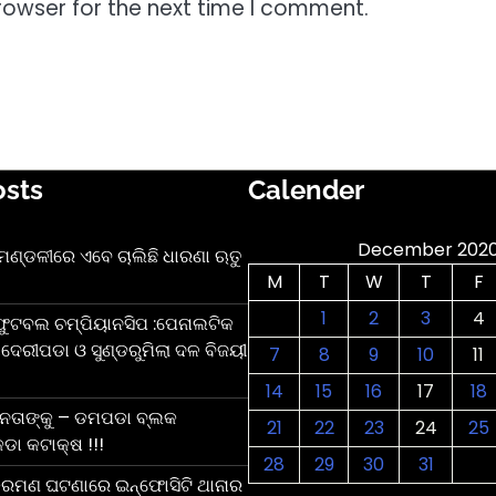
rowser for the next time I comment.
osts
Calender
December 202
ନ ମଣ୍ଡଳୀରେ ଏବେ ଚାଲିଛି ଧାରଣା ଋତୁ
M
T
W
T
F
1
2
3
4
ଫୁଟବଲ ଚମ୍ପିୟାନସିପ :ପେନାଲଟିକ
ଦେରୀପଡା ଓ ସୁଣ୍ଡରୁମିଲା ଦଳ ବିଜୟୀ
7
8
9
10
11
14
15
16
17
18
 ନେତାଙ୍କୁ – ଡମପଡା ବ୍ଲକ
21
22
23
24
25
ଡା କଟାକ୍ଷ !!!
28
29
30
31
ରମଣ ଘଟଣାରେ ଇନ୍ଫୋସିଟି ଥାନାର