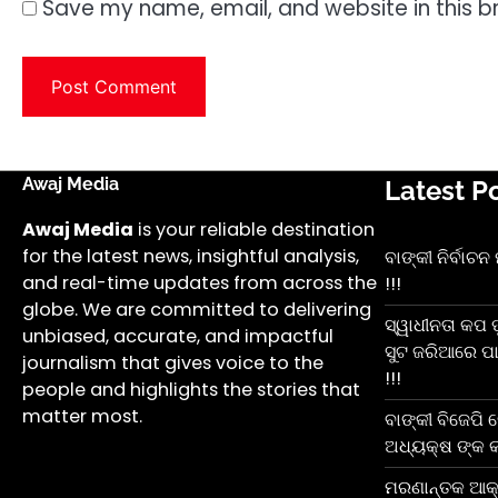
Save my name, email, and website in this b
Awaj Media
Latest P
Awaj Media
is your reliable destination
for the latest news, insightful analysis,
ବାଙ୍କୀ ନିର୍ବାଚ
and real-time updates from across the
!!!
globe. We are committed to delivering
ସ୍ୱାଧୀନତା କପ 
unbiased, accurate, and impactful
ସୁଟ ଜରିଆରେ ପା
journalism that gives voice to the
!!!
people and highlights the stories that
matter most.
ବାଙ୍କୀ ବିଜେପି
ଅଧ୍ୟକ୍ଷ ଙ୍କ କ
ମରଣାନ୍ତକ ଆକ୍