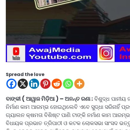
Spread the love
ବାଙ୍କୀ ( ଆୱାଜ ମିଡ଼ିଆ ) – ଅନନ୍ତ ରଣା :
ବିଶୁଦ୍ଧ ପାନୀୟ ଜ
ନିର୍ମାଣ କାମ ଆରମ୍ଭ ହୋଇଥିଲେବି ଏବେ ସୁଦ୍ଧା ସରିନାହିଁ ପ୍
ଗ୍ୟାଲନ କ୍ଷମତା ବିଶିଷ୍ଟ ପାଣି ଟାଙ୍କି ନର୍ମାଣ କାମ ଆରମ୍ଭ
ବିଧାୟକ ପ୍ରଭାତ ତ୍ରିପାଠୀ ଓ କଟକ ଲୋକସଭା ସାଂସଦ ଭତ୍ତ