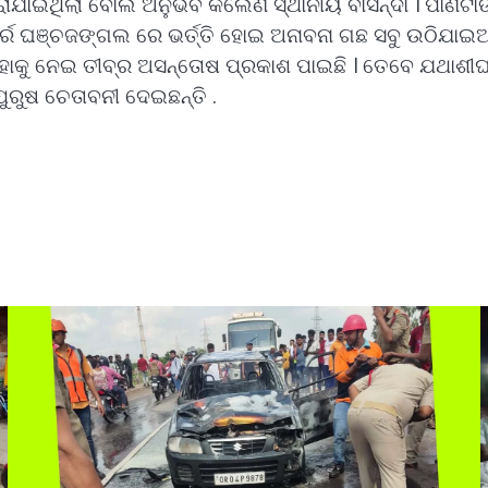
ରାଯାଇଥିଲା ବୋଲି ଅନୁଭବ କଲେଣି ସ୍ଥାନୀୟ ବାସିନ୍ଦା । ପାଣିଟ
ର୍ରେ ଘଞ୍ଚଜଙ୍ଗଲ ରେ ଭର୍ତ୍ତି ହୋଇ ଅନାବନା ଗଛ ସବୁ ଉଠିଯା
ି ।ଯାହାକୁ ନେଇ ତୀବ୍ର ଅସନ୍ତୋଷ ପ୍ରକାଶ ପାଇଛି । ତେବେ ଯଥା
ରୁଷ ଚେତାବନୀ ଦେଇଛନ୍ତି .