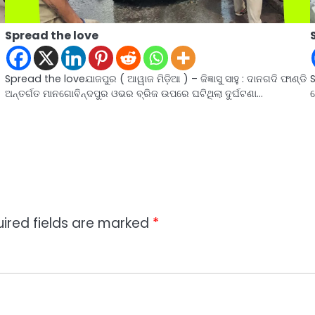
Spread the love
Spread the loveଯାଜପୁର ( ଆୱାଜ ମିଡ଼ିଆ ) – ଜିଜ୍ଞାସୁ ସାହୁ : ଦାନଗଦି ଫାଣ୍ଡି
S
ଅନ୍ତର୍ଗତ ମାନଗୋବିନ୍ଦପୁର ଓଭର ବ୍ରିଜ ଉପରେ ଘଟିଥିଲା ଦୁର୍ଘଟଣା…
ପ
ired fields are marked
*