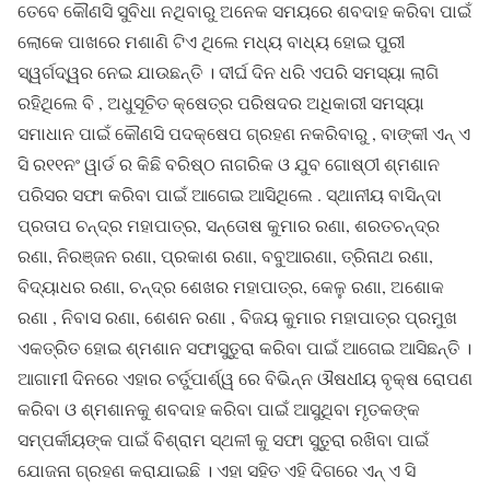
ତେବେ କୌଣସି ସୁବିଧା ନଥିବାରୁ ଅନେକ ସମୟରେ ଶବଦାହ କରିବା ପାଇଁ
ଲୋକେ ପାଖରେ ମଶାଣି ଟିଏ ଥିଲେ ମଧ୍ୟ ବାଧ୍ୟ ହୋଇ ପୁରୀ
ସ୍ୱର୍ଗଦ୍ୱର ନେଇ ଯାଉଛନ୍ତି । ଦୀର୍ଘ ଦିନ ଧରି ଏପରି ସମସ୍ୟା ଲାଗି
ରହିଥିଲେ ବି , ଅଧୁସୂଚିତ କ୍ଷେତ୍ର ପରିଷଦର ଅଧିକାରୀ ସମସ୍ୟା
ସମାଧାନ ପାଇଁ କୌଣସି ପଦକ୍ଷେପ ଗ୍ରହଣ ନକରିବାରୁ , ବାଙ୍କୀ ଏନ୍ ଏ
ସି ର୧୧ନଂ ୱାର୍ଡ ର କିଛି ବରିଷ୍ଠ ନାଗରିକ ଓ ଯୁବ ଗୋଷ୍ଠୀ ଶ୍ମଶାନ
ପରିସର ସଫା କରିବା ପାଇଁ ଆଗେଇ ଆସିଥିଲେ . ସ୍ଥାନୀୟ ବାସିନ୍ଦା
ପ୍ରତାପ ଚନ୍ଦ୍ର ମହାପାତ୍ର, ସନ୍ତୋଷ କୁମାର ରଣା, ଶରତଚନ୍ଦ୍ର
ରଣା, ନିରଞ୍ଜନ ରଣା, ପ୍ରକାଶ ରଣା, ବବୁଆରଣା, ତ୍ରିନାଥ ରଣା,
ବିଦ୍ୟାଧର ରଣା, ଚନ୍ଦ୍ର ଶେଖର ମହାପାତ୍ର, କେଳୁ ରଣା, ଅଶୋକ
ରଣା , ନିବାସ ରଣା, ଶେଶନ ରଣା , ବିଜୟ କୁମାର ମହାପାତ୍ର ପ୍ରମୁଖ
ଏକତ୍ରିତ ହୋଇ ଶ୍ମଶାନ ସଫାସୁତୁରା କରିବା ପାଇଁ ଆଗେଇ ଆସିଛନ୍ତି ।
ଆଗାମୀ ଦିନରେ ଏହାର ଚର୍ତୁପାର୍ଶ୍ୱ ରେ ବିଭିନ୍ନ ଔଷଧୀୟ ବୃକ୍ଷ ରୋପଣ
କରିବା ଓ ଶ୍ମଶାନକୁ ଶବଦାହ କରିବା ପାଇଁ ଆସୁଥିବା ମୃତକଙ୍କ
ସମ୍ପର୍କୀୟଙ୍କ ପାଇଁ ବିଶ୍ରାମ ସ୍ଥଳୀ କୁ ସଫା ସୁତୁରା ରଖିବା ପାଇଁ
ଯୋଜନା ଗ୍ରହଣ କରାଯାଇଛି । ଏହା ସହିତ ଏହି ଦିଗରେ ଏନ୍ ଏ ସି