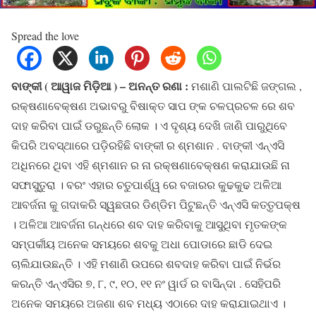
Spread the love
ବାଙ୍କୀ ( ଆୱାଜ ମିଡ଼ିଆ ) – ଅନନ୍ତ ରଣା :
ମଶାଣି ପାଲଟିଛି ଜଙ୍ଗଲ ,
ରକ୍ଷଣାବେକ୍ଷଣ ଅଭାବରୁ ବିଷାକ୍ତ ସାପ ଙ୍କ ଚଳପ୍ରଚଳ ରେ ଶବ
ଦାହ କରିବା ପାଇଁ ଡରୁଛନ୍ତି ଲୋକ । ଏ ଦୃଶ୍ୟ ଦେଖି ଜାଣି ପାରୁଥିବେ
କିପରି ଅବସ୍ଥାରେ ପଡ଼ିରହିଛି ବାଙ୍କୀ ର ଶ୍ମଶାନ . ବାଙ୍କୀ ଏନ୍ଏସି
ଅଧିନରେ ଥିବା ଏହି ଶ୍ମଶାନ ର ନା ରକ୍ଷଣାବେକ୍ଷଣ କରାଯାଉଛି ନା
ସଫାସୁତୁରା । ବରଂ ଏହାର ଚତୁପାର୍ଶ୍ୱ ରେ ବଜାରର କୁଢକୁଢ ଅଳିଆ
ଆବର୍ଜନା କୁ ଗଦାକରି ସ୍ୱଛତାର ଡିଣ୍ଡିମ ପିଟୁଛନ୍ତି ଏନ୍ଏସି କତ୍ତୃପକ୍ଷ
। ଅଳିଆ ଆବର୍ଜନା ଗନ୍ଧରେ ଶବ ଦାହ କରିବାକୁ ଆସୁଥିବା ମୃତକଙ୍କ
ସମ୍ପର୍କୀୟ ଅନେକ ସମୟରେ ଶବକୁ ଅଧା ପୋଡାରେ ଛାଡି ଦେଇ
ଚାଲିଯାଉଛନ୍ତି । ଏହି ମଶାଣି ଉପରେ ଶବଦାହ କରିବା ପାଇଁ ନିର୍ଭର
କରନ୍ତି ଏନ୍ଏସିର ୭, ୮, ୯, ୧୦, ୧୧ ନଂ ୱାର୍ଡ ର ବାସିନ୍ଦା . ସେହିପରି
ଅନେକ ସମୟରେ ଅଜଣା ଶବ ମଧ୍ୟ ଏଠାରେ ଦାହ କରାଯାଇଥାଏ ।