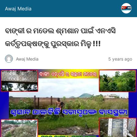
Awaj Media
ବାଙ୍କୀ ର ମଡେଲ ଶ୍ମଶାନ ପାଇଁ ଏନଏସି
କର୍ତ୍ତୃପକ୍ଷଙ୍କୁ ପୁରସ୍କାର ମିଳୁ !!!
Awaj Media
5 years ago