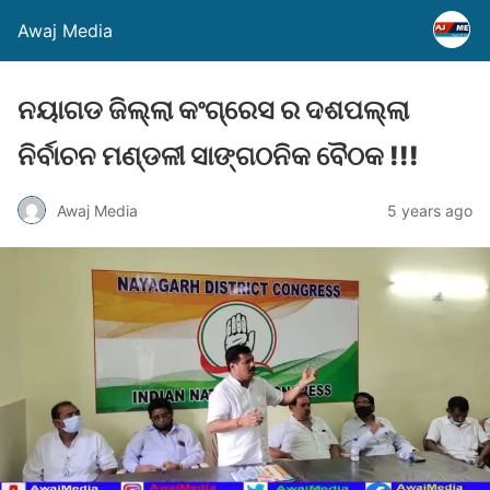
Awaj Media
ନୟାଗଡ ଜିଲ୍ଲା କଂଗ୍ରେସ ର ଦଶପଲ୍ଲା
ନିର୍ବାଚନ ମଣ୍ଡଳୀ ସାଙ୍ଗଠନିକ ବୈଠକ !!!
Awaj Media
5 years ago