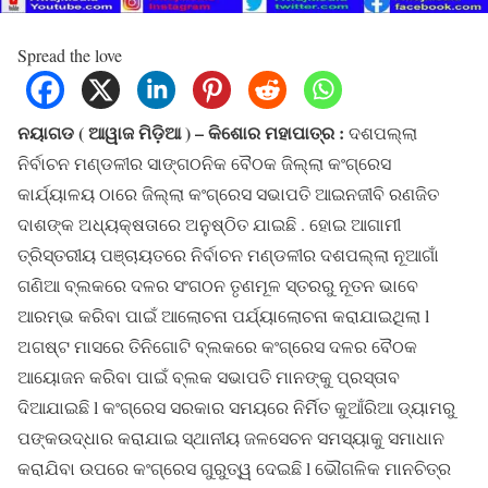
Spread the love
ନୟାଗଡ ( ଆୱାଜ ମିଡ଼ିଆ ) – କିଶୋର ମହାପାତ୍ର :
ଦଶପଲ୍ଲା
ନିର୍ବାଚନ ମଣ୍ଡଳୀର ସାଙ୍ଗଠନିକ ବୈଠକ ଜିଲ୍ଲା କଂଗ୍ରେସ
କାର୍ଯ୍ୟାଳୟ ଠାରେ ଜିଲ୍ଲା କଂଗ୍ରେସ ସଭାପତି ଆଇନଜୀବି ରଣଜିତ
ଦାଶଙ୍କ ଅଧ୍ୟକ୍ଷତାରେ ଅନୁଷ୍ଠିତ ଯାଇଛି . ହୋଇ ଆଗାମୀ
ତ୍ରିସ୍ତରୀୟ ପଞ୍ଚାୟତରେ ନିର୍ବାଚନ ମଣ୍ଡଳୀର ଦଶପଲ୍ଲା ନୂଆଗାଁ
ଗଣିଆ ବ୍ଲକରେ ଦଳର ସଂଗଠନ ତୃଣମୂଳ ସ୍ତରରୁ ନୂତନ ଭାବେ
ଆରମ୍ଭ କରିବା ପାଇଁ ଆଲୋଚନା ପର୍ଯ୍ୟାଲୋଚନା କରାଯାଇଥିଲା l
ଅଗଷ୍ଟ ମାସରେ ତିନିଗୋଟି ବ୍ଲକରେ କଂଗ୍ରେସ ଦଳର ବୈଠକ
ଆୟୋଜନ କରିବା ପାଇଁ ବ୍ଲକ ସଭାପତି ମାନଙ୍କୁ ପ୍ରସ୍ତାବ
ଦିଆଯାଇଛି l କଂଗ୍ରେସ ସରକାର ସମୟରେ ନିର୍ମିତ କୁଆଁରିଆ ଡ୍ୟାମରୁ
ପଙ୍କଉଦ୍ଧାର କରାଯାଇ ସ୍ଥାନୀୟ ଜଳସେଚନ ସମସ୍ୟାକୁ ସମାଧାନ
କରାଯିବା ଉପରେ କଂଗ୍ରେସ ଗୁରୁତ୍ୱ ଦେଇଛି l ଭୌଗଳିକ ମାନଚିତ୍ର