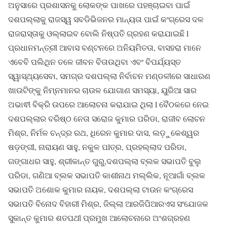
ଅନୁସାରେ ପ୍ରଶାସନକୁ ଲୋକଙ୍କ ପାଖରେ ପହଞ୍ଚାଇବା ପାଇଁ
ଦଶପଲ୍ଲାକୁ ରାଜସ୍ୱ ସବଡିଭିଜନର ମାନ୍ୟତା ପାଇଁ କଂଗ୍ରେସ ଦଳ
ରାଜରାସ୍ତାକୁ ଓଲ୍ଲାଇବ ବୋଲି ନିଷ୍ପତି ଗ୍ରହଣ କରାଯାଇଛି l
ପ୍ରଧାନମନ୍ତ୍ରୀ ଆବାସ ବଣ୍ଟନରେ ଅନିୟମିତତା, ବାସହରା ମାନେ
ଏବେବି ପଲିଥିନ ତଳେ ଜୀବନ ବିତାଉଥିବା ଏବଂ ବିପର୍ଯ୍ୟସ୍ତ
ସ୍ୱାସ୍ଥ୍ୟସେବା, ସମଗ୍ର ଦଶପଲ୍ଲା ନିର୍ବାଚନ ମଣ୍ଡଳୀରେ ସାଧାରଣ
ଖାଉଟିଙ୍କୁ ନିମ୍ନମାନର ଚାଉଳ ଯୋଗାଣ ସମସ୍ୟା, ୟୁରିଆ ସାର
ଅଭାଵୀ ବିକ୍ରି ଉପରେ ଆଲୋଚନା କରାଯାଇ ଥିଲା l ବୈଠକରେ ନେଇ
ଦଶପଲ୍ଲାର ବରିଷ୍ଠ ନେତା ସରୋଜ କୁମାର ପରିଡା, ରାଜୀବ ଲୋଚନ
ମିଶ୍ର, ନିର୍ମଳ ଚନ୍ଦ୍ର ରଥ, ଧିରେନ କୁମାର ଦାସ, ଲଡ଼ୁକେଶ୍ୱର
ଷଡ଼ଙ୍ଗୀ, ନାରାୟଣ ସାହୁ, ନକୁଳ ପlତ୍ର, ପ୍ରହଲ୍ଲାଦ ପରିଡା,
ଗଙ୍ଗାଧର ସାହୁ, ଶ୍ରୀକାନ୍ତ ଗୁରୁ,ଦଶପଲ୍ଲା ବ୍ଲକ ସଭାପତି ବୁଲୁ
ପରିଡା, ଗଣିଆ ବ୍ଲକ ସଭାପତି କାଶୀନାଥ ମଲ୍ଲିକ, ନୂଆଗାଁ ବ୍ଲକ
ସଭାପତି ଅଶୋକ କୁମାର ନାୟକ, ଦଶପଲ୍ଲା ଟାଉନ କଂଗ୍ରେସ
ସଭାପତି ବିନୋଦ ବିହାରୀ ମିଶ୍ର, ଜିଲ୍ଲା ଆରଜିପିଆରଏସ ସଂଯୋଜକ
ସୁକାନ୍ତ କୁମାର ଶତପଥୀ ପ୍ରମୁଖ ଆଲୋଚନାରେ ଅଂଶଗ୍ରହଣ