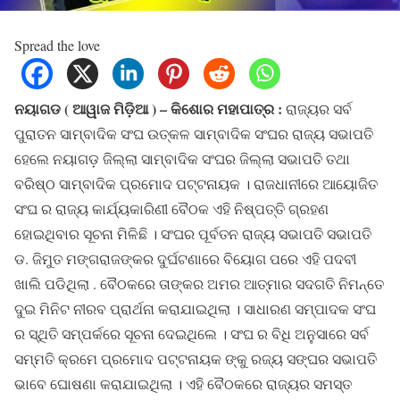
Spread the love
ନୟାଗଡ ( ଆୱାଜ ମିଡ଼ିଆ ) – କିଶୋର ମହାପାତ୍ର :
ରାଜ୍ୟର ସର୍ବ
ପୁରାତନ ସାମ୍ବାଦିକ ସଂଘ ଉତ୍କଳ ସାମ୍ବାଦିକ ସଂଘର ରାଜ୍ୟ ସଭାପତି
ହେଲେ ନୟାଗଡ଼ ଜିଲ୍ଲା ସାମ୍ବାଦିକ ସଂଘର ଜିଲ୍ଲା ସଭାପତି ତଥା
ବରିଷ୍ଠ ସାମ୍ବାଦିକ ପ୍ରମୋଦ ପଟ୍ଟନାୟକ । ରାଜଧାନୀରେ ଆୟୋଜିତ
ସଂଘ ର ରାଜ୍ୟ କାର୍ଯ୍ୟକାରିଣୀ ବୈଠକ ଏହି ନିଷ୍ପତ୍ତି ଗ୍ରହଣ
ହୋଇଥିବାର ସୂଚନା ମିଳିଛି । ସଂଘର ପୂର୍ବତନ ରାଜ୍ୟ ସଭାପତି ସଭାପତି
ଡ. ଜିମୁତ ମଙ୍ଗରାଜଙ୍କର ଦୁର୍ଘଟଣାରେ ବିୟୋଗ ପରେ ଏହି ପଦବୀ
ଖାଲି ପଡିଥିଲା . ବୈଠକରେ ତାଙ୍କର ଅମର ଆତ୍ମାର ସଦଗତି ନିମନ୍ତେ
ଦୁଇ ମିନିଟ ନୀରବ ପ୍ରାର୍ଥନା କରାଯାଇଥିଲା । ସାଧାରଣ ସମ୍ପାଦକ ସଂଘ
ର ସ୍ଥିତି ସମ୍ପର୍କରେ ସୂଚନା ଦେଇଥିଲେ । ସଂଘ ର ବିଧି ଅନୁସାରେ ସର୍ବ
ସମ୍ମତି କ୍ରମେ ପ୍ରମୋଦ ପଟ୍ଟନାୟକ ଙ୍କୁ ରଜ୍ୟ ସଙ୍ଘର ସଭାପତି
ଭାବେ ଘୋଷଣା କରାଯାଇଥିଲା । ଏହି ବୈଠକରେ ରାଜ୍ୟର ସମସ୍ତ