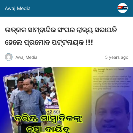
Awaj Media
ଉତ୍କଳ ସାମ୍ବାଦିକ ସଂଘର ରାଜ୍ୟ ସଭାପତି
ହେଲେ ପ୍ରମୋଦ ପଟ୍ଟନାୟକ !!!
Awaj Media
5 years ago