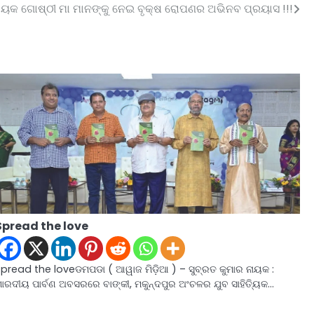
ାୟକ ଗୋଷ୍ଠୀ ମା ମାନଙ୍କୁ ନେଇ ବୃକ୍ଷ ରୋପଣର ଅଭିନବ ପ୍ରୟାସ !!!
Spread the love
Spread the loveଡମପଡା ( ଆୱାଜ ମିଡ଼ିଆ ) – ସୁବ୍ରତ କୁମାର ନାୟକ :
ାରଦୀୟ ପାର୍ବଣ ଅବସରରେ ବାଙ୍କୀ, ମକୁନ୍ଦପୁର ଅଂଚଳର ଯୁବ ସାହିତ୍ୟିକ…