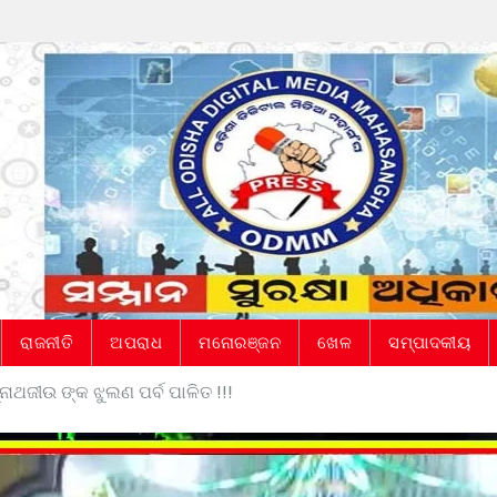
ରାଜନୀତି
ଅପରାଧ
ମନୋରଞ୍ଜନ
ଖେଳ
ସମ୍ପାଦକୀୟ
ନାଥଜୀଉ ଙ୍କ ଝୁଲଣ ପର୍ବ ପାଳିତ !!!