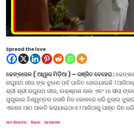
Spread the love
ଢେଙ୍କାନାଳ ( ଆୱାଜ ମିଡ଼ିଆ ) – ରଞ୍ଜିତ ବେହେରା :
ଢେଙ୍କା
ରଘୁନାଥ ଜୀଉ ଙ୍କ ଝୁଲଣ ପର୍ବ ପାଳିତ ହୋଇଯାଇଛି । ଆଜିଠାରୁ
ଶ୍ରୀ ଶ୍ରୀ ରଘୁନାଥ ଜୀଉ, ଲକ୍ଷ୍ମଣ ଲାଲ ଏବଂ ମା ସୀତା ଙ୍କର
ଗୁରୁଭାଇ ବିଶ୍ୱମ୍ବର ଦାସଜି ନିଜ କୋଳରେ ଧରି ଝୁଲାଇ ଝୁଲା
ଏକଶହ ଆଠ ଆଳତି କରାଯାଇଥାଏ । ଆଜିଠାରୁ ପାଞ୍ଚ ଦିନ ଧରି ସ୍
ଆମ ରିପୋଟର
ଜିଲ୍ଲା
ଢେଙ୍କାନାଳ