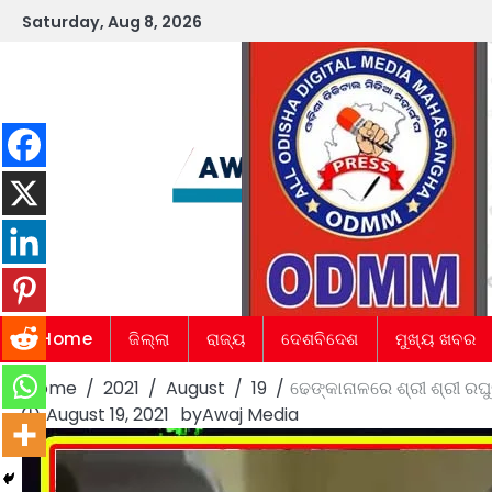
Skip
Saturday, Aug 8, 2026
to
content
Home
ଜିଲ୍ଲା
ରାଜ୍ୟ
ଦେଶବିଦେଶ
ମୁଖ୍ୟ ଖବର
Home
2021
August
19
ଢେଙ୍କାନାଳରେ ଶ୍ରୀ ଶ୍ରୀ ରଘୁ
August 19, 2021
by
Awaj Media