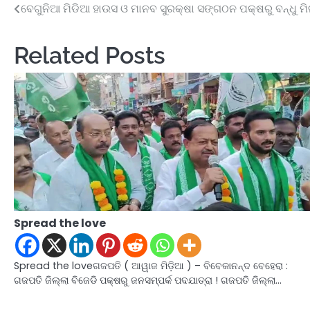
ବେଗୁନିଆ ମିଡିଆ ହାଉସ ଓ ମାନବ ସୁରକ୍ଷା ସଙ୍ଗଠନ ପକ୍ଷରୁ ବନ୍ଧୁ ମି
Post
navigation
Related Posts
Spread the love
Spread the loveଗଜପତି ( ଆୱାଜ ମିଡ଼ିଆ ) – ବିବେକାନନ୍ଦ ବେହେରା :
ଗଜପତି ଜିଲ୍ଲା ବିଜେଡି ପକ୍ଷରୁ ଜନସମ୍ପର୍କ ପଦଯାତ୍ରା ! ଗଜପତି ଜିଲ୍ଲା…