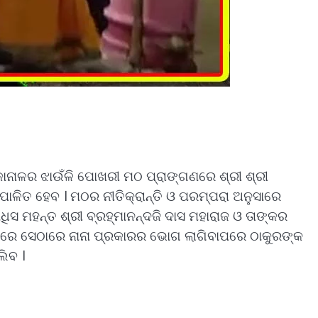
୍କାନାଳର ଝାଉଁଳି ପୋଖରୀ ମଠ ପ୍ରାଙ୍ଗଣରେ ଶ୍ରୀ ଶ୍ରୀ
ପାଳିତ ହେବ । ମଠର ନୀତିକ୍ରାନ୍ତି ଓ ପରମ୍ପରା ଅନୁସାରେ
ଧିସ ମହନ୍ତ ଶ୍ରୀ ବ୍ରହ୍ମାନନ୍ଦଜି ଦାସ ମହାରାଜ ଓ ତାଙ୍କର
ବା ପରେ ସେଠାରେ ନାନା ପ୍ରକାରର ଭୋଗ ଲାଗିବାପରେ ଠାକୁରଙ୍କ
ଲିବ ।