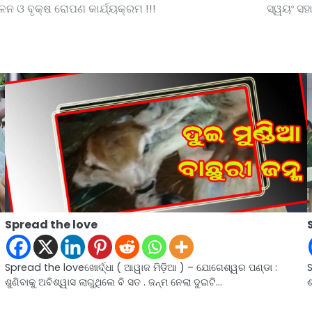
ଳନ ଓ ବୃକ୍ଷ ରୋପଣ କାର୍ଯ୍ୟକ୍ରମ !!!
ସ୍ୱୟଂ ସହ
Spread the love
Spread the loveଖୋର୍ଦ୍ଧା ( ଆୱାଜ ମିଡ଼ିଆ ) – ଯୋଗେଶ୍ୱର ପଣ୍ଡା :
ଶୁଣିବାକୁ ଅବିଶ୍ୱାସ ଲାଗୁଥିଲେ ବି ସତ . ଜନ୍ମ ନେଲା ଦୁଇଟି…
ଶ