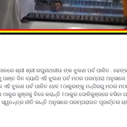
ନାଳରେ ଶ୍ରୀ ଶ୍ରୀ ରଘୁନାଥଜୀଉ ଙ୍କ ଝୁଲଣ ପର୍ବ ପାଳିତ . ଢେଙ
 ପାଞ୍ଚ ଦିନ ବ୍ୟାପି ଏହି ଝୁଲଣ ପର୍ବ ମଠର ପରମ୍ପରା ଅନୁସାରେ 
 ଏହି ଝୁଲଣ ପର୍ବ ପାଳିତ ହେବ । ଠାକୁରଙ୍କୁ ମନ୍ଦିରରୁ ମଠର ମଠା
ଇ ଠାକୁର କୁଞ୍ଜକୁ ବିଜେ କରାନ୍ତି । ଠାକୁର ଦୋଳିକୁଞ୍ଜରେ ବସି
ୱତନ୍ତ୍ର ନୀତି କାନ୍ତି ଅନୁସାରେ ପରମ୍ପରାଗତ ପୂଜାର୍ଚ୍ଚନା ଚା