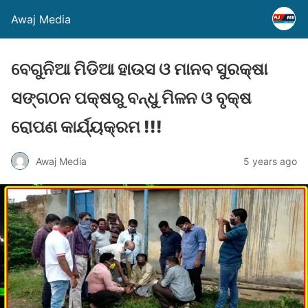
Awaj Media
ବେଗୁନିଆ ମିଡିଆ ହାଉସ ଓ ମାନବ ସୁରକ୍ଷା
ସଙ୍ଗଠନ ପକ୍ଷରୁ ବନ୍ଧୁ ମିଳନ ଓ ବୃକ୍ଷ
ରୋପଣ କାର୍ଯ୍ୟକ୍ରମ !!!
Awaj Media
5 years ago