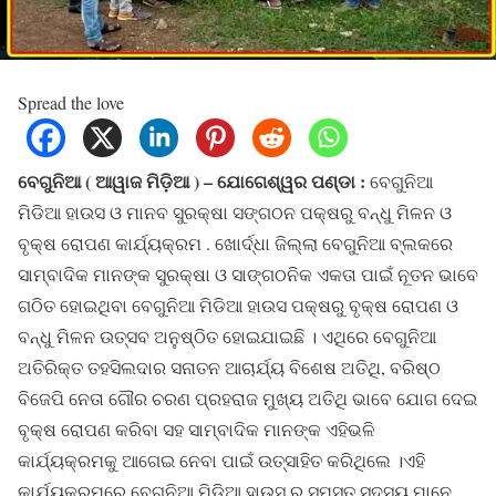
Spread the love
ବେଗୁନିଆ ( ଆୱାଜ ମିଡ଼ିଆ ) – ଯୋଗେଶ୍ୱର ପଣ୍ଡା :
ବେଗୁନିଆ
ମିଡିଆ ହାଉସ ଓ ମାନବ ସୁରକ୍ଷା ସଙ୍ଗଠନ ପକ୍ଷରୁ ବନ୍ଧୁ ମିଳନ ଓ
ବୃକ୍ଷ ରୋପଣ କାର୍ଯ୍ୟକ୍ରମ . ଖୋର୍ଦ୍ଧା ଜିଲ୍ଲା ବେଗୁନିଆ ବ୍ଲକରେ
ସାମ୍ବାଦିକ ମାନଙ୍କ ସୁରକ୍ଷା ଓ ସାଙ୍ଗଠନିକ ଏକତା ପାଇଁ ନୂତନ ଭାବେ
ଗଠିତ ହୋଇଥିବା ବେଗୁନିଆ ମିଡିଆ ହାଉସ ପକ୍ଷରୁ ବୃକ୍ଷ ରୋପଣ ଓ
ବନ୍ଧୁ ମିଳନ ଉତ୍ସବ ଅନୁଷ୍ଠିତ ହୋଇଯାଇଛି । ଏଥିରେ ବେଗୁନିଆ
ଅତିରିକ୍ତ ତହସିଲଦାର ସନାତନ ଆଚାର୍ଯ୍ୟ ବିଶେଷ ଅତିଥି, ବରିଷ୍ଠ
ବିଜେପି ନେତା ଗୌର ଚରଣ ପ୍ରହରାଜ ମୁଖ୍ୟ ଅତିଥି ଭାବେ ଯୋଗ ଦେଇ
ବୃକ୍ଷ ରୋପଣ କରିବା ସହ ସାମ୍ବାଦିକ ମାନଙ୍କ ଏହିଭଳି
କାର୍ଯ୍ୟକ୍ରମକୁ ଆଗେଇ ନେବା ପାଇଁ ଉତ୍ସାହିତ କରିଥିଲେ ।ଏହି
କାର୍ଯ୍ୟକ୍ରମରେ ବେଗୁନିଆ ମିଡ଼ିଆ ହାଉସ ର ସମସ୍ତ ସଦସ୍ୟ ମାନେ