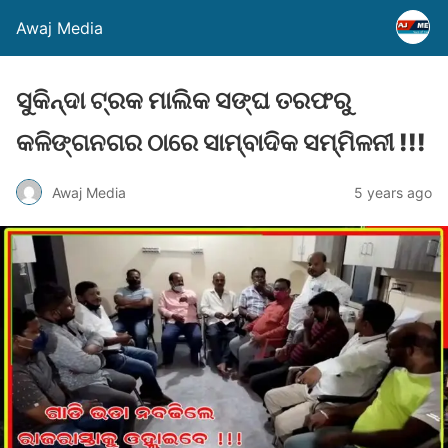
Awaj Media
ସୁକିନ୍ଦା ଟ୍ରକ ମାଲିକ ସଙ୍ଘ ତରଫରୁ
କଳିଙ୍ଗନଗର ଠାରେ ସାମ୍ବାଦିକ ସମ୍ମିଳନୀ !!!
Awaj Media
5 years ago