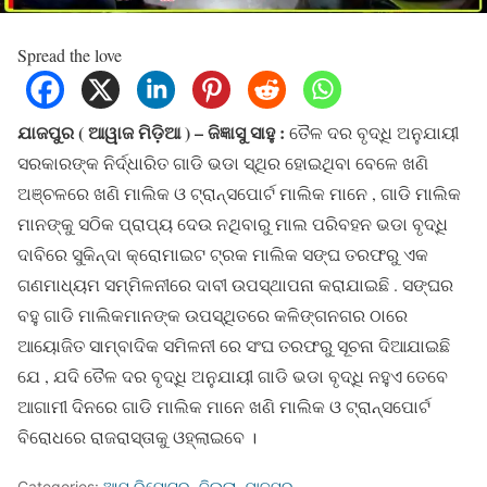
Spread the love
ଯାଜପୁର ( ଆୱାଜ ମିଡ଼ିଆ ) – ଜିଜ୍ଞାସୁ ସାହୁ :
ତୈଳ ଦର ବୃଦ୍ଧି ଅନୁଯାୟୀ
ସରକାରଙ୍କ ନିର୍ଦ୍ଧାରିତ ଗାଡି ଭଡା ସ୍ଥିର ହୋଇଥିବା ବେଳେ ଖଣି
ଅଞ୍ଚଳରେ ଖଣି ମାଲିକ ଓ ଟ୍ରାନ୍ସପୋର୍ଟ ମାଲିକ ମାନେ , ଗାଡି ମାଲିକ
ମାନଙ୍କୁ ସଠିକ ପ୍ରାପ୍ୟ ଦେଉ ନଥିବାରୁ ମାଲ ପରିବହନ ଭଡା ବୃଦ୍ଧି
ଦାବିରେ ସୁକିନ୍ଦା କ୍ରୋମାଇଟ ଟ୍ରକ ମାଲିକ ସଙ୍ଘ ତରଫରୁ ଏକ
ଗଣମାଧ୍ୟମ ସମ୍ମିଳନୀରେ ଦାବୀ ଉପସ୍ଥାପନା କରାଯାଇଛି . ସଙ୍ଘର
ବହୁ ଗାଡି ମାଲିକମାନଙ୍କ ଉପସ୍ଥିତରେ କଳିଙ୍ଗନଗର ଠାରେ
ଆୟୋଜିତ ସାମ୍ବାଦିକ ସମିଳନୀ ରେ ସଂଘ ତରଫରୁ ସୂଚନା ଦିଆଯାଇଛି
ଯେ , ଯଦି ତୈଳ ଦର ବୃଦ୍ଧି ଅନୁଯାୟୀ ଗାଡି ଭଡା ବୃଦ୍ଧି ନହୁଏ ତେବେ
ଆଗାମୀ ଦିନରେ ଗାଡି ମାଲିକ ମାନେ ଖଣି ମାଲିକ ଓ ଟ୍ରାନ୍ସପୋର୍ଟ
ବିରୋଧରେ ରାଜରାସ୍ତାକୁ ଓହ୍ଲାଇବେ ।
Categories:
ଆମ ରିପୋଟର
,
ଜିଲ୍ଲା
,
ଯାଜପୁର