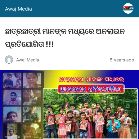
Awaj Media
ଛାତ୍ରଛାତ୍ରୀ ମାନଙ୍କ ମଧ୍ୟରେ ଅନଲାଇନ
ପ୍ରତିଯୋଗିତା !!!
Awaj Media
5 years ago