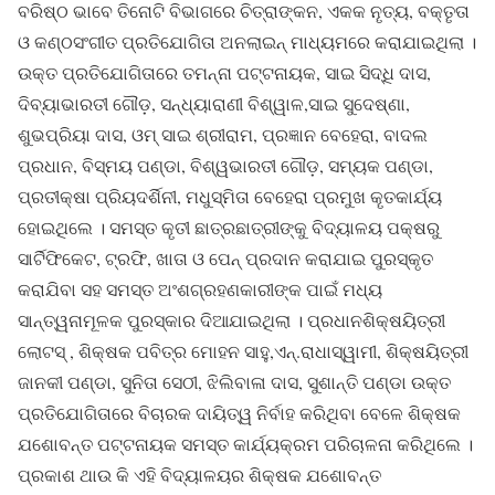
ବରିଷ୍ଠ ଭାବେ ତିନୋଟି ବିଭାଗରେ ଚିତ୍ରାଙ୍କନ, ଏକକ ନୄତ୍ୟ, ବକ୍ତୄତା
ଓ କଣ୍ଠସଂଗୀତ ପ୍ରତିଯୋଗିତା ଅନଲାଇନ୍ ମାଧ୍ୟମରେ କରାଯାଇଥିଲା ।
ଉକ୍ତ ପ୍ରତିଯୋଗିତାରେ ତମନ୍ନା ପଟ୍ଟନାୟକ, ସାଇ ସିଦ୍ଧି ଦାସ,
ଦିବ୍ୟାଭାରତୀ ଗୌଡ଼, ସନ୍ଧ୍ୟାରାଣୀ ବିଶ୍ୱାଳ,ସାଇ ସୁଦେଷ୍ଣା,
ଶୁଭପ୍ରିୟା ଦାସ, ଓମ୍ ସାଇ ଶ୍ରୀରାମ, ପ୍ରଜ୍ଞାନ ବେହେରା, ବାଦଲ
ପ୍ରଧାନ, ବିସ୍ମୟ ପଣ୍ଡା, ବିଶ୍ୱଭାରତୀ ଗୌଡ଼, ସମ୍ୟକ ପଣ୍ଡା,
ପ୍ରତୀକ୍ଷା ପ୍ରିୟଦର୍ଶିନୀ, ମଧୁସ୍ମିତା ବେହେରା ପ୍ରମୁଖ କୄତକାର୍ଯ୍ୟ
ହୋଇଥିଲେ । ସମସ୍ତ କୄତୀ ଛାତ୍ରଛାତ୍ରୀଙ୍କୁ ବିଦ୍ୟାଳୟ ପକ୍ଷରୁ
ସାର୍ଟିଫିକେଟ, ଟ୍ରଫି, ଖାତା ଓ ପେନ୍ ପ୍ରଦାନ କରାଯାଇ ପୁରସ୍କୃତ
କରାଯିବା ସହ ସମସ୍ତ ଅଂଶଗ୍ରହଣକାରୀଙ୍କ ପାଇଁ ମଧ୍ୟ
ସାନ୍ତ୍ୱନାମୂଳକ ପୁରସ୍କାର ଦିଆଯାଇଥିଲା । ପ୍ରଧାନଶିକ୍ଷୟିତ୍ରୀ
ଲୋଟସ୍ , ଶିକ୍ଷକ ପବିତ୍ର ମୋହନ ସାହୁ,ଏନ୍.ରାଧାସ୍ୱାମୀ, ଶିକ୍ଷୟିତ୍ରୀ
ଜାନକୀ ପଣ୍ଡା, ସୁନିତା ସେଠୀ, ଝିଲିବାଳା ଦାସ, ସୁଶାନ୍ତି ପଣ୍ଡା ଉକ୍ତ
ପ୍ରତିଯୋଗିତାରେ ବିଚାରକ ଦାୟିତ୍ୱ ନିର୍ବାହ କରିଥିବା ବେଳେ ଶିକ୍ଷକ
ଯଶୋବନ୍ତ ପଟ୍ଟନାୟକ ସମସ୍ତ କାର୍ଯ୍ୟକ୍ରମ ପରିଚାଳନା କରିଥିଲେ ।
ପ୍ରକାଶ ଥାଉ କି ଏହି ବିଦ୍ୟାଳୟର ଶିକ୍ଷକ ଯଶୋବନ୍ତ