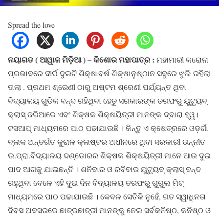
Spread the love
ନୟାଗଡ ( ଆୱାଜ ମିଡ଼ିଆ ) – କିଶୋର ମହାପାତ୍ର :
ମହାମାରୀ କରୋନା
ପ୍ରଭାବରେ ଦୀର୍ଘ ଦୁଇଟି ଶିକ୍ଷାବର୍ଷ ଶିକ୍ଷାନୁଷ୍ଠାନ ସବୁରେ ଝୁଲି ରହିଲା
ତାଲା . ପ୍ରଥମ ଶ୍ରେଣୀ ଠାରୁ ଅଷ୍ଟମ ଶ୍ରେଣୀ ପର୍ଯ୍ୟନ୍ତ ଥିବା
ବିଦ୍ୟାଳୟ ଗୁଡିକ ବନ୍ଦ ରହିଥିବା ହେତୁ ସରକାରଙ୍କ ତରଫରୁ ୟୁଟ୍ୟୁବ୍
କ୍ଲାସ୍ ଜରିଆରେ ଏବଂ ଶିକ୍ଷକ ଶିକ୍ଷୟିତ୍ରୀ ମାନଙ୍କ ଦ୍ବାରା ହ୍ୱ।
ଟସଆପ୍ ମାଧ୍ୟମରେ ପାଠ ପଢାଯାଉଛି । କିନ୍ତୁ ଏ କ୍ଷେତ୍ରରେ ଓଡ଼ଗାଁ
ବ୍ଲକ ଅନ୍ତର୍ଗତ କୁରାଳ କ୍ଲଷ୍ଟର ଅଧୀନରେ ଥିବା ସରକାରୀ ଉନ୍ନୀତ
ଉ.ପ୍ରା.ବିଦ୍ୟାଳୟ ଦଣ୍ଡୋରର ଶିକ୍ଷକ ଶିକ୍ଷୟିତ୍ରୀ ମାନେ ଆଉ ଦୁଇ
ପାଦ ଆଗକୁ ଯାଇଛନ୍ତି । ଶନିବାର ଓ ରବିବାର ୟୁଟ୍ୟୁବ୍ କ୍ଲାସ୍ ବନ୍ଦ
ରହୁଥିବା ବେଳେ ଏହି ଦୁଇ ଦିନ ବିଦ୍ୟାଳୟ ତରଫରୁ ଗୁଗୁଲ ମିଟ୍
ମାଧ୍ୟମରେ ପାଠ ପଢାଯାଉଛି । କେବଳ ସେତିକି ନୁହେଁ, ଗତ ସ୍ୱାଧିନତା
ଦିବସ ଅବସରରେ ଛାତ୍ରଛାତ୍ରୀ ମାନଙ୍କୁ ନେଇ ସର୍ବକନିଷ୍ଠ, କନିଷ୍ଠ ଓ