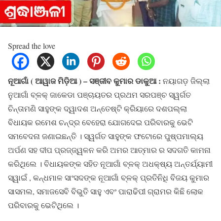
Spread the love
ନୂଆଗାଁ ( ଆୱାଜ ମିଡ଼ିଆ ) – ସଞ୍ଜୀବ କୁମାର ଡାକୁଆ :
ନୟାଗଡ଼ ଜିଲ୍ଲା
ନୁଆଗାଁ ବ୍ଳକ୍ ଜାକେଡା ପଞ୍ଚାୟତର ପ୍ରଥମ ସରପଞ୍ଚ ସ୍ୱର୍ଗତ
ଚିନ୍ତାମଣି ସାହୁଙ୍କ ଦ୍ୱାଦଶ ଅନ୍ତେଷ୍ଟି କ୍ରିୟାରେ ଦଶପଲ୍ଲା
ବିଧାୟକ ରମେଶ ଚନ୍ଦ୍ର ବେହେରା ଯୋଗଦେଇ ପରିବାରକୁ ଭେଟି
ସମବେଦନା ଜଣାଇଛନ୍ତି । ସ୍ୱର୍ଗତ ସାହୁଙ୍କ ଫଟୋରେ ପୁଷ୍ପମାଲ୍ୟ
ଅର୍ପଣ ସହ ଦୀପ ପ୍ରଜ୍ଜ୍ୱଳନ କରି ଅମର ଆତ୍ମାର ର ସଦଗତି କାମନା
କରିଥିଲେ । ବିଧାୟକଙ୍କ ସହିତ ନୂଆଗାଁ ବ୍ଳକ୍ ଅଧକ୍ଷ୍ୟ ଅନ୍ତର୍ଯ୍ୟାମୀ
ସ୍ୱାଇଁ , କନ୍ଧମାଳ ସାଂସଦଙ୍କ ନୂଆଗାଁ ବ୍ଳକ୍ ପ୍ରତିନିଧି ବିଜୟ କୁମାର
ସାସମଲ, ସମାଜସେବି ବିଭୁତି ସାହୁ ଏବଂ ପାରାଢିପୀ ଗ୍ରାମର କିଛି ଲୋକ
ପରିବାରକୁ ଭେଟିଥିଲେ ।