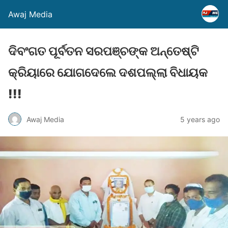
Awaj Media
ଦିବଂଗତ ପୂର୍ବତନ ସରପଞ୍ଚଙ୍କ ଅନ୍ତେଷ୍ଟି
କ୍ରିୟାରେ ଯୋଗଦେଲେ ଦଶପଲ୍ଲା ବିଧାୟକ
!!!
Awaj Media
5 years ago