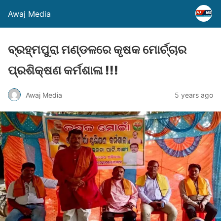
Awaj Media
ବ୍ରହ୍ମପୁରା ମଣ୍ଡଳରେ କୃଷକ ମୋର୍ଚ୍ଚାର
ପ୍ରଶିକ୍ଷଣ କର୍ମଶାଳା !!!
Awaj Media
5 years ago