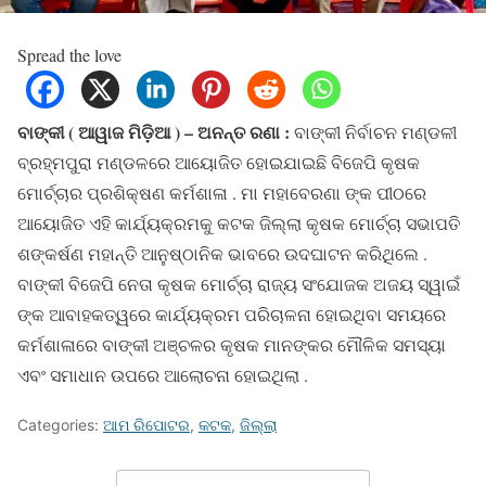
Spread the love
ବାଙ୍କୀ ( ଆୱାଜ ମିଡ଼ିଆ ) – ଅନନ୍ତ ରଣା :
ବାଙ୍କୀ ନିର୍ବାଚନ ମଣ୍ଡଳୀ
ବ୍ରହ୍ମପୁରା ମଣ୍ଡଳରେ ଆୟୋଜିତ ହୋଇଯାଇଛି ବିଜେପି କୃଷକ
ମୋର୍ଚ୍ଚାର ପ୍ରଶିକ୍ଷଣ କର୍ମଶାଳା . ମା ମହାବେରଣା ଙ୍କ ପୀଠରେ
ଆୟୋଜିତ ଏହି କାର୍ଯ୍ୟକ୍ରମକୁ କଟକ ଜିଲ୍ଲା କୃଷକ ମୋର୍ଚ୍ଚା ସଭାପତି
ଶଙ୍କର୍ଷଣ ମହାନ୍ତି ଆନୁଷ୍ଠାନିକ ଭାବରେ ଉଦଘାଟନ କରିଥିଲେ .
ବାଙ୍କୀ ବିଜେପି ନେତା କୃଷକ ମୋର୍ଚ୍ଚା ରାଜ୍ୟ ସଂଯୋଜକ ଅଜୟ ସ୍ୱାଇଁ
ଙ୍କ ଆବାହକତ୍ୱରେ କାର୍ଯ୍ୟକ୍ରମ ପରିଚାଳନା ହୋଇଥିବା ସମୟରେ
କର୍ମଶାଳାରେ ବାଙ୍କୀ ଅଞ୍ଚଳର କୃଷକ ମାନଙ୍କର ମୌଳିକ ସମସ୍ୟା
ଏବଂ ସମାଧାନ ଉପରେ ଆଲୋଚନା ହୋଇଥିଲା .
Categories:
ଆମ ରିପୋଟର
,
କଟକ
,
ଜିଲ୍ଲା