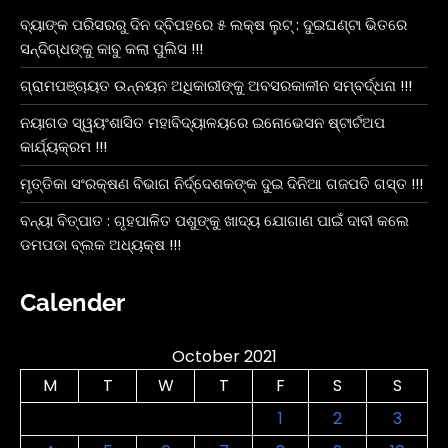
ବ୍ୟାଙ୍କ ପରିସରରୁ ଦିନ ଦ୍ବିପହରେ ୫ ଲକ୍ଷ ଲୁଟ୍ : ଦୁଇଘଣ୍ଟା ଭିତରେ
ସନ୍ଦିଗ୍ଧଙ୍କୁ କାବୁ କଲା ପୁଲିସ !!!
ଗ୍ରାମପଞ୍ଚାୟତ ଉନ୍ନୟନ ଅଧିକାରୀଙ୍କୁ ଅବସରକାଳୀନ ସମ୍ବର୍ଦ୍ଧନା !!!
ନୟାଗଡ ସ୍ୱୟଂଶାସିତ ମହାବିଦ୍ୟାଳୟରେ ଇନୋଭେସନ ଷ୍ଟାର୍ଟଅପ
କାର୍ଯ୍ୟକ୍ରମ !!!
ମୃତ୍ତିକା ସଂରକ୍ଷଣ ବିଭାଗ ନିର୍ଦ୍ଦେଶକଙ୍କ ଦୁଇ ଦିନିଆ ଗଜପତି ଗସ୍ତ !!!
ବନ୍ୟା ବିତ୍ପାତ : ଗୃହପାଳିତ ପଶୁଙ୍କୁ ଖାଦ୍ୟ ଯୋଗାଣ ପାଇଁ ଦାବୀ କଲେ
ଡମପଡା ବ୍ଲକ ଅଧ୍ୟକ୍ଷ !!!
Calender
October 2021
M
T
W
T
F
S
S
1
2
3