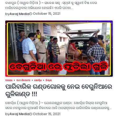
ବାଣପୁର ( ଆୱାଜ ମିଡ଼ିଆ ) – ରାକେଶ ସାହୁ : ସ୍ତ୍ରୀ କୁ ସ୍ୱାମୀ ବିଷ ଦେଇ
ମାରିଦେଇଥିବାର ଅଭିଯୋଗ ହୋଇଛି l ଏପରି ଘଟଣା…
October 15, 2021
by
Awaj Media
ଅପରାଧ
ଆମ ରିପୋଟର
ଖୋର୍ଦ୍ଧା
ଜିଲ୍ଲା
ପାରିବାରିକ ଗଣ୍ଡଗୋଳକୁ ନେଇ ବେଗୁନିଆରେ
ଗୁଳିକାଣ୍ଡ !!!
ଖୋର୍ଦ୍ଧା ( ଆୱାଜ ମିଡ଼ିଆ ) – ଯୋଗେଶ୍ୱର ପଣ୍ଡା : ଖୋର୍ଦ୍ଧା ଜିଲ୍ଲା ବେଗୁନିଆ
ସଦର ମହକୁମାର ନୂଆସାହି ନିକଟରେ ଆଜି ଅପରାହ୍ନରେ ପାରିବାରିକ ଗଣ୍ଡଗୋଳକୁ…
October 15, 2021
by
Awaj Media