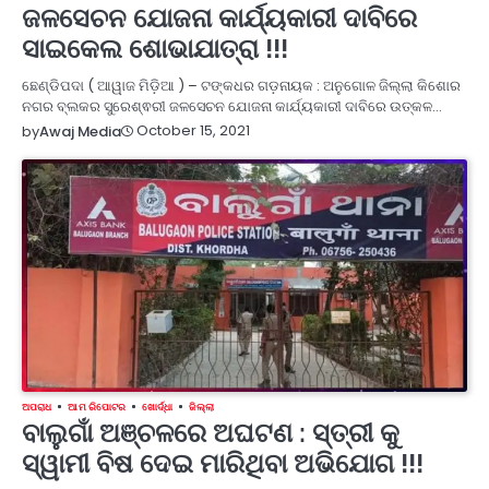
ଜଳସେଚନ ଯୋଜନା କାର୍ଯ୍ୟକାରୀ ଦାବିରେ
ସାଇକେଲ ଶୋଭାଯାତ୍ରା !!!
ଛେଣ୍ଡିପଦା ( ଆୱାଜ ମିଡ଼ିଆ ) – ଟଙ୍କଧର ଗଡ଼ନାୟକ : ଅନୁଗୋଳ ଜିଲ୍ଲା କିଶୋର
ନଗର ବ୍ଲକର ସୁରେଶ୍ଵରୀ ଜଳସେଚନ ଯୋଜନା କାର୍ଯ୍ୟକାରୀ ଦାବିରେ ଉତ୍କଳ…
October 15, 2021
by
Awaj Media
ଅପରାଧ
ଆମ ରିପୋଟର
ଖୋର୍ଦ୍ଧା
ଜିଲ୍ଲା
ବାଲୁଗାଁ ଅଞ୍ଚଳରେ ଅଘଟଣ : ସ୍ତ୍ରୀ କୁ
ସ୍ୱାମୀ ବିଷ ଦେଇ ମାରିଥିବା ଅଭିଯୋଗ !!!