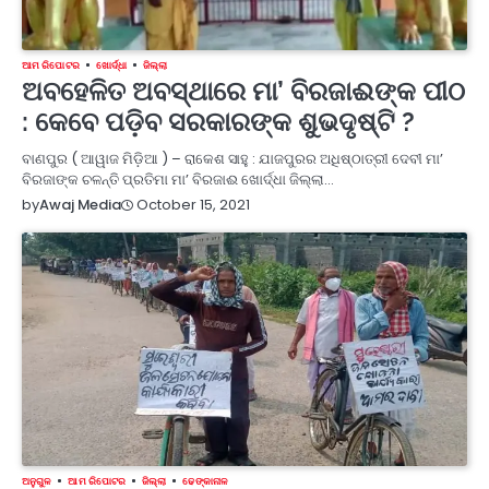
ଆମ ରିପୋଟର
ଖୋର୍ଦ୍ଧା
ଜିଲ୍ଲା
ଅବହେଳିତ ଅବସ୍ଥାରେ ମା’ ବିରଜାଈଙ୍କ ପୀଠ
: କେବେ ପଡ଼ିବ ସରକାରଙ୍କ ଶୁଭଦୃଷ୍ଟି ?
ବାଣପୁର ( ଆୱାଜ ମିଡ଼ିଆ ) – ରାକେଶ ସାହୁ : ଯାଜପୁରର ଅଧିଷ୍ଠାତ୍ରୀ ଦେବୀ ମା’
ବିରଜାଙ୍କ ଚଳନ୍ତି ପ୍ରତିମା ମା’ ବିରଜାଈ ଖୋର୍ଦ୍ଧା ଜିଲ୍ଲା…
October 15, 2021
by
Awaj Media
ଅନୁଗୁଳ
ଆମ ରିପୋଟର
ଜିଲ୍ଲା
ଢେଙ୍କାନାଳ