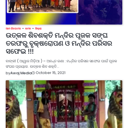
ଆମ ରିପୋଟର
କଟକ
ଜିଲ୍ଲା
ଉତ୍କଳ ଶିବଶକ୍ତି ମନ୍ଦିର ପୂଜକ ସଙ୍ଘ
ତରଫରୁ ବୃକ୍ଷରୋପଣ ଓ ମନ୍ଦିର ପରିସର
ସଫେଇ !!!
ବାଙ୍କୀ ( ଆୱାଜ ମିଡ଼ିଆ ) – ଅନନ୍ତ ରଣା : ମନ୍ଦିର ପରିସର ସଫେଇ ପାଇଁ ପୂଜକ
ସଂଘର ପ୍ରୟାସ . ଉତ୍କଳ ଶିବ ଶକ୍ତି…
October 15, 2021
by
Awaj Media