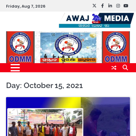
Skip
Friday, Aug 7, 2026
Twitter
Facebook
LinkedIn
Instagr
You
to
content
Day:
October 15, 2021