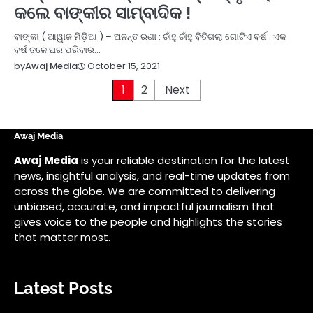
କଲେ ବାଙ୍କୀର ସାମ୍ବାଦିକ !
ବାଙ୍କୀ ( ଆୱାଜ ମିଡ଼ିଆ ) – ଅନନ୍ତ ରଣା : ଚାଁହୁ ଚାଁହୁ ବିତିଗଲା ଗୋଟିଏ ବର୍ଷ . ଏକ
ବର୍ଷ ତଳେ ଘର ପରିବାର…
October 15, 2021
by
Awaj Media
Posts
1
2
Next
pagination
Awaj Media
Awaj Media
is your reliable destination for the latest
news, insightful analysis, and real-time updates from
across the globe. We are committed to delivering
unbiased, accurate, and impactful journalism that
gives voice to the people and highlights the stories
that matter most.
Latest Posts