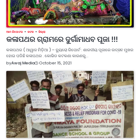
ଆମ ରିପୋଟର
କଟକ
ଜିଲ୍ଲା
କଳାପଥର ଗ୍ରାମରେ ଦୁର୍ଗାମାଧବ ପୂଜା !!!
କଳାପଥର ( ଆୱାଜ ମିଡ଼ିଆ ) – ବ୍ୟୁରୋ ରିପୋର୍ଟ : ଶାରଦୀୟ ପୂଜାରେ ଉତ୍ସବ ମୁଖର
ହୋଇ ପଡିଛି କଳାପଥର . କୋଭିଡ କଟକଣା କାରଣରୁ…
October 15, 2021
by
Awaj Media