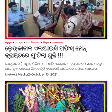
ଅନୁଗୁଳ
ଅପରାଧ
ଆମ ରିପୋଟର
ଜିଲ୍ଲା
ଢେଙ୍କାନାଳ
ଢ଼େଙ୍କାନାଳ ଏଲଆଇସି ଅଫିସ୍ ମେନ୍
ବ୍ରାଞ୍ଚରେ ଫୁଟିଲା ଗୁଳି !!!
ଢେଙ୍କାନାଳ ( ଆୱାଜ ମିଡ଼ିଆ ) – ରଞ୍ଜିତ ବେହେରା : ଢେଙ୍କାନାଳର ସଦର ମହକୁମା
ଠାରେ ଥିବା ରଥଗଡା ନିକଟବର୍ତ୍ତୀ ଏଲଆଇସି କାର୍ଯ୍ୟାଳୟ ପରିସର ମଧ୍ୟରେ…
October 15, 2021
by
Awaj Media