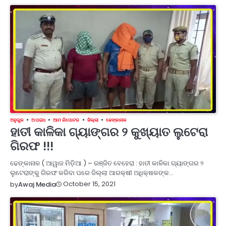
ଅନୁଗୁଳ
ଅପରାଧ
ଆମ ରିପୋଟର
ଜିଲ୍ଲା
ଢେଙ୍କାନାଳ
ହାତୀ କାଳିକା ଗ୍ୟାଙ୍ଗର ୨ କୁଖ୍ୟାତ ଲୁଟେରା
ଗିରଫ !!!
ଢେଙ୍କାନାଳ ( ଆୱାଜ ମିଡ଼ିଆ ) – ରଞ୍ଜିତ ବେହେରା : ହାତୀ କାଳିକା ଗ୍ୟାଙ୍ଗର ୨
ଲୁଟେରାଙ୍କୁ ଗିରଫ କରିବା ପରେ ଜିଲ୍ଲା ଆରକ୍ଷୀ ଅଧିକ୍ଷକଙ୍କ…
October 15, 2021
by
Awaj Media