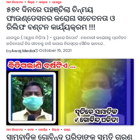
ଆମ ରିପୋଟର
ଜିଲ୍ଲା
ଭଦ୍ରକ
ଯାଜପୁର
୫୭୧ ଦିନରେ ପହଞ୍ଚିଲା ଚିନ୍ମୟ
ଫାଉଣ୍ଡେସନର କରୋନା ସଚେତନତା ଓ
ରିଲିଫ ବଣ୍ଟନ କାର୍ଯ୍ୟକ୍ରମ !!!
ଯାଜପୁର ( ଆୱାଜ ମିଡ଼ିଆ ) – ବ୍ୟୁରୋ ରିପୋର୍ଟ : ମହାମାରୀ କରୋନାକୁ ପ୍ରତିହତ
କରିବାପାଇଁ ନିଜ ଜୀବନକୁ ବାଜି ଲଗାଇ ନିରସ୍ତ୍ର ସୈନିକ ଭାବରେ…
October 15, 2021
by
Awaj Media
ଆମ ରିପୋଟର
କଟକ
ଖୋର୍ଦ୍ଧା
ଜିଲ୍ଲା
ରାଜ୍ୟ
ସାମ୍ବାଦିକ ଗୋବିନ୍ଦ ପରିଡାଙ୍କ ସ୍ମୃତି ଚାରଣ