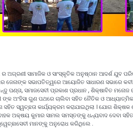
 ର ଅଗ୍ରଣୀ ସାମାଜିକ ଓ ସାଂସ୍କୃତିକ ଅନୁଷ୍ଠାନ ଆଦର୍ଶ ଯୁବ ପର
ାର ଜେନାଙ୍କ ସଭାପତିତ୍ୱରେ ଆୟୋଜିତ ସାଧାରଣ ସଭାରେ କବୀ ମୋ
ନ୍ଦୁ ପଣ୍ତା, ସମାଜସେବୀ ପ୍ରକାଶ ପ୍ରଧାନ , ଶିକ୍ଷାବିତ ମନୋଜ
ଙ୍କ ଅଂହିସା ଗୁଣ ପଥରେ ଚାଲିବା ସହିତ ନୈତିକ ଓ ଆଧ୍ୟାତ୍ମିକ
ପଣ ସହିତ ସ୍ୱଚ୍ଛତା କାର୍ଯ୍ୟକ୍ରମ କରାଯାଇଥିଲା । ଯୋଗ ଶିକ୍ଷ
ାହକ ଅକ୍ଷୟ କୁମାର ସାମଲ ସମସ୍ତଙ୍କୁ ଧନ୍ୟବାଦ ଦେବା ସହିତ ଆ
୍ୱେଚ୍ଛାସେବୀ ମାନଙ୍କୁ ଅନୁରୋଧ କରିଥିଲେ .