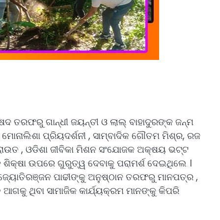
ିଷଦ ତରଫରୁ ଗାନ୍ଧୀ ଜୟନ୍ତୀ ଓ ଲାଲ୍ ବାହାଦୁରଙ୍କ ଜନ୍ମ
ନାଲିଶା ପ୍ରିୟଦର୍ଶନୀ , ସାମ୍ବାଦିକ ଗୌତମ ମିଶ୍ର, ରଜ
 ରାଉତ , ଓଡିଶା ଜୀବିକା ମିଶନ ସଂଯୋଜକ ଅକ୍ଷୟ ଭଟ୍ଟ
 ଶିକ୍ଷା ଉପରେ ଗୁରୁତ୍ୱ ଦେବାକୁ ପରାମର୍ଶ ଦେଇଥିଲେ ।
କ ଜ୍ୟୋତିରଞ୍ଜନ ପାଢୀଙ୍କୁ ଅନୁଷ୍ଠାନ ତରଫରୁ ମାନପତ୍ର ,
ଗକୁ ଥିବା ସାମାଜିକ କାର୍ଯ୍ୟକ୍ରମ ମାନଙ୍କୁ କିପରି