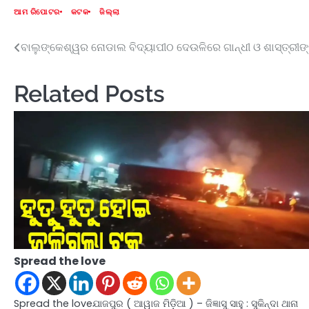
ଆମ ରିପୋଟର
କଟକ
ଜିଲ୍ଲା
ବାଲୁଙ୍କେଶ୍ୱର ନୋଡାଲ ବିଦ୍ୟାପୀଠ ଦେଉଳିରେ ଗାନ୍ଧୀ ଓ ଶାସ୍ତ୍ରୀଙ୍
Post
navigation
Related Posts
Spread the love
Spread the loveଯାଜପୁର ( ଆୱାଜ ମିଡ଼ିଆ ) – ଜିଜ୍ଞାସୁ ସାହୁ : ସୁକିନ୍ଦା ଥାନା