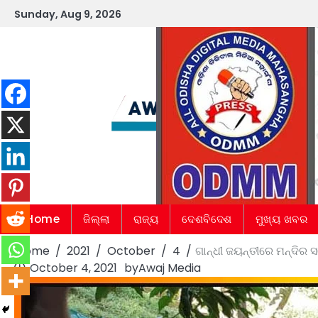
Skip
Sunday, Aug 9, 2026
to
content
Home
ଜିଲ୍ଲା
ରାଜ୍ୟ
ଦେଶବିଦେଶ
ମୁଖ୍ୟ ଖବର
Home
2021
October
4
ଗାନ୍ଧୀ ଜୟନ୍ତୀରେ ମନ୍ଦିର ସ
October 4, 2021
by
Awaj Media