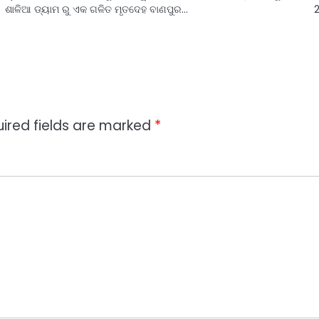
ଶାଳିଆ ଡ୍ୟାମ ରୁ ଏକ ଗଳିତ ମୃତଦେହ ବାଣପୁର…
2
ired fields are marked
*