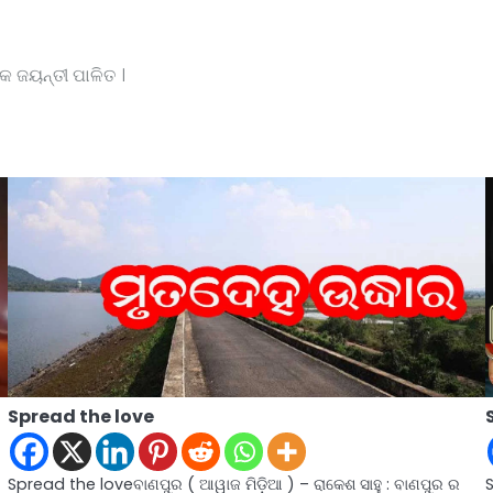
କ ଜୟନ୍ତୀ ପାଳିତ ।
Spread the love
Spread the loveବାଣପୁର ( ଆୱାଜ ମିଡ଼ିଆ ) – ରାକେଶ ସାହୁ : ବାଣପୁର ର