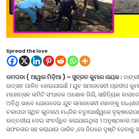
Spread the love
ଡମପଡା ( ଆୱାଜ ମିଡ଼ିଆ ) – ସୁବ୍ରତ କୁମାର ନାୟକ :
ବାଙ୍କୀ
ଉତ୍ସବ ପାଳିତ ହୋଇଯାଇଛି । ଯୁବ ସମାଜସେବୀ ପ୍ରଦୀପ କୁମ
ମହୋତ୍ସବ କମିଟି ସଂପାଦକ ଅଶୋକ ଗିରି, ସାହିତ୍ୟିକ ଲଲାତେ
ଅତିଥି ଭାବେ ଯୋଗଦେଇ ଯୁବ ସମାଜସେବୀ ମାନଙ୍କୁ ଗାନ୍ଧୀଜୀ 
ଚକାପଦା ସ୍ଥିତ ଭୁତନାଥ ମନ୍ଦିର ଚତୁଃପାର୍ଶ୍ୱରେ ବୃକ୍ଷରୋ
ଉତ୍ତରୀୟ ଦେଇ ସଂବର୍ଦ୍ଧିତ କରାଯାଇଥିଲା । ଅନୁଷ୍ଠାନର ଆବ
ସଫଳତାର ସହ କରାଯାଇ ପାରିବ ,ସେ ଦିଗରେ ଦୃଷ୍ଟି ଦେବାକୁ ସ