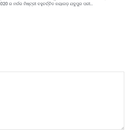
020 ର ମର୍ଡର ମିଷ୍ଟ୍ରୀ ବହୁଚର୍ଚ୍ଚିତ ନୟାଗଡ଼ ଯଦୁପୁର ପରୀ…