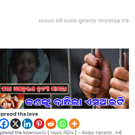
ବେକରେ ରଶି ଲଗାଇ ଯୁବକଙ୍କ ଆତ୍ମହତ୍ୟା !!!
Spread the love
Spread the loveନୟାଗଡ ( ଆୱାଜ ମିଡ଼ିଆ ) – କିଶୋର ମହାପାତ୍ର : ବର୍ଷ