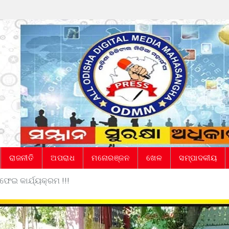
ରାଜନୀତି
ଅପରାଧ
ମନୋରଞ୍ଜନ
ଖେଳ
ସମ୍ପାଦକୀୟ
ଫେଇ କାର୍ଯ୍ୟକ୍ରମ !!!