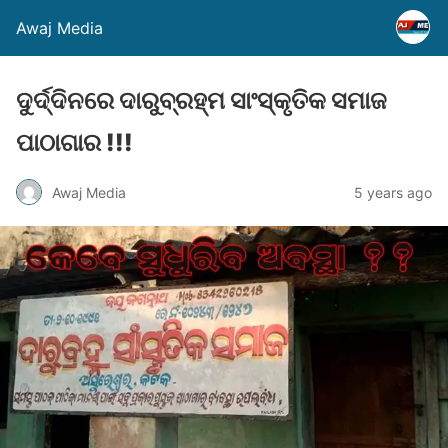
Awaj Media
ଦୁର୍ଦ୍ଦିନରେ ଦାରୁବ୍ରହ୍ମ ସାଂସ୍କୃତିକ ସମାଜ
ପାଠାଗାର !!!
Awaj Media
5 years ago