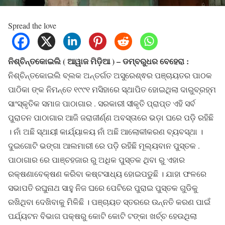
Spread the love
ନିଶ୍ଚିନ୍ତକୋଇଲି ( ଆୱାଜ ମିଡ଼ିଆ ) – ଡମ୍ବରୁଧର ବେହେରା :
ନିଶ୍ଚିନ୍ତକୋଇଲି ବ୍ଲକ ଅନ୍ତର୍ଗତ ଅସୁରେଶ୍ଵର ପଞ୍ଚାୟତର ପାଠକ
ପାଠିକା ଙ୍କ ନିମନ୍ତେ ୧୯୯୧ ମସିହାରେ ସ୍ଥାପିତ ହୋଇଥିଲା ଦାରୁବ୍ରହ୍ମ
ସାଂସ୍କୃତିକ ସମାଜ ପାଠାଗାର . ସରକାରୀ ସୀକୃତି ପ୍ରାପ୍ତ ଏହି ସର୍ବ
ପୁରାତନ ପାଠାଗାର ଆଜି ଜରାଜୀର୍ଣ୍ଣ ଅବସ୍ତାରେ ଭଡ଼ା ଘରେ ପଡ଼ି ରହିଛି
। ନାଁ ଅଛି ସ୍ଥାୟୀ କାର୍ଯ୍ୟାଳୟ ନାଁ ଅଛି ଆଲୋକୀକରଣ ବ୍ୟବସ୍ଥା ।
ଦୁଇଗୋଟି ଭଙ୍ଗା ଆଲମାରୀ ରେ ପଡ଼ି ରହିଛି ମୂଲ୍ୟବାନ ପୁସ୍ତକ .
ପାଠାଗାର ରେ ପାଞ୍ଚହଜାର ରୁ ଅଧିକ ପୁସ୍ତକ ଥିବା ରୁ ଏହାର
ରକ୍ଷଣାବେକ୍ଷଣ କରିବା କଷ୍ଟସାଧ୍ୟ ହୋଇପଡୁଛି । ଯାହା ଫଳରେ
ସଭାପତି ରଘୁନାଥ ସାହୁ ନିଜ ଘରେ ପେଟିରେ ପୁରାଇ ପୁସ୍ତକ ଗୁଡିକୁ
ରଖିଥିବା ଦେଖିବାକୁ ମିଳିଛି । ପଞ୍ଚାୟତ ସ୍ତରରେ ଉନ୍ନତି କରଣ ପାଇଁ
ପର୍ଯ୍ୟଟନ ବିଭାଗ ପକ୍ଷରୁ କୋଟି କୋଟି ଟଙ୍କା ଖର୍ଚ୍ଚ ହେଉଥିଲା