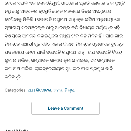
ବେଳେ ଏଭଳି ଏକ ଲୋକାଭିମୁଖୀ ପାଠାଗାର ପ୍ରତି ସରକାର ଙ୍କ ଦୃଷ୍ଟି
ନଥିବାରୁ ଅଞ୍ଚଳର ବୃଦ୍ଧିଜିବୀଙ୍କ ମହଲରେ ତିବ୍ର ଅସନ୍ତୋଷ
ଦେଖିବାକୁ ମିଳିଛି । ସଭାପତି ରଘୁନାଥ ସାହୁ ଙ୍କ କହିବା ଅନୁଯାୟୀ ସେ
ସ୍ଥାନୀୟ ସରପଞ୍ଚଙ୍କ ଠାରୁ ଆରମ୍ଭ କରି ବିଧାୟକ ପର୍ଯ୍ୟନ୍ତ ଏହି
ବିଷୟରେ ଅବଗତ କରାଇଥିଲେ ମଧ୍ୟ ଫଳ କିଛି ମିଳିନାହିଁ । ପାଠାଗାର
ନିମନ୍ତେ ସ୍ଥାୟୀ ଗୃହ ସହିତ ଏହାର ବିକାଶ ନିମନ୍ତେ ପ୍ରଶାସନ ତୁରନ୍ତ
ପଦକ୍ଷେପ ନେବା ପାଇଁ ସଭାପତି ରଘୁନାଥ ସାହୁ , ଉପ ସଭାପତି ବିଜୟ
କୁମାର ମଲିକ, ସମ୍ପାଦକ ସରୋଜ କୁମାର ମଲ୍ଲ, ସହ ସମ୍ପାଦକ
ରମାନାଥ ମଲିକ, ଲାଇବ୍ରେରୀୟାନ ସୁଧାକର ଦାଶ ପ୍ରମୁଖ ଦାବି
କରିଛନ୍ତି .
Categories:
ଆମ ରିପୋଟର
,
କଟକ
,
ଜିଲ୍ଲା
Leave a Comment
Awaj Media