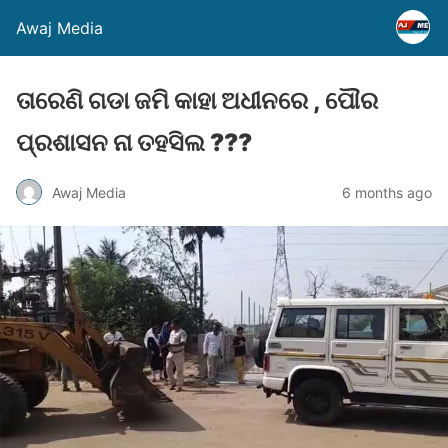
Awaj Media
ତାରେଣି ଗଡା ଜମି କାହା ଅଧୀନରେ , ପୌର
ପ୍ରଶାସନ ନା ତହସିଲ ???
Awaj Media
6 months ago