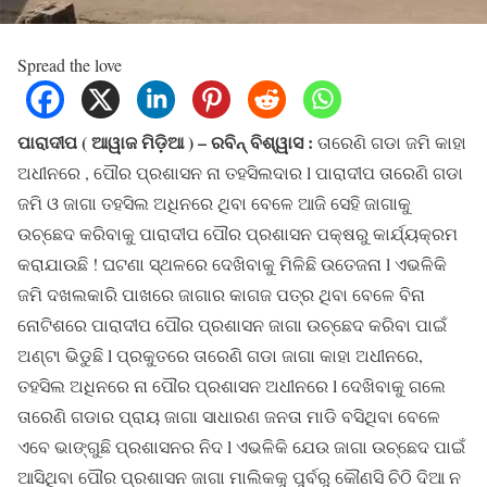
Spread the love
ପାରାଦୀପ ( ଆୱାଜ ମିଡ଼ିଆ ) – ରବିନ୍ ବିଶ୍ୱାସ :
ତାରେଣି ଗଡା ଜମି କାହା
ଅଧୀନରେ , ପୌର ପ୍ରଶାସନ ନା ତହସିଲଦାର l ପାରାଦୀପ ତାରେଣି ଗଡା
ଜମି ଓ ଜାଗା ତହସିଲ ଅଧିନରେ ଥିବା ବେଳେ ଆଜି ସେହି ଜାଗାକୁ
ଉଚ୍ଛେଦ କରିବାକୁ ପାରାଦୀପ ପୌର ପ୍ରଶାସନ ପକ୍ଷରୁ କାର୍ଯ୍ୟକ୍ରମ
କରାଯାଉଛି ! ଘଟଣା ସ୍ଥଳରେ ଦେଖିବାକୁ ମିଳିଛି ଉତେଜନା l ଏଭଳିକି
ଜମି ଦଖଲକାରି ପାଖରେ ଜାଗାର କାଗଜ ପତ୍ର ଥିବା ବେଳେ ବିନା
ନୋଟିଶରେ ପାରାଦୀପ ପୌର ପ୍ରଶାସନ ଜାଗା ଉଚ୍ଛେଦ କରିବା ପାଇଁ
ଅଣ୍ଟା ଭିଡୁଛି l ପ୍ରକୁତରେ ତାରେଣି ଗଡା ଜାଗା କାହା ଅଧୀନରେ,
ତହସିଲ ଅଧିନରେ ନା ପୌର ପ୍ରଶାସନ ଅଧୀନରେ l ଦେଖିବାକୁ ଗଲେ
ତାରେଣି ଗଡାର ପ୍ରାୟ ଜାଗା ସାଧାରଣ ଜନତା ମାଡି ବସିଥିବା ବେଳେ
ଏବେ ଭାଙ୍ଗୁଛି ପ୍ରଶାସନର ନିଦ l ଏଭଳିକି ଯେଉ ଜାଗା ଉଚ୍ଛେଦ ପାଇଁ
ଆସିଥିବା ପୌର ପ୍ରଶାସନ ଜାଗା ମାଲିକକୁ ପୁର୍ବରୁ କୌଣସି ଚିଠି ଦିଆ ନ