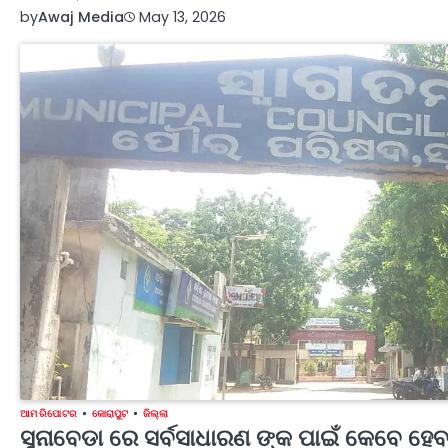
by
Awaj Media
May 13, 2026
ଆମ ରିପୋଟର
କୋରାପୁଟ
ଜିଲ୍ଲା
ସୁନାବେଡା ରେ ସର୍ବସାଧାରଣ ଙ୍କ ପାଇଁ କେବେ ହେ