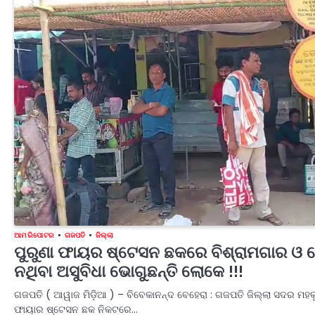
ଆମ ରିପୋଟର
ଗଜପତି
ଜିଲ୍ଲା
ପୁରୁଣା ଫାୟର ଷ୍ଟେସନ ଛକରେ ବିଶ୍ରାମଗାର ଓ ଶୌ
ନଥିବା ଅସୁବିଧା ଭୋଗୁଛନ୍ତି ଲୋକେ !!!
ଗଜପତି ( ଆୱାଜ ମିଡ଼ିଆ ) – ବିବେକାନନ୍ଦ ବେହେରା : ଗଜପତି ଜିଲ୍ଲା ସଦର ମହକୁମ
ଫାୟାର ଷ୍ଟେସନ ଛକ ନିକଟରେ…