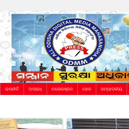
ରାଜନୀତି
ଅପରାଧ
ମନୋରଞ୍ଜନ
ଖେଳ
ସମ୍ପାଦକୀୟ