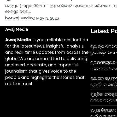
କୋରାପୁଟ ( ଆୱାଜ ମିଡ଼ିଆ ) – ବ୍ୟୁରୋ ରିପୋର୍ଟ : ସୁନାବେଡା ରେ ସର୍ବସାଧାରଣ 
କୋରାପୁଟ ଜିଲ୍ଲା…
by
Awaj Media
May 13, 2026
Awaj Media
Latest P
Awaj Media
is your reliable destination
for the latest news, insightful analysis,
ବ୍ୟାଙ୍କ ପରିସରର
and real-time updates from across the
ଦୁଇଘଣ୍ଟା ଭିତରେ
globe. We are committed to delivering
ଗ୍ରାମପଞ୍ଚାୟତ 
unbiased, accurate, and impactful
ଅବସରକାଳୀନ ସମ୍ବ
journalism that gives voice to the
people and highlights the stories that
ନୟାଗଡ ସ୍ୱୟଂ
matter most.
ଷ୍ଟାର୍ଟଅପ କାର୍ଯ
ମୃତ୍ତିକା ସଂରକ୍
ଗଜପତି ଗସ୍ତ !!!
ବନ୍ୟା ବିତ୍ପାତ 
ପାଇଁ ଦାବୀ କଲେ