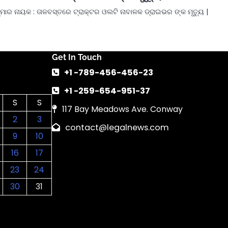
ୁମାର ନାୟକ : ତାଳବସ୍ତରେ ଟ୍ରାକ୍ଟର ଓଲଟି ନାବାଳକ ଡ୍ରାଇଭର ଙ୍କ ମୃତ୍ୟୁ |
Get In Touch
+1 -789-456-456-23
+1 -259-654-951-37
S
S
117 Bay Meadows Ave. Conway
2
3
contact@legalnews.com
9
10
16
17
23
24
30
31