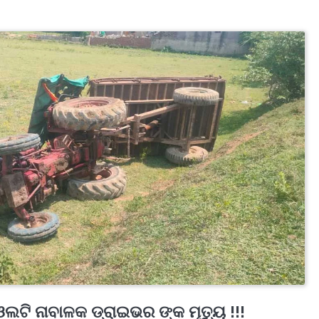
ଲଟି ନାବାଳକ ଡ୍ରାଇଭର ଙ୍କ ମୃତ୍ୟୁ !!!