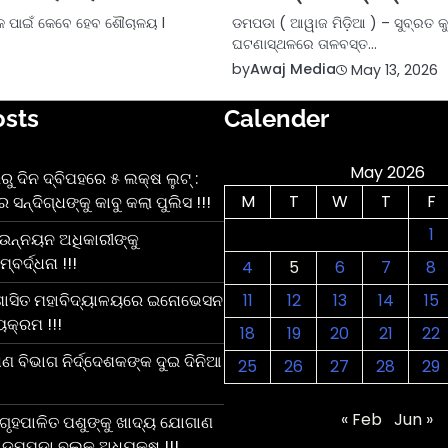
ଙ୍କ ପାଇଁ କେବେ ହେବ ଶୌଚାଳୟ l
ଡମପଡା ( ଆୱାଜ ମିଡ଼ିଆ ) – ସୁବ୍ରତ କ
ଘଟଣାସ୍ଥଳରେ ତାଳବସ୍ତ…
by
Awaj Media
May 13, 2026
osts
Calender
May 2026
ୁ ଦିନ ଦ୍ବିପହରେ ୫ ଲକ୍ଷ ଲୁଟ୍ :
M
T
W
T
F
 ସନ୍ଦିଗ୍ଧଙ୍କୁ କାବୁ କଲା ପୁଲିସ !!!
1
ଉନ୍ନୟନ ଅଧିକାରୀଙ୍କୁ
ର୍ଦ୍ଧନା !!!
4
5
6
7
8
ଶାସିତ ମହାବିଦ୍ୟାଳୟରେ ଇନୋଭେସନ
11
12
13
14
15
୍ୟକ୍ରମ !!!
18
19
20
21
22
ଷଣ ବିଭାଗ ନିର୍ଦ୍ଦେଶକଙ୍କ ଦୁଇ ଦିନିଆ
25
26
27
28
29
« Feb
Jun »
: ଗୃହପାଳିତ ପଶୁଙ୍କୁ ଖାଦ୍ୟ ଯୋଗାଣ
 ଡମପଡା ବ୍ଲକ ଅଧ୍ୟକ୍ଷ !!!