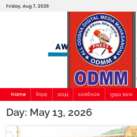
Skip
Friday, Aug 7, 2026
to
content
Home
ଜିଲ୍ଲା
ରାଜ୍ୟ
ଦେଶବିଦେଶ
ମୁଖ୍ୟ ଖବର
Day:
May 13, 2026