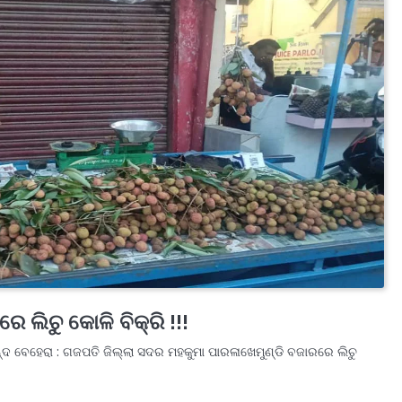
େ ଲିଚୁ କୋଳି ବିକ୍ରି !!!
୍ଦ ବେହେରା : ଗଜପତି ଜିଲ୍ଲା ସଦର ମହକୁମା ପାରଳାଖେମୁଣ୍ଡି ବଜାରରେ ଲିଚୁ