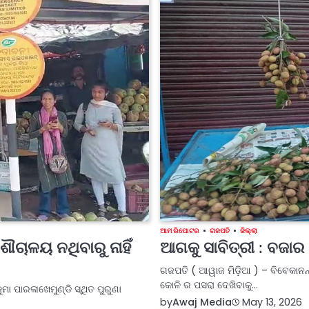
ଆମ ରିପୋଟର
ଗଜପତି
ଜିଲ୍ଲା
ଚାଳୟ ନଥିବାରୁ ନାହିଁ
ଆଗକୁ ସାବିତ୍ରୀ : ବଜାର ର
ଗଜପତି ( ଆୱାଜ ମିଡ଼ିଆ ) – ବିବେକାନନ
କୋଳି ର ପସରା ଦେଖିବାକୁ…
ା ପାରଳାଖେମୁଣ୍ଡି ସ୍ଥିତ ପୁରୁଣା
by
Awaj Media
May 13, 2026