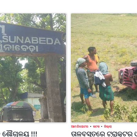
ଆମ ରିପୋଟର
କଟକ
ଜିଲ୍ଲା
ବ ଶୌଚାଳୟ !!!
ତାଳବସ୍ତରେ ଟ୍ରାକ୍ଟର ଓ