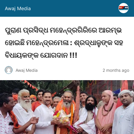
Awaj Media
ପୁରାଣ ପ୍ରସିଦ୍ଧ ମହେନ୍ଦ୍ରଗିରିରେ ଆରମ୍ଭ
ହୋଇଛି ମହେନ୍ଦ୍ରମେଳା : ଶ୍ରଦ୍ଧାଳୁଙ୍କ ସହ
ବିଧାୟକଙ୍କ ଯୋଗଦାନ !!!
Awaj Media
2 months ago