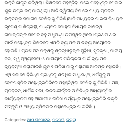
ଭକ୍ତି ଜାଗୃତ କରିଥିଲା। ଶିଖରରେ ପହଞ୍ଚିବା ପରେ ମହେନ୍ଦ୍ର ମେଳାର
ଶୁଭାରମ୍ଭ କରାଯାଇଥିଲା। ଆଜି ଦ୍ୱିତୀୟ ଦିନ ରେ ମଧ୍ୟ ପ୍ରବଳ
ଭକ୍ତଙ୍କ ସମାଗମ ଦେଖିବାକୁ ମିଳିଛି।ଆଜି ମାନ୍ୟବର ପାରଳା ବିଧାୟକ
ରୂପେଶ୍ ପାଣିଗ୍ରାହୀ, ମାନ୍ୟବର ମୋହନା ବିଧାୟକ ଦାଶରଥି
ଗମାଙ୍ଗଙ୍କ ସମେତ ବହୁ ସାଧୁସନ୍ଥ ଉପସ୍ଥିତ ଥିଲେ।ପ୍ରଥମ ଥର
ପାଇଁ ମହେନ୍ଦ୍ର ଶିଖରରେ ଏପରି ବ୍ୟାପକ ଓ ଭବ୍ୟ ଆୟୋଜନ
ହୋଇଛି । ପ୍ରଶାସନ ପକ୍ଷରୁ ଶ୍ରଦ୍ଧାଳୁଙ୍କ ସୁବିଧା, ସୁରକ୍ଷା, ପାନୀୟ
ଜଳ, ସ୍ୱାସ୍ଥ୍ୟସେବା ଓ ଯାତାୟାତ ପରିଚାଳନା ପାଇଁ ବ୍ୟାପକ
ବ୍ୟବସ୍ଥା କରାଯାଇଛି।ଜୁନ ୨ ତାରିଖ ଠାରୁ ମହାଯଜ୍ଞ ଆରମ୍ଭ ହୋଇଛି।
ଏଥି ସକାଶେ ବିଭିନ୍ନ ପ୍ରାନ୍ତରୁ ଶତାଧିକ ସାଧୁ-ସନ୍ଥ, ଧର୍ମଗୁରୁ ଓ
ବେଦପଣ୍ଡିତ ମହେନ୍ଦ୍ରଗିରିରେ ପହଞ୍ଚିଥିବା ଦେଖିବାକୁ ମିଳିଛି । ଯଜ୍ଞ,
ପ୍ରବଚନ, ଧାର୍ମିକ ସଭା, ଭଜନ-କୀର୍ତ୍ତନ ଓ ବିଭିନ୍ନ ଆଧ୍ୟାତ୍ମିକ
କାର୍ଯ୍ୟକ୍ରମ ସହ ଆଗାମୀ ୯ ତାରିଖ ପର୍ଯ୍ୟନ୍ତ ମହେନ୍ଦ୍ରଗିରି ଭକ୍ତି,
ସଂସ୍କୃତି ଓ ଆଧ୍ୟାତ୍ମିକତାର ମହାକେନ୍ଦ୍ର ପାଲଟିଛି ।
Categories:
ଆମ ରିପୋଟର
,
ଗଜପତି
,
ଜିଲ୍ଲା