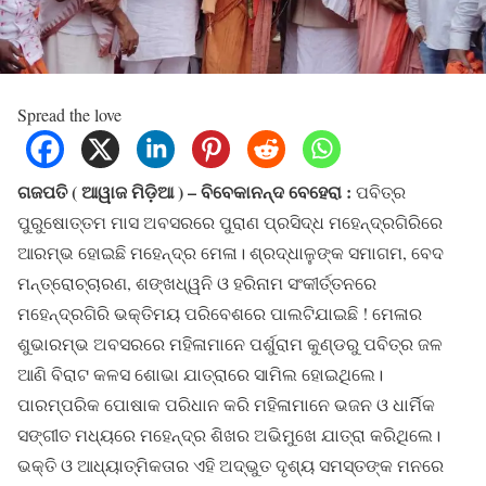
Spread the love
ଗଜପତି ( ଆୱାଜ ମିଡ଼ିଆ ) – ବିବେକାନନ୍ଦ ବେହେରା :
ପବିତ୍ର
ପୁରୁଷୋତ୍ତମ ମାସ ଅବସରରେ ପୁରାଣ ପ୍ରସିଦ୍ଧ ମହେନ୍ଦ୍ରଗିରିରେ
ଆରମ୍ଭ ହୋଇଛି ମହେନ୍ଦ୍ର ମେଳା। ଶ୍ରଦ୍ଧାଳୁଙ୍କ ସମାଗମ, ବେଦ
ମନ୍ତ୍ରୋଚ୍ଚାରଣ, ଶଙ୍ଖଧ୍ୱନି ଓ ହରିନାମ ସଂକୀର୍ତ୍ତନରେ
ମହେନ୍ଦ୍ରଗିରି ଭକ୍ତିମୟ ପରିବେଶରେ ପାଲଟିଯାଇଛି ! ମେଳାର
ଶୁଭାରମ୍ଭ ଅବସରରେ ମହିଳାମାନେ ପର୍ଶୁରାମ କୁଣ୍ଡରୁ ପବିତ୍ର ଜଳ
ଆଣି ବିରାଟ କଳସ ଶୋଭା ଯାତ୍ରାରେ ସାମିଲ ହୋଇଥିଲେ।
ପାରମ୍ପରିକ ପୋଷାକ ପରିଧାନ କରି ମହିଳାମାନେ ଭଜନ ଓ ଧାର୍ମିକ
ସଙ୍ଗୀତ ମଧ୍ୟରେ ମହେନ୍ଦ୍ର ଶିଖର ଅଭିମୁଖେ ଯାତ୍ରା କରିଥିଲେ।
ଭକ୍ତି ଓ ଆଧ୍ୟାତ୍ମିକତାର ଏହି ଅଦ୍ଭୁତ ଦୃଶ୍ୟ ସମସ୍ତଙ୍କ ମନରେ