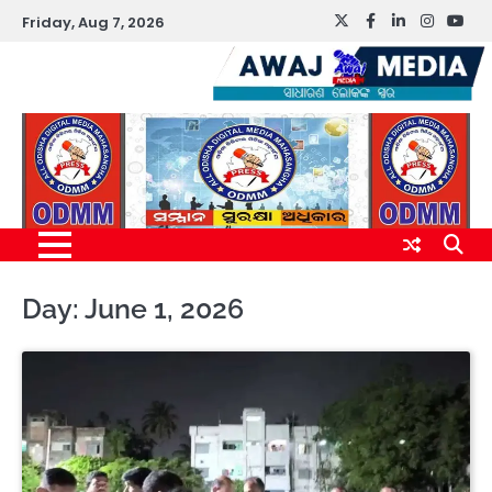
Skip
Friday, Aug 7, 2026
Twitter
Facebook
LinkedIn
Instagr
You
to
content
Day:
June 1, 2026