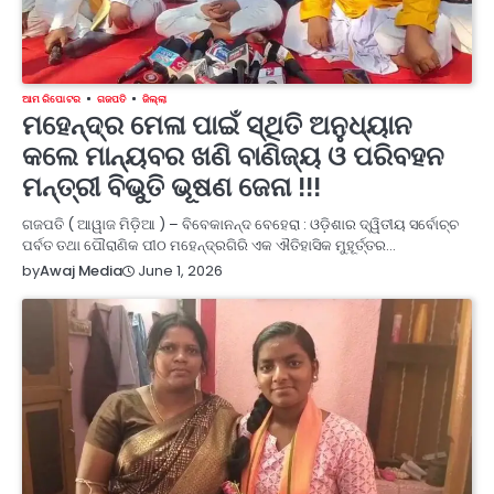
ଆମ ରିପୋଟର
ଗଜପତି
ଜିଲ୍ଲା
ମହେନ୍ଦ୍ର ମେଳା ପାଇଁ ସ୍ଥିତି ଅନୁଧ୍ୟାନ
କଲେ ମାନ୍ୟବର ଖଣି ବାଣିଜ୍ୟ ଓ ପରିବହନ
ମନ୍ତ୍ରୀ ବିଭୁତି ଭୂଷଣ ଜେନା !!!
ଗଜପତି ( ଆୱାଜ ମିଡ଼ିଆ ) – ବିବେକାନନ୍ଦ ବେହେରା : ଓଡ଼ିଶାର ଦ୍ୱିତୀୟ ସର୍ବୋଚ୍ଚ
ପର୍ବତ ତଥା ପୌରାଣିକ ପୀଠ ମହେନ୍ଦ୍ରଗିରି ଏକ ଐତିହାସିକ ମୁହୂର୍ତ୍ତର…
June 1, 2026
by
Awaj Media