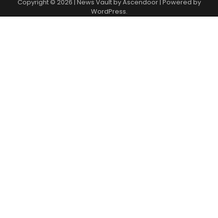
Copyright © 2026 | News Vault by
Ascendoor
| Powered by
WordPress
.