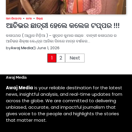
ଆମ ରିପୋଟର
କଟକ
ଜିଲ୍ଲା
ଆଚିଭର ଛାତ୍ରୀ ହେଲେ କଲେଜ ଟପ୍ପର !!!
କଳାପଥର ( ଆୱାଜ ମିଡ଼ିଆ ) – ସୁବ୍ରତ କୁମାର ନାୟକ : ବାଙ୍କୀ କଳାପଥର ର
ଆଚିଭର ଶିକ୍ଷା କେନ୍ଦ୍ର ଆଜିକା ଦିନରେ ମାତ୍ର ବର୍ଷକର…
June 1, 2026
by
Awaj Media
Posts
1
2
Next
pagination
Awaj Media
Awaj Media
is your reliable destination for the latest
news, insightful analysis, and real-time updates from
across the globe. We are committed to delivering
unbiased, accurate, and impactful journalism that
gives voice to the people and highlights the stories
that matter most.