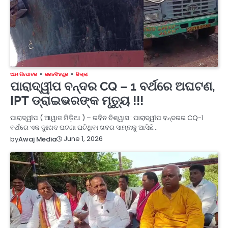
ଆମ ରିପୋଟର
ଜଗତସିଂହପୁର
ଜିଲ୍ଲା
ପାରାଦ୍ୱୀପ ବନ୍ଦର CQ – 1 ବର୍ଥରେ ଅଘଟଣ,
IPT ଡ୍ରାଇଭରଙ୍କ ମୃତ୍ୟୁ !!!
ପାରାଦ୍ୱୀପ ( ଆୱାଜ ମିଡ଼ିଆ ) – ରବିନ ବିଶ୍ୱାସ : ପାରାଦ୍ୱୀପ ବନ୍ଦରର CQ-1
ବର୍ଥରେ ଏକ ଦୁଃଖଦ ଘଟଣା ଘଟିଥିବା ଖବର ସାମ୍ନାକୁ ଆସିଛି…
June 1, 2026
by
Awaj Media