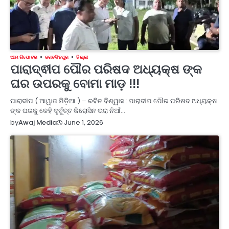
ଆମ ରିପୋଟର
ଜଗତସିଂହପୁର
ଜିଲ୍ଲା
ପାରାଦ୍ଵୀପ ପୌର ପରିଷଦ ଅଧ୍ୟକ୍ଷ ଙ୍କ
ଘର ଉପରକୁ ବୋମା ମାଡ଼ !!!
ପାରାଦୀପ ( ଆୱାଜ ମିଡ଼ିଆ ) – ରବିନ ବିଶ୍ୱାସ : ପାରାଦୀପ ପୌର ପରିଷଦ ଅଧ୍ୟକ୍ଷ
ଙ୍କ ଘରକୁ କେହି ଦୃର୍ବୁତ୍ତ କିରୋସିନ ଭରା ନିଆଁ…
June 1, 2026
by
Awaj Media