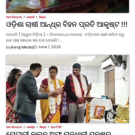
ଆମ ରିପୋଟର
ଗଜପତି
ଜିଲ୍ଲା
ଓଡ଼ିଶା ଚାଷୀ ଆନ୍ଧ୍ର ବିହନ ପ୍ରତି ଆକୃଷ୍ଟ !!!
ଗଜପତି ( ଆୱାଜ ମିଡ଼ିଆ ) – ବିବେକାନନ୍ଦ ବେହେରା : ବର୍ତ୍ତମାନ ଚାଷୀ ଖରିଫ ଋତୁ
ଧାନ ଚାଷ ସକାଶେ ସଜ ବାଜ ହେଲାଣି !…
June 1, 2026
by
Awaj Media
ଆମ ରିପୋଟର
ଖୋର୍ଦ୍ଧା
ଜିଲ୍ଲା
ସ୍ମାର୍ଟ ସିଟି
ରୋଟାରୀ କ୍ଲବ ଅଫ ରାଜଧାନୀ ପକ୍ଷରୁ