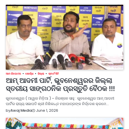
ଆମ ରିପୋଟର
ଖୋର୍ଦ୍ଧା
ଜିଲ୍ଲା
ସ୍ମାର୍ଟ ସିଟି
ଆମ୍ ଆଦମୀ ପାର୍ଟି, ଭୁବନେଶ୍ୱରର ଜିଲ୍ଲା
ସ୍ତରୀୟ ସାଙ୍ଗଠନିକ ପ୍ରସ୍ତୁତି ବୈଠକ !!!
ଭୁବନେଶ୍ୱର ( ଆୱାଜ ମିଡ଼ିଆ ) – ନିରଞ୍ଜନ ସାହୁ : ଭୁବନେଶ୍ୱର ଆମ୍ ଆଦମୀ
ପାର୍ଟିର ରାଜ୍ୟ ସଭାପତି ଶ୍ରୀ ନିଶିକାନ୍ତ ମହାପାତ୍ରଙ୍କ ନିର୍ଦ୍ଦେଶ କ୍ରମେ…
June 1, 2026
by
Awaj Media