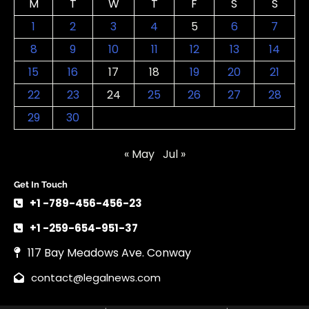
M
T
W
T
F
S
S
1
2
3
4
5
6
7
8
9
10
11
12
13
14
15
16
17
18
19
20
21
22
23
24
25
26
27
28
29
30
« May
Jul »
Get In Touch
+1 -789-456-456-23
+1 -259-654-951-37
117 Bay Meadows Ave. Conway
contact@legalnews.com