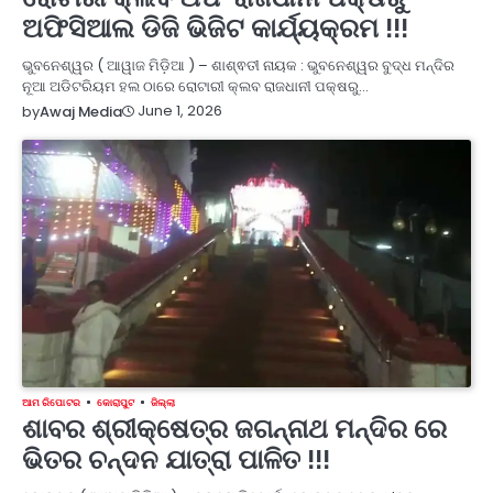
ଅଫିସିଆଲ ଡିଜି ଭିଜିଟ କାର୍ଯ୍ୟକ୍ରମ !!!
ଭୁବନେଶ୍ୱର ( ଆୱାଜ ମିଡ଼ିଆ ) – ଶାଶ୍ଵତୀ ନାୟକ : ଭୁବନେଶ୍ୱର ବୁଦ୍ଧ ମନ୍ଦିର
ନୂଆ ଅଡିଟରିୟମ ହଲ ଠାରେ ରୋଟାରୀ କ୍ଲବ ରାଜଧାନୀ ପକ୍ଷରୁ…
June 1, 2026
by
Awaj Media
ଆମ ରିପୋଟର
କୋରାପୁଟ
ଜିଲ୍ଲା
ଶାବର ଶ୍ରୀକ୍ଷେତ୍ର ଜଗନ୍ନାଥ ମନ୍ଦିର ରେ
ଭିତର ଚନ୍ଦନ ଯାତ୍ରା ପାଳିତ !!!