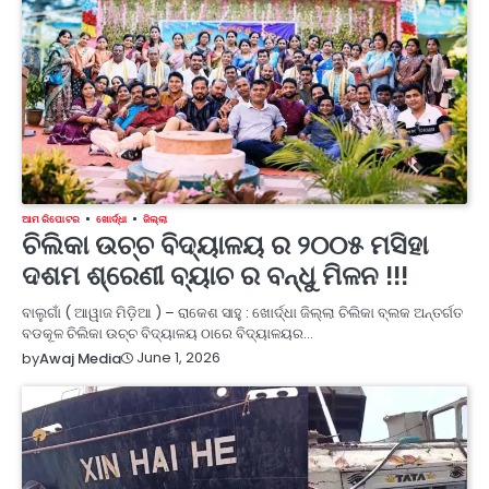
ଆମ ରିପୋଟର
ଖୋର୍ଦ୍ଧା
ଜିଲ୍ଲା
ଚିଲିକା ଉଚ୍ଚ ବିଦ୍ୟାଳୟ ର ୨୦୦୫ ମସିହା
ଦଶମ ଶ୍ରେଣୀ ବ୍ୟାଚ ର ବନ୍ଧୁ ମିଳନ !!!
ବାଲୁଗାଁ ( ଆୱାଜ ମିଡ଼ିଆ ) – ରାକେଶ ସାହୁ : ଖୋର୍ଦ୍ଧା ଜିଲ୍ଲା ଚିଲିକା ବ୍ଲକ ଅନ୍ତର୍ଗତ
ବଡକୂଳ ଚିଲିକା ଉଚ୍ଚ ବିଦ୍ୟାଳୟ ଠାରେ ବିଦ୍ୟାଳୟର…
June 1, 2026
by
Awaj Media