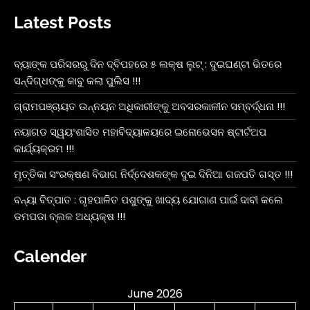
Latest Posts
ବ୍ୟାଙ୍କ ପରିସରରୁ ଦିନ ଦ୍ବିପହରେ ୫ ଲକ୍ଷ ଲୁଟ୍ : ଦୁଇଘଣ୍ଟା ଭିତରେ
ସନ୍ଦିଗ୍ଧଙ୍କୁ କାବୁ କଲା ପୁଲିସ !!!
ଗ୍ରାମପଞ୍ଚାୟତ ଉନ୍ନୟନ ଅଧିକାରୀଙ୍କୁ ଅବସରକାଳୀନ ସମ୍ବର୍ଦ୍ଧନା !!!
ନୟାଗଡ ସ୍ୱୟଂଶାସିତ ମହାବିଦ୍ୟାଳୟରେ ଇନୋଭେସନ ଷ୍ଟାର୍ଟଅପ
କାର୍ଯ୍ୟକ୍ରମ !!!
ମୃତ୍ତିକା ସଂରକ୍ଷଣ ବିଭାଗ ନିର୍ଦ୍ଦେଶକଙ୍କ ଦୁଇ ଦିନିଆ ଗଜପତି ଗସ୍ତ !!!
ବନ୍ୟା ବିତ୍ପାତ : ଗୃହପାଳିତ ପଶୁଙ୍କୁ ଖାଦ୍ୟ ଯୋଗାଣ ପାଇଁ ଦାବୀ କଲେ
ଡମପଡା ବ୍ଲକ ଅଧ୍ୟକ୍ଷ !!!
Calender
June 2026