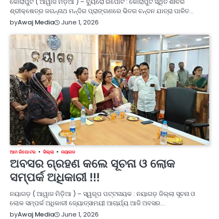
କୋରାପୁଟ ( ଆୱାଜ ମିଡ଼ିଆ ) – ବ୍ୟୁରୋ ରିପୋର୍ଟ : କୋରାପୁଟ ସ୍ଥିତ ଶlବର
ଶ୍ରୀକ୍ଷେତ୍ର ଜଗନ୍ନାଥ ମନ୍ଦିର ପ୍ରାଙ୍ଗଣରେ ଭିତର ଚନ୍ଦନ ଯାତ୍ରା ପାଳିତ…
June 1, 2026
by
Awaj Media
ଆମ ରିପୋଟର
ଜିଲ୍ଲା
ନୟାଗଡ
ଅବସର ଗ୍ରହଣ କଲେ ସୂଚନା ଓ ଲୋକ
ସମ୍ପର୍କ ଅଧିକାରୀ !!!
ନୟାଗଡ଼ ( ଆୱାଜ ମିଡ଼ିଆ ) – ସ୍ୱରୂପ ପଟ୍ଟନାୟକ : ନୟାଗଡ଼ ଜିଲ୍ଲା ସୂଚନା ଓ
ଲୋକ ସମ୍ପର୍କ ଅଧିକାରୀ ଜ୍ୟୋତ୍ସାମୟୀ ଆଚାର୍ଯ୍ୟ ଆଜି ଅବସର…
June 1, 2026
by
Awaj Media