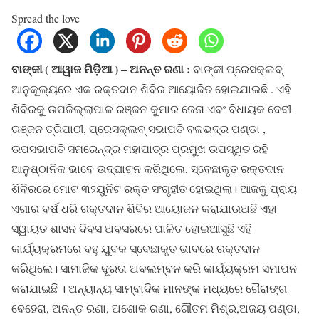
Spread the love
ବାଙ୍କୀ ( ଆୱାଜ ମିଡ଼ିଆ ) – ଅନନ୍ତ ରଣା :
ବାଙ୍କୀ ପ୍ରେସକ୍ଲବ୍
ଆନୁକୂଲ୍ୟରେ ଏକ ରକ୍ତଦାନ ଶିବିର ଆୟୋଜିତ ହୋଇଯାଇଛି . ଏହି
ଶିବିରକୁ ଉପଜିଲ୍ଲାପାଳ ରଞ୍ଜନ କୁମାର ଜେନା ଏବଂ ବିଧାୟକ ଦେବୀ
ରଞ୍ଜନ ତ୍ରିପାଠୀ, ପ୍ରେସକ୍ଲବ୍ ସଭାପତି ବଳଭଦ୍ର ପଣ୍ଡା ,
ଉପସଭାପତି ସମରେନ୍ଦ୍ର ମହାପାତ୍ର ପ୍ରମୁଖ ଉପସ୍ଥିତ ରହି
ଆନୁଷ୍ଠାନିକ ଭାବେ ଉଦ୍ଘାଟନ କରିଥିଲେ, ସ୍ବେଛାକୃତ ରକ୍ତଦାନ
ଶିବିରରେ ମୋଟ ୩୨ୟୁନିଟ ରକ୍ତ ସଂଗୃହୀତ ହୋଇଥିଲା। ଆଜକୁ ପ୍ରାୟ
ଏଗାର ବର୍ଷ ଧରି ରକ୍ତଦାନ ଶିବିର ଆୟୋଜନ କରାଯାଉଅଛି ଏହା
ସ୍ୱାୟତ ଶାସନ ଦିବସ ଅବସରରେ ପାଳିତ ହୋଇଆସୁଛି ଏହି
କାର୍ଯ୍ୟକ୍ରମରେ ବହୁ ଯୁବକ ସ୍ବେଛାକୃତ ଭାବରେ ରକ୍ତଦାନ
କରିଥିଲେ। ସାମାଜିକ ଦୂରତା ଅବଲମ୍ବନ କରି କାର୍ଯ୍ୟକ୍ରମ ସମାପନ
କରାଯାଇଛି । ଅନ୍ୟାନ୍ୟ ସାମ୍ବାଦିକ ମାନଙ୍କ ମଧ୍ୟରେ ଗୈରାଙ୍ଗ
ବେହେରା, ଅନନ୍ତ ରଣା, ଅଶୋକ ରଣା, ଗୌତମ ମିଶ୍ର,ଅଜୟ ପଣ୍ଡା,