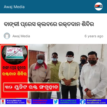
Awaj Media
ବାଙ୍କୀ ପ୍ରେସ କ୍ଲବରେ ରକ୍ତଦାନ ଶିବିର
Awaj Media
6 years ago