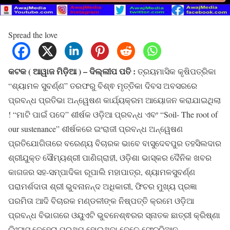
Spread the love
କଟକ ( ଆୱାଜ ମିଡ଼ିଆ ) – ଦିଲ୍ଲୀପ ପତି :
ତ୍ରୟମାସିକ କୃଷିପତ୍ରିକା
“ଶ୍ୟାମଳ ସୁବର୍ଣ୍ଣ” ତରଫରୁ ବିଶ୍ଵ ମୃତ୍ତିକା ଦିବସ ଅବସରରେ
ପ୍ରବନ୍ଧ ପ୍ରତିଭା ଅନ୍ୱେଷଣ କାର୍ଯ୍ୟକ୍ରମ ଆୟୋଜନ କରାଯାଇଥିଲା
! “ମାଟି ପାଇଁ ପଦେ” ଶୀର୍ଷକ ଓଡ଼ିଆ ପ୍ରବନ୍ଧ ଏବଂ “Soil- The root of
our sustenance” ଶୀର୍ଷକରେ ଇଂରାଜୀ ପ୍ରବନ୍ଧ ଅନ୍ୱେଷଣ
ପ୍ରତିଯୋଗିତାରେ ବରେଣ୍ୟ ବିଚାରକ ଭାବେ ବାସୁଦେବପୁର ତହସିଲଦାର
ଶ୍ରୀଯୁକ୍ତ ସୌମ୍ୟଶ୍ରୀ ପାଣିଗ୍ରାହୀ, ଓଡ଼ିଶା ଭାସ୍କର ଦୈନିକ ଖବର
କାଗଜର ସହ-ସମ୍ପାଦିକା ରୂପାଲି ମହାପାତ୍ର, ଶ୍ୟାମଳସୁବର୍ଣ୍ଣ
ପରାମର୍ଶଦାତା ଶ୍ରୀ ଭୁବନାନନ୍ଦ ଅଧିକାରୀ, ଫିଚର ମୁଖ୍ୟ ପ୍ରଜ୍ଞା
ପରମିତା ଆଦି ବିଚାରକ ମଣ୍ଡଳୀଙ୍କ ନିଷ୍ପତ୍ତି କ୍ରମେ ଓଡ଼ିଆ
ପ୍ରବନ୍ଧ ବିଭାଗରେ ଓୟୁଏଟି ଭୁବନେଶ୍ଵରର ସ୍ନାତକ ଛାତ୍ରୀ କ୍ରିଷ୍ଣା
ଲିଂଟାସ ବେହେରା ପ୍ରଥମ ହୋଇଥିବା ବେଳେ ସେଂଚୁରିଆନ