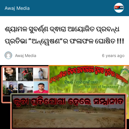
Awaj Media
ଶ୍ୟାମଳ ସୁବର୍ଣ୍ଣ ଦ୍ଵାରା ଆୟୋଜିତ ପ୍ରବନ୍ଧ
ପ୍ରତିଭା “ଅନ୍ୱେଷଣ”ର ଫଳାଫଳ ଘୋଷିତ !!!
Awaj Media
6 years ago