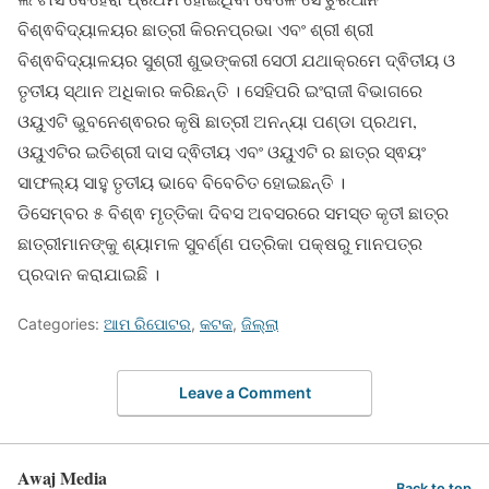
ବିଶ୍ଵବିଦ୍ୟାଳୟର ଛାତ୍ରୀ କିରନପ୍ରଭା ଏବଂ ଶ୍ରୀ ଶ୍ରୀ
ବିଶ୍ଵବିଦ୍ୟାଳୟର ସୁଶ୍ରୀ ଶୁଭଙ୍କରୀ ସେଠୀ ଯଥାକ୍ରମେ ଦ୍ଵିତୀୟ ଓ
ତୃତୀୟ ସ୍ଥାନ ଅଧିକାର କରିଛନ୍ତି । ସେହିପରି ଇଂରାଜୀ ବିଭାଗରେ
ଓୟୁଏଟି ଭୁବନେଶ୍ଵରର କୃଷି ଛାତ୍ରୀ ଅନନ୍ୟା ପଣ୍ଡା ପ୍ରଥମ,
ଓୟୁଏଟିର ଇତିଶ୍ରୀ ଦାସ ଦ୍ଵିତୀୟ ଏବଂ ଓୟୁଏଟି ର ଛାତ୍ର ସ୍ଵୟଂ
ସାଫଲ୍ୟ ସାହୁ ତୃତୀୟ ଭାବେ ବିବେଚିତ ହୋଇଛନ୍ତି ।
ଡିସେମ୍ବର ୫ ବିଶ୍ଵ ମୃତ୍ତିକା ଦିବସ ଅବସରରେ ସମସ୍ତ କୃତୀ ଛାତ୍ର
ଛାତ୍ରୀମାନଙ୍କୁ ଶ୍ୟାମଳ ସୁବର୍ଣ୍ଣ ପତ୍ରିକା ପକ୍ଷରୁ ମାନପତ୍ର
ପ୍ରଦାନ କରାଯାଇଛି ।
Categories:
ଆମ ରିପୋଟର
,
କଟକ
,
ଜିଲ୍ଲା
Leave a Comment
Awaj Media
Back to top