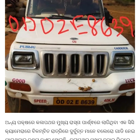
ଅନ୍ୟ ପକ୍ଷରେ କଳାପଥର ମୁଖ୍ୟ ରାସ୍ତା ପାର୍ଶ୍ଵରେ ଲାଗିଥିବା ଏକ ସିସି
କ୍ୟାମେରାରେ ବିଳମ୍ବିତ ରାତ୍ରିରେ ଦୁର୍ବୁତ୍ତ ମାନେ ବଲେରୋ ଗାଡି ନେଇ
ଯାଉଥିବାର ଦୃଶ୍ୟ କଏଦ ହୋଇଛି . କଳାପଥର ମୁଖ୍ୟ ବଜାର ଭିତରେ