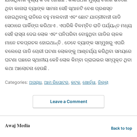
ଥିବା କାନାରା ବ୍ୟାଙ୍କ ସାମନା ସେହି ସ୍ଥାନଟି ବେଶ ପ୍ରଶସ୍ତ
ହୋଇଥିବାରୁ ରାତିରେ ବହୁ ମାଲବାହୀ ଏବଂ ଛୋଟ ଯାତ୍ରୀବାହୀ ଗାଡି
ସେଠାରେ ପାର୍କିଙ୍ଗ କରିଥାଏ . ଏପରିକି ବିଳମ୍ବିତ ରାତି ପର୍ଯ୍ୟନ୍ତ ମଧ୍ୟ
ସେହି ରାସ୍ତା ଦେଇ ଲୋକ ଏବଂ ପନିପରିବା ବୋହୁଥିବା ଗାଡିର ଚାଳକ
ମାନେ ଚଳପ୍ରଚଳ ହୋଇଥାନ୍ତି . ତେବେ ବ୍ୟାଙ୍କ ସମ୍ମୁଖରୁ ଏପରି
ବଲେରୋ ଗାଡି ଚୋରୀ ଘଟଣା ଲୋକଙ୍କୁ ଆଶ୍ଚର୍ଯ୍ୟ କରିଥିବା ସମୟରେ
ଘଟଣା ପଛରେ ସ୍ଥାନୀୟ କେହି ଲୋକ କିମ୍ବା ଡ୍ରାଇଭର ସମ୍ପୃକ୍ତ ଥିବା
କଥା ଆଲୋଚନା ହେଉଛି .
Categories:
ଅପରାଧ
,
ଆମ ରିପୋଟର
,
କଟକ
,
ଖୋର୍ଦ୍ଧା
,
ଜିଲ୍ଲା
Leave a Comment
Awaj Media
Back to top