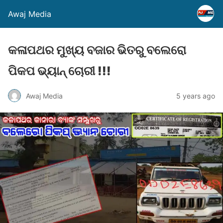
Awaj Media
କଳାପଥର ମୁଖ୍ୟ ବଜାର ଭିତରୁ ବଲେରୋ
ପିକପ ଭ୍ୟାନ୍ ଚୋରୀ !!!
Awaj Media
5 years ago