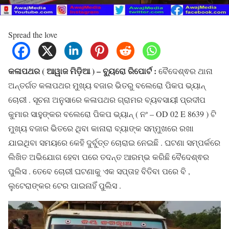
Spread the love
କଳାପଥର ( ଆୱାଜ ମିଡ଼ିଆ ) – ବ୍ୟୁରୋ ରିପୋର୍ଟ :
ବୈଦେଶ୍ଵର ଥାନା
ଅନ୍ତର୍ଗତ କଳାପଥର ମୁଖ୍ୟ ବଜାର ଭିତରୁ ବଲେରୋ ପିକପ ଭ୍ୟାନ୍
ଚୋରୀ . ସୂଚନା ଅନୁସାରେ କଳାପଥର ଗ୍ରାମର ବ୍ୟବସାୟୀ ପ୍ରଦୀପ
କୁମାର ସାହୁଙ୍କର ବଲେରୋ ପିକପ ଭ୍ୟାନ୍ ( ନଂ – OD 02 E 8639 ) ଟି
ମୁଖ୍ୟ ବଜାର ଭିତରେ ଥିବା କାନାରା ବ୍ୟାଙ୍କ ସମ୍ମୁଖରେ ରଖା
ଯାଇଥିବା ସମୟରେ କେହି ଦୁର୍ବୁତ୍ତ ଚୋରାଇ ନେଇଛି . ଘଟଣା ସମ୍ପର୍କରେ
ଲିଖିତ ଅଭିଯୋଗ ହେବା ପରେ ତଦନ୍ତ ଆରମ୍ଭ କରିଛି ବୈଦେଶ୍ଵର
ପୁଲିସ . ତେବେ ଚୋରୀ ଘଟଣାକୁ ଏକ ସପ୍ତାହ ବିତିବା ପରେ ବି ,
ଲୁଟେରାଙ୍କର ଟେର ପାଇନାହିଁ ପୁଲିସ .