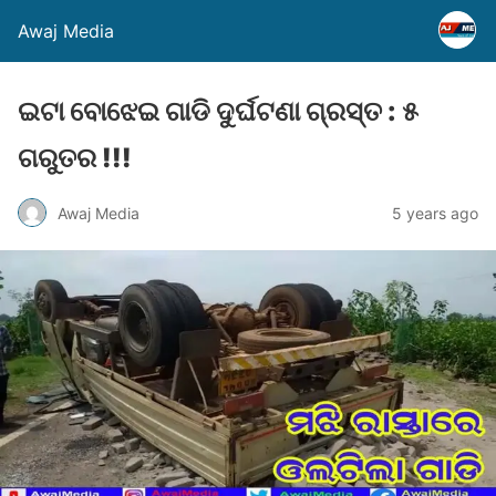
Awaj Media
ଇଟା ବୋଝେଇ ଗାଡି ଦୁର୍ଘଟଣା ଗ୍ରସ୍ତ : ୫
ଗରୁତର !!!
Awaj Media
5 years ago