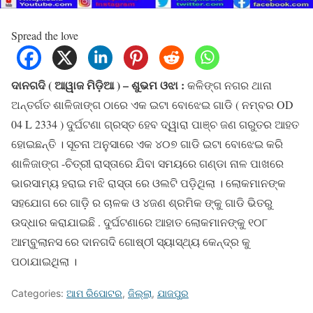
Spread the love
ଦାନଗଦି ( ଆୱାଜ ମିଡ଼ିଆ ) – ଶୁଭମ ଓଝା :
କଳିଙ୍ଗ ନଗର ଥାନା
ଅନ୍ତର୍ଗତ ଶାଳିଜାଙ୍ଗ ଠାରେ ଏକ ଇଟା ବୋଝେଇ ଗାଡି ( ନମ୍ବର OD
04 L 2334 ) ଦୁର୍ଘଟଣା ଗ୍ରସ୍ତ ହେବ ଦ୍ୱାରା ପାଞ୍ଚ ଜଣ ଗରୁତର ଆହତ
ହୋଇଛନ୍ତି । ସୂଚନା ଅନୁସାରେ ଏକ ୪୦୭ ଗାଡି ଇଟା ବୋଝେଇ କରି
ଶାଳିଜାଙ୍ଗ -ଚିତ୍ରୀ ରାସ୍ତାରେ ଯିବା ସମୟରେ ଗଣ୍ଡା ନାଳ ପାଖରେ
ଭାରସାମ୍ୟ ହରାଇ ମଝି ରାସ୍ତା ରେ ଓଲଟି ପଡ଼ିଥିଲା । ଲୋକମାନଙ୍କ
ସହଯୋଗ ରେ ଗାଡ଼ି ର ଚାଳକ ଓ ୪ଜଣ ଶ୍ରମିକ ଙ୍କୁ ଗାଡି ଭିତରୁ
ଉଦ୍ଧାର କରାଯାଇଛି . ଦୁର୍ଘଟଣାରେ ଆହାତ ଲୋକମାନଙ୍କୁ ୧୦୮
ଆମ୍ବୁଲାନସ ରେ ଦାନଗଦି ଗୋଷ୍ଠୀ ସ୍ୟାସ୍ଥ୍ୟ କେନ୍ଦ୍ର କୁ
ପଠାଯାଇଥିଲା ।
Categories:
ଆମ ରିପୋଟର
,
ଜିଲ୍ଲା
,
ଯାଜପୁର