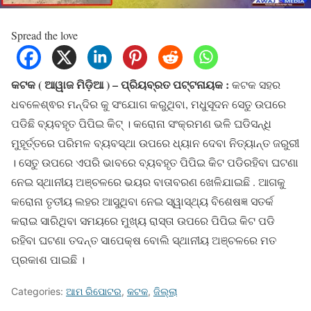
Spread the love
କଟକ ( ଆୱାଜ ମିଡ଼ିଆ ) – ପ୍ରିୟବ୍ରତ ପଟ୍ଟନାୟକ :
କଟକ ସହର
ଧବଳେଶ୍ଵର ମନ୍ଦିର କୁ ସଂଯୋଗ କରୁଥିବା, ମଧୁସୂଦନ ସେତୁ ଉପରେ
ପଡିଛି ବ୍ୟବହୃତ ପିପିଇ କିଟ୍ । କରୋନା ସଂକ୍ରମଣ ଭଳି ଘଡିସନ୍ଧି
ମୁହୂର୍ତ୍ତରେ ପରିମଳ ବ୍ୟବସ୍ଥା ଉପରେ ଧ୍ୟାନ ଦେବା ନିତ୍ୟାନ୍ତ ଜରୁରୀ
। ସେତୁ ଉପରେ ଏପରି ଭାବରେ ବ୍ୟବହୃତ ପିପିଇ କିଟ ପଡିରହିବା ଘଟଣା
ନେଇ ସ୍ଥାନୀୟ ଅଞ୍ଚଳରେ ଭୟର ବାତାବରଣ ଖେଳିଯାଇଛି . ଆଗକୁ
କରୋନା ତୃତୀୟ ଲହର ଆସୁଥିବା ନେଇ ସ୍ୱାସ୍ଥ୍ୟ ବିଶେଷଜ୍ଞ ସତର୍କ
କରାଇ ସାରିଥିବା ସମୟରେ ମୁଖ୍ୟ ରାସ୍ତା ଉପରେ ପିପିଇ କିଟ ପଡି
ରହିବା ଘଟଣା ତଦନ୍ତ ସାପେକ୍ଷ ବୋଲି ସ୍ଥାନୀୟ ଅଞ୍ଚଳରେ ମତ
ପ୍ରକାଶ ପାଇଛି ।
Categories:
ଆମ ରିପୋଟର
,
କଟକ
,
ଜିଲ୍ଲା