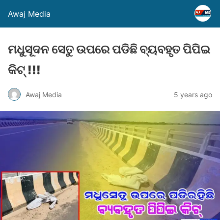
Awaj Media
ମଧୁସୂଦନ ସେତୁ ଉପରେ ପଡିଛି ବ୍ୟବହୃତ ପିପିଇ
କିଟ୍ !!!
Awaj Media
5 years ago