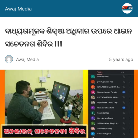
Awaj Media
ବାଧ୍ୟତାମୂଳକ ଶିକ୍ଷା ଅଧିକାର ଉପରେ ଆଇନ
ସଚେତନତା ଶିବିର !!!
Awaj Media
5 years ago