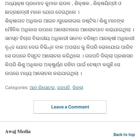
ଅଧ୍ୟକ୍ଷ ପ୍ରମୋଦ କୁମାର ରାଉଳ , ଶିକ୍ଷକ , ଶିକ୍ଷୟିତ୍ରୀ ଓ
ଛାତ୍ରଛାତ୍ରୀ ମାନେ ଯୋଗ ଦେଇଥିଲେ ।
ଶିକ୍ଷାଗତ ଅଧିକାର ଆଇନ /ଜୁଭେନାଇଲ ଜଷ୍ଟିସ / ଶିଶୁ ମାନଙ୍କ
ମୌଳିକ ଅଧିକାର ଉପରେ ଆଲୋଚନାରେ ଆଲୋକପାତ କରାଯାଇଥିଲା ।
ସମସ୍ତ ବିଚାର ବିଭାଗୀୟ ଅଧିକାରୀ ସମେତ ବରିଷ୍ଠ ଆରକ୍ଷୀ ଅଧିକାରୀ
ବୃନ୍ଦ ଯୋଗ ଦେଇ ବିଭିନ୍ନ ବାଳ ଅପରାଧ କୁ କିପରି ରୋକାଯାଇ ପାରିବ
ସେ ଉପରେ ବିସ୍ତୃତ ଆଲୋଚନା କରିଥିଲେ । ଗଜପତି ଜିଲ୍ଲା ପ୍ରଶାସନ
କିପରି ଶିଶୁ ଅଧିକାର ଅକ୍ଷୁର୍ଣ୍ଣ ରହିବା ପାଇଁ ଚେଷ୍ଟା କରୁଛି ସେ
ଉପରେ ମଧ୍ୟ ଆଲୋଚନା କରାଯାଇଥିଲା ।
Categories:
ଆମ ରିପୋଟର
,
ଗଜପତି
,
ଜିଲ୍ଲା
Leave a Comment
Awaj Media
Back to top