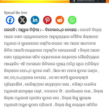
Spread the love
ଗଜପତି ( ଆୱାଜ ମିଡ଼ିଆ ) – ବିବେକାନନ୍ଦ ବେହେରା :
ଗଜପତି ଜିଲ୍ଲା
ଆଇନ ସେବା ପ୍ରାଧିକାରଣଙ୍କ ଆନୁକୂଲ୍ୟରେ ମୌଳିକ ଶିକ୍ଷାଗତ
ଅଧିକାର ଓ ଜୁଭେନାଇଲ ଜଷ୍ଟିସ ଉପରେ ଏକ ଆଇନ ସଚେତନତା
ଶିବିର ଆଭାସି ମାଧ୍ୟମରେ ଅନୁଷ୍ଠିତ ହୋଇଯାଇଛି । ଜିଲ୍ଲା ଆଇନ
ସେବା ପ୍ରାଧିକାରଣ ସଚିବ ବ୍ୟମୋକେଶ ନାୟକଙ୍କ ପୌରହିତ୍ୟରେ
ଆୟୋଜିତ ଏହି ଅନଲାଇନ ଶିବିରରେ ମୁଖ୍ୟ ଅତିଥି ରୂପେ ଅତିରିକ୍ତ
ଜିଲ୍ଲାଜଜ ହେମନ୍ତ କୁମାର ସେଠି , ସିଜେଏମ ମାନସ କୁମାର ପଣ୍ଡା ,
ସବ୍ ଜଜ୍ ଚନ୍ଦ୍ରାହାଶ ବେହେରା , ଜେଏମଏଫସି ଶୁଭଲକ୍ଷ୍ମୀ
ପ୍ରିୟଦର୍ଶିନୀ , ରେଜିଷ୍ଟ୍ରର ସତ୍ୟବ୍ରତ ରଣା , ବରିଷ୍ଠ ପୋଲିସ
ଅଧିକାରୀ ରାମକୃଷ୍ଣ ପାଢ଼ୀ , ବାମଦେବ ସିଂ , ରାଜକିଶୋର ଦାଶ , ଜିଲ୍ଲା
ଶିକ୍ଷା ଅଧିକାରୀ ପ୍ରଦୀପ କୁମାର ନାଗ , ଜିଲ୍ଲା ଶିଶୁ ସୁରକ୍ଷା
ଅଧିକାରୀ ଅରୁଣ କୁମାର ତ୍ରିପାଠୀ , ଜିଲ୍ଲା ଶିଶୁ କଲ୍ୟାଣ ସମିତିର