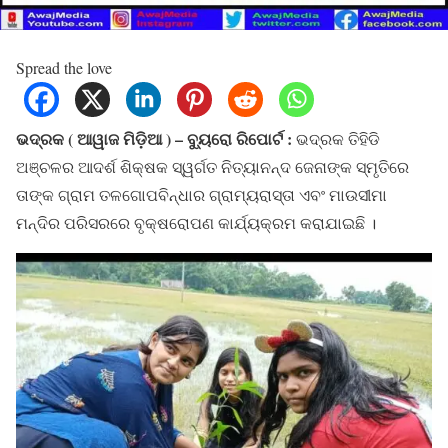
Spread the love
ଭଦ୍ରକ ( ଆୱାଜ ମିଡ଼ିଆ ) – ବ୍ୟୁରୋ ରିପୋର୍ଟ :
ଭଦ୍ରକ ତିହିଡି
ଅଞ୍ଚଳର ଆଦର୍ଶ ଶିକ୍ଷକ ସ୍ୱର୍ଗତ ନିତ୍ୟାନନ୍ଦ ଜେନାଙ୍କ ସ୍ମୃତିରେ
ତାଙ୍କ ଗ୍ରାମ ତଳଗୋପବିନ୍ଧାର ଗ୍ରାମ୍ୟରାସ୍ତା ଏବଂ ମାଉସୀମା
ମନ୍ଦିର ପରିସରରେ ବୃକ୍ଷରୋପଣ କାର୍ଯ୍ୟକ୍ରମ କରାଯାଇଛି ।