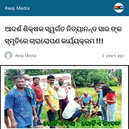
Awaj Media
ଆଦର୍ଶ ଶିକ୍ଷକ ସ୍ୱର୍ଗତ ନିତ୍ୟାନନ୍ଦ ସାର ଙ୍କ
ସ୍ମୃତିରେ ଚାରାରୋପଣ କାର୍ଯ୍ୟକ୍ରମ !!!
Awaj Media
5 years ago