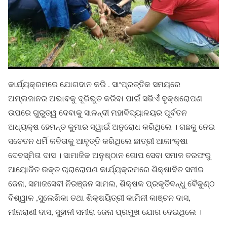
କାର୍ଯ୍ୟକ୍ରମରେ ଯୋଗଦାନ କରି . ସାଂପ୍ରତ୍ତିକ ସମୟରେ
ଅମ୍ଲଜାନର ଅଭାବକୁ ଦୂରିଭୁତ କରିବା ପାଇଁ ସଭିଏଁ ବୃକ୍ଷରୋପଣ
ଉପରେ ଗୁରୁତ୍ୱ ଦେବାକୁ ସାଳନ୍ଦୀ ମହାବିଦ୍ୟାଳୟର ପୂର୍ବତନ
ଅଧ୍ୟକ୍ଷ ହେମନ୍ତ କୁମାର ସ୍ୱାଇଁ ଅନୁରୋଧ କରିଥିଲେ । ଗଛକୁ ନେଇ
ସଚେତନ ଧର୍ମି କବିତାକୁ ଆବୃତ୍ତି କରିଥିଲେ ଛାତ୍ରୀ ଆକାଂକ୍ଷା
ଦେବସ୍ମିତା ଦାସ । ସାମାଜିକ ଅନୁଷ୍ଠାନ ଗୋପ ସେବା ସମାଜ ତରଫରୁ
ଆୟୋଜିତ ଉକ୍ତ ଚାରାରୋପଣ କାର୍ଯ୍ୟକ୍ରମରେ ଶିକ୍ଷାବିତ ସମୀର
ଜେନା, ସମାଜସେବୀ ନିରଞ୍ଜନ ସାମଲ, ଶିକ୍ଷକ ପ୍ରକୃତିବନ୍ଧୁ ବୈକୁଣ୍ଠ
ବିଶ୍ୱାଳ ,ସୁଲେଖିକା ତଥା ଶିକ୍ଷୟିତ୍ରୀ କାମିନୀ କାଞ୍ଚନ ଦାସ,
ମୀନାରାଣୀ ଦାସ, ସୁହାନୀ ସମୀରା ଜେନା ପ୍ରମୁଖ ଯୋଗ ଦେଇଥିଲେ ।