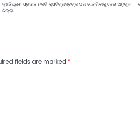
କ୍ଷତିପୂରଣ ପ୍ରଦାନ ନକରି କ୍ଷତିଗ୍ରସ୍ତଙ୍କ ଘର ଭାଙ୍ଗିବାକୁ ନେଇ ଅନୁଗୁଳ
ତ
ଜିଲ୍ଲା…
ired fields are marked
*