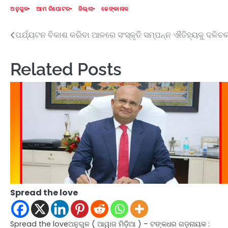
ଅନୁଗୁଳ
ଆମ ରିପୋଟର
ଜିଲ୍ଲା
ଢେଙ୍କାନାଳ
ପର୍ଯ୍ୟଟନ ବିକାଶ କରିବା ଆଳରେ ସଂସ୍କୃତି ସମ୍ପନ୍ନ ଐତିହ୍ୟକୁ ଦଳିଚକ
Post
navigation
Related Posts
Spread the love
Spread the loveଅନୁଗୁଳ ( ଆୱାଜ ମିଡ଼ିଆ ) – ଟଙ୍କଧର ଗଡ଼ନାୟକ :