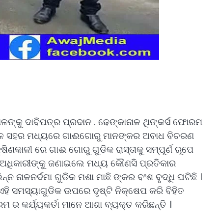
ଳଙ୍କୁ ଦାବିପତ୍ର ପ୍ରଦାନ . ଢେଙ୍କାନାଳ ଥିଙ୍କର୍ସ ଫୋରମ
କାନାଳ ସହର ମଧ୍ୟରେ ଗାଈଗୋରୁ ମାନଙ୍କର ଅବାଧ ବିଚରଣ
ଷିଣକାଳୀ ରେ ଗାଈ ଗୋରୁ ଗୁଡିକ ରାସ୍ତାକୁ ସମ୍ପୂର୍ଣ ରୂପେ
ାହୀ ଅଧିକାରୀଙ୍କୁ ଜଣାଇଲେ ମଧ୍ୟ କୌଣସି ପ୍ରତିକାର
 ନାଳନର୍ଦମା ଗୁଡିକ ମଶା ମାଛି ଙ୍କର ବଂଶ ବୃଦ୍ଧି ଘଟିଛି ।
ଏହି ସମସ୍ୟାଗୁଡିକ ଉପରେ ଦୃଷ୍ଟି ନିକ୍ଷେପ କରି ବିହିତ
 ର କର୍ଯ୍ୟକର୍ତା ମାନେ ଆଶା ବ୍ୟକ୍ତ କରିଛନ୍ତି ।