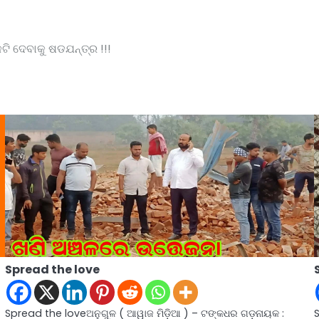
ଟି ଦେବାକୁ ଷଡଯନ୍ତ୍ର !!!
Spread the love
Spread the loveଅନୁଗୁଳ ( ଆୱାଜ ମିଡ଼ିଆ ) – ଟଙ୍କଧର ଗଡ଼ନାୟକ :