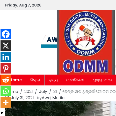
Skip
Friday, Aug 7, 2026
to
content
Home
ଜିଲ୍ଲା
ରାଜ୍ୟ
ଦେଶବିଦେଶ
ମୁଖ୍ୟ ଖବର
Home
2021
July
31
ଢେଙ୍କାନାଳ ଥିଙ୍କର୍ସ ଫୋରମ ତରଫର
July 31, 2021
by
Awaj Media