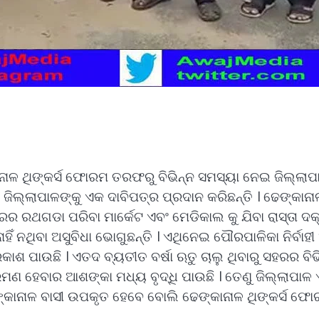
ାଳ ଥିଙ୍କର୍ସ ଫୋରମ ତରଫରୁ ବିଭିନ୍ନ ସମସ୍ୟା ନେଇ ଜିଲ୍ଲାପା
 ଜିଲ୍ଲାପାଳଙ୍କୁ ଏକ ଦାବିପତ୍ର ପ୍ରଦାନ କରିଛନ୍ତି । ଢେଙ୍
ସହରର ରଥଗଡା ପରିବା ମାର୍କେଟ ଏବଂ ମେଡିକାଲ କୁ ଯିବା ରାସ୍ତା ଦକ୍
ହିଁ ନଥିବା ଅସୁବିଧା ଭୋଗୁଛନ୍ତି । ଏଥିନେଇ ପୌରପାଳିକା ନିର୍ବ
 ପାଉଛି । ଏତଦ ବ୍ୟତୀତ ବର୍ଷା ଋତୁ ଚାଲୁ ଥିବାରୁ ସହରର ବିଭିନ୍ନ
ରମଣ ହେବାର ଆଶଙ୍କା ମଧ୍ୟ ବୃଦ୍ଧି ପାଉଛି । ତେଣୁ ଜିଲ୍ଲାପାଳ 
୍କାନାଳ ବାସୀ ଉପକୃତ ହେବେ ବୋଲି ଢେଙ୍କାନାଳ ଥିଙ୍କର୍ସ ଫୋରମ