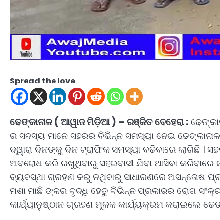
Spread the love
ଢେଙ୍କାନାଳ ( ଆୱାଜ ମିଡ଼ିଆ ) – ରଞ୍ଜିତ ବେହେରା :
ଢେଙ୍କାନ
ର ସଦସ୍ୟ ମାନେ ସହରର ବିଭିନ୍ନ ସମସ୍ୟା ନେଇ ଢେଙ୍କାନାଳ
ଦ୍ୱାରା ଦିନଙ୍କୁ ଦିନ ଟ୍ରାଫିକ ସମସ୍ୟା ବଢିବାରେ ଲାଗିଛି । 
ଅବରୋଧ କରି ରଖୁଥିବାରୁ ସହରବାସୀ ଯିବା ଆସିବା କରିବାରେ ନା
ବ୍ୟବସ୍ଥା ଗ୍ରହଣ କରୁ ନଥିବାରୁ ସାଧାରଣରେ ଅସନ୍ତୋଷ ପ୍ରକାଶ
ମଶା ମାଛି ଙ୍କର ବୃଦ୍ଧି ହେତୁ ବିଭିନ୍ନ ପ୍ରକାରର ରୋଗ ସଂକ୍
କାର୍ଯ୍ୟାନୁଷ୍ଠାନ ଗ୍ରହଣ ମୂଳକ କାର୍ଯ୍ୟକ୍ରମ କରାଇଲେ ଢେଙ