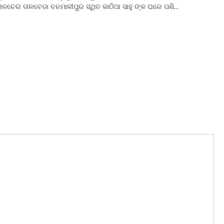
ାଳଚେର ତାଳବେଡା ବନମାଳୀପୁର ସ୍ଥିତ କାଠିଆ ସାହୁ ଙ୍କ ଘରେ ପଶି…