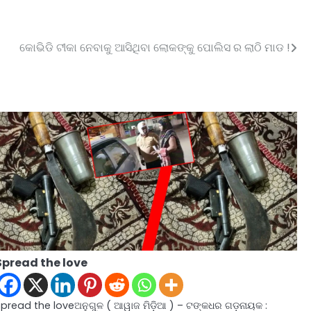
କୋଭିଡି ଟୀକା ନେବାକୁ ଆସିଥିବା ଲୋକଙ୍କୁ ପୋଲିସ ର ଲାଠି ମାଡ !
Spread the love
Spread the loveଅନୁଗୁଳ ( ଆୱାଜ ମିଡ଼ିଆ ) – ଟଙ୍କଧର ଗଡ଼ନାୟକ :