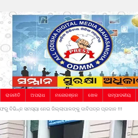
ରାଜନୀତି
ଅପରାଧ
ମନୋରଞ୍ଜନ
ଖେଳ
ସମ୍ପାଦକୀୟ
ୁ ବିଭିନ୍ନ ସମସ୍ୟା ନେଇ ଜିଲ୍ଲାପାଳଙ୍କୁ ଦାବିପତ୍ର ପ୍ରଦାନ !!!