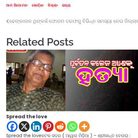
ଆମ ରିପୋଟର
ଖୋର୍ଦ୍ଧା
ଜିଲ୍ଲା
ରାଜ୍ୟ
ଢେଙ୍କାନାଳ ଥିଙ୍କର୍ସ ଫୋରମ ତରଫରୁ ବିଭିନ୍ନ ସମସ୍ୟା ନେଇ ଜିଲ୍ଲାପ
Post
navigation
Related Posts
Spread the love
Spread the loveକଟକ ସଦର ( ଆୱାଜ ମିଡ଼ିଆ ) – ଶ୍ରୀକାନ୍ତ ବେଉରା :