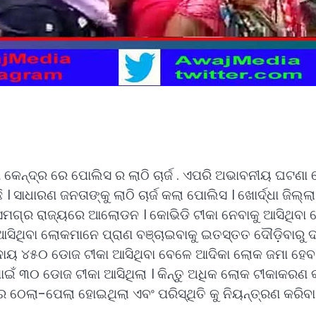
କେନ୍ଦ୍ର ରେ ପୋଲିସ ର ଲାଠି ଚାର୍ଜ . ଏପରି ଅଭାବନୀୟ ଘଟଣା ଦେଖ
। ସାଧାରଣ ଜନତାଙ୍କୁ ଲାଠି ଚାର୍ଜ କଲା ପୋଲିସ । ଖୋର୍ଦ୍ଧା ଜିଲ
େଇ ସମଗ୍ର ରାଜ୍ୟରେ ଆଲୋଡନ । କୋଭିଡି ଟୀକା ନେବାକୁ ଆସିଥିବ
କୁ ଆସିଥିବା ଲୋକମାନେ ପ୍ରାଣ ବଞ୍ଚାଇବାକୁ ଇତସ୍ତତ ଦୌଡ଼ିବାରୁ 
ମୁଦାୟ ୪୫୦ ଡୋଜ ଟୀକା ଆସିଥିବା ବେଳେ ଆଦିକା ଲୋକ ଜମା ହେବ
ଇଁ ୩୦ ଡୋଜ ଟୀକା ଆସିଥିଲା । କିନ୍ତୁ ଅଧିକ ଲୋକ ଟୀକାକରଣ କରି
 ଠେଲା-ପେଲା ହୋଇଥିଲା ଏବଂ ପରିସ୍ଥିତି କୁ ନିୟନ୍ତ୍ରଣ କରିବା