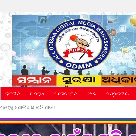
ରାଜନୀତି
ଅପରାଧ
ମନୋରଞ୍ଜନ
ଖେଳ
ସମ୍ପାଦକୀୟ
ୋକଙ୍କୁ ପୋଲିସ ର ଲାଠି ମାଡ !