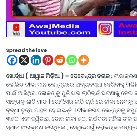
Spread the love
ଖୋର୍ଦ୍ଧା ( ଆୱାଜ ମିଡ଼ିଆ ) – ଦେବେନ୍ଦ୍ର ବରାଳ :
ଟୀକାକରଣ 
କୋଭିଡ ଟୀକା ଦାନ କେନ୍ଦ୍ରରେ ଅବ୍ୟବସ୍ଥା ଦେଖିବାକୁ ମିଳିଛି 
ପାଇଁ ଆସିଥିବା ଲୋକଙ୍କୁ ପୁଲିସ ର ଲାଠିଚାର୍ଜ ଘଟଣାକୁ ନ
ସାଙ୍ଗକୁ ଲାଠି ମାଡ । ପୋଲିସର ଲାଠି ଚାର୍ଜ ରେ ଟୀକା ନେବା
ବୃଦ୍ଧା ବୃଦ୍ଧ ଆହତ ହୋଇଛନ୍ତି । ଟୀକାକରଣ କେନ୍ଦ୍ରକୁ ସ
୩୫୦ ଏବଂ ଦ୍ୱିତୀୟ ଡୋଜ ଟୀକା ୫୦, ଗର୍ଭବତୀ ମହିଳା ଙ୍କ ପା
ସ୍ଥାନ ସଂରକ୍ଷଣ କରିଥିଲେ , ସେଥିଯୋଗୁଁ ଲୋକଙ୍କ ମଧ୍ୟରେ