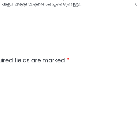
ଧାରୁଆ ଅସ୍ତ୍ର ଆକ୍ରମଣରେ ଯୁବକ ଙ୍କ ମୃତ୍ୟୁ…
ପ
ired fields are marked
*