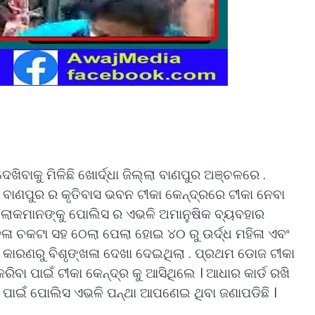
ିବାକୁ ମିଳିଛି ଖୋର୍ଦ୍ଧା ଜିଲ୍ଲା ବାଣପୁର ଅଞ୍ଚଳରେ .
୍ଲା ବାଣପୁର ର କୃତିବାସ ଭବନ ଟୀକା କେନ୍ଦ୍ରରେ ଟୀକା ନେବା
ା ଲୋକମାନଙ୍କୁ ପୋଲିସ ର ଏଭଳି ଅମାନୁଷିକ ବ୍ୟବହାର
ଦଳା ଚକଟା ସହ ଠେଲା ପେଲା ହୋଇ ୪୦ ରୁ ଉର୍ଦ୍ଧ ମହିଳା ଏବଂ
 କାରଣରୁ ବିଶୃଙ୍ଖଳା ଦେଖା ଦେଇଥିଲା . ପ୍ରଥମ ଡୋଜ ଟୀକା
ବା ପାଇଁ ଟୀକା କେନ୍ଦ୍ର କୁ ଆସିଥିଲେ । ଆଧାର କାର୍ଡ ରଖି
 ପାଇଁ ପୋଲିସ ଏଭଳି ପନ୍ଥା ଆପଣେଇ ଥିବା ଜଣାପଡିଛି ।