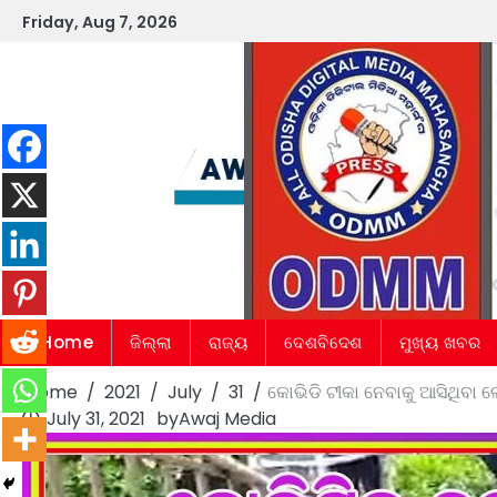
Skip
Friday, Aug 7, 2026
to
content
Home
ଜିଲ୍ଲା
ରାଜ୍ୟ
ଦେଶବିଦେଶ
ମୁଖ୍ୟ ଖବର
Home
2021
July
31
କୋଭିଡି ଟୀକା ନେବାକୁ ଆସିଥିବା ଲ
July 31, 2021
by
Awaj Media