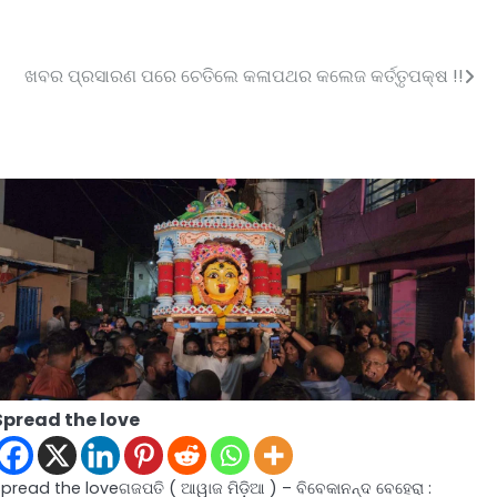
ଖବର ପ୍ରସାରଣ ପରେ ଚେତିଲେ କଳାପଥର କଲେଜ କର୍ତ୍ତୃପକ୍ଷ !!
Spread the love
Spread the loveଗଜପତି ( ଆୱାଜ ମିଡ଼ିଆ ) – ବିବେକାନନ୍ଦ ବେହେରା :