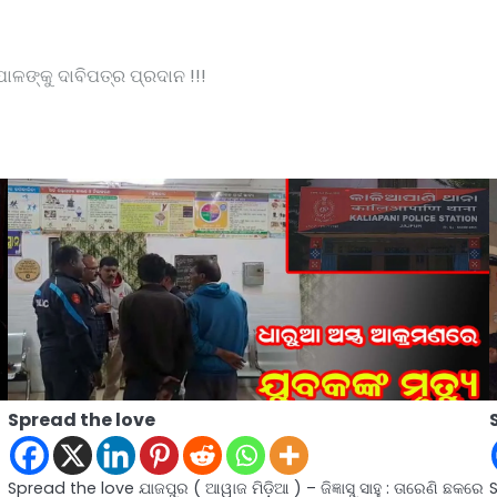
ାଳଙ୍କୁ ଦାବିପତ୍ର ପ୍ରଦାନ !!!
Spread the love
Spread the love ଯାଜପୁର ( ଆୱାଜ ମିଡ଼ିଆ ) – ଜିଜ୍ଞାସୁ ସାହୁ : ତାରେଣି ଛକରେ