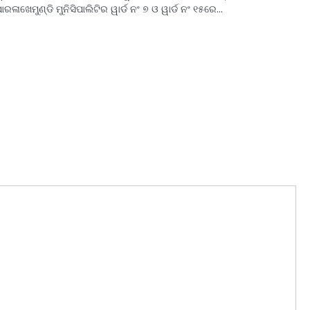
ାରଳାଖେମୁଣ୍ଡି ମୁନିସିପାଲିଟିର ୱାର୍ଡ ନଂ ୭ ଓ ୱାର୍ଡ ନଂ ୧୫ରେ…