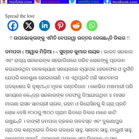
Spread the love
ଉପଭୋକ୍ତାଙ୍କୁ ଏମିତି ବେପରୱା ଉତ୍ତର ଦେଉଛନ୍ତି ଡିଲର
!!
!!
ଡମପଡା ( ଆୱାଜ ମିଡ଼ିଆ ) – ସୁବ୍ରତ କୁମାର ନାୟକ :
ଭାରତ ସରକାର
ଏବଂ ରାଜ୍ୟ ସରକାରଙ୍କ ସହଭାଗିତାରେ ଗରିବ ଲୋକଙ୍କୁ ପ୍ରଦାନ
କରାଯାଉଥିବା ଜନକଲ୍ୟାଣ ସହାୟତାରେ ବ୍ୟାପକ ହେରଫେର ଓ ଦୁର୍ନୀତି
ଯେପରି କାନଶୁଣା ହୋଇଗଲାଣି । ନା ଏଥିପ୍ରତି ଅଛି ସଚେତନତା
ପଦକ୍ଷେପ କି ଦୃଷ୍ଟାନ୍ତ ମୂଳକ ଦଣ୍ତବିଧାନ । କୋଭିଡ ମହାମାରୀ ପରି
ସମୟରେ କେନ୍ଦ୍ର ସରକାରଙ୍କ ତରଫରୁ ଦିଆଯାଇଥିବା ୪ ମାସର
ମାଗଣା ରାସନ ସାମଗ୍ରୀ ଚାଉଳ, ଗହମ ଓ କିରୋସିନରୁ କି.ଗ୍ରା.ପ୍ରତି
ଲୋକ ଦେଖି ୧୦୦ରୁ ୩୦୦ ଗ୍ରାମ ଭିତରେ ଡିଲର ମାନେ କାଟି
ରଖୁଛନ୍ତି । ବାଙ୍କୀ ଡମପଡା ବ୍କକର ତାଳବସ୍ତ ଏବଂ ଦୁଲଣାପୁର
ଗ୍ରା.ପର କଣ୍ଟ୍ରୋଲ ଡିଲର ଗଦାଧର ସାହୁ, ସନାତନ ସାହୁ, ମାଗୁଣୀ ସାହୁ,
ଦାମୋଦର ସ୍ୱାଇଁ , ପ୍ରଦୋଶ ପ୍ରଧାନ ଏବଂ ନିତ୍ୟାନନ୍ଦ ସାହୁ