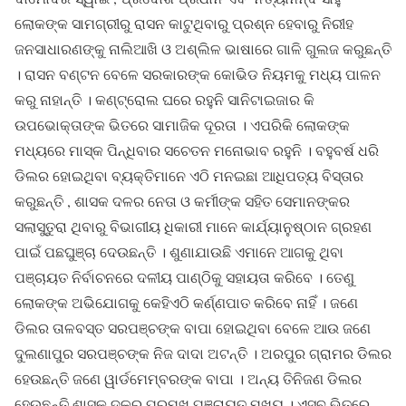
ଲୋକଙ୍କ ସାମଗ୍ରୀରୁ ରାସନ କାଟୁଥିବାରୁ ପ୍ରଶ୍ନ ହେବାରୁ ନିରୀହ
ଜନସାଧାରଣଙ୍କୁ ନାଲିଆଖି ଓ ଅଶ୍ଲିଳ ଭାଷାରେ ଗାଳି ଗୁଲଜ କରୁଛନ୍ତି
। ରାସନ ବଣ୍ଟନ ବେଳେ ସରକାରଙ୍କ କୋଭିଡ ନିୟମକୁ ମଧ୍ୟ ପାଳନ
କରୁ ନାହାନ୍ତି । କଣ୍ଟ୍ରୋଲ ଘରେ ରହୁନି ସାନିଟାଇଜାର କି
ଉପଭୋକ୍ତାଙ୍କ ଭିତରେ ସାମାଜିକ ଦୂରତା । ଏପରିକି ଲୋକଙ୍କ
ମଧ୍ୟରେ ମାସ୍କ ପିନ୍ଧିବାର ସଚେତନ ମନୋଭାବ ରହୁନି । ବହୁବର୍ଷ ଧରି
ଡିଲର ହୋଇଥିବା ବ୍ୟକ୍ତିମାନେ ଏଠି ମନଇଛା ଆଧିପତ୍ୟ ବିସ୍ତାର
କରୁଛନ୍ତି , ଶାସକ ଦଳର ନେତା ଓ କର୍ମୀଙ୍କ ସହିତ ସେମାନଙ୍କର
ସଲାସୁତୁରା ଥିବାରୁ ବିଭାଗୀୟ ଧିକାରୀ ମାନେ କାର୍ଯ୍ୟାନୁଷ୍ଠାନ ଗ୍ରହଣ
ପାଇଁ ପଛଘୁଞ୍ଚା ଦେଉଛନ୍ତି । ଶୁଣାଯାଉଛି ଏମାନେ ଆଗକୁ ଥିବା
ପଞ୍ଚାୟତ ନିର୍ବାଚନରେ ଦଳୀୟ ପାଣ୍ଠିକୁ ସହାୟତା କରିବେ । ତେଣୁ
ଲୋକଙ୍କ ଅଭିଯୋଗକୁ କେହିଏଠି କର୍ଣ୍ଣପାତ କରିବେ ନାହିଁ । ଜଣେ
ଡିଲର ତାଳବସ୍ତ ସରପଞ୍ଚଙ୍କ ବାପା ହୋଇଥିବା ବେଳେ ଆଉ ଜଣେ
ଦୁଲଣାପୁର ସରପଞ୍ଚଙ୍କ ନିଜ ଦାଦା ଅଟନ୍ତି । ଅରପୁର ଗ୍ରାମର ଡିଲର
ହେଉଛନ୍ତି ଜଣେ ୱାର୍ଡମେମ୍ବରଙ୍କ ବାପା । ଅନ୍ୟ ତିନିଜଣ ଡିଲର
ହେଉଛନ୍ତି ଶାସକ ଦଳର ପ୍ରମୂଖ ପଞ୍ଚାୟତ ମୂଖ୍ୟ । ଏସବୁ ଭିତରେ