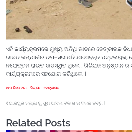
ଏହି କାର୍ଯ୍ୟକ୍ରମରେ ମୁଖ୍ୟ ଅତିଥି ଭାବରେ ଢେଙ୍କାନାଳ
ଭାରତ କମ୍ପାନୀର ଉପ-ସଭାପତି ଯଶୋବନ୍ତ ପଟ୍ଟନାୟକ, ନେହୁ
ନରୋତ୍ତମ ରାଉତ ଉପସ୍ଥିତ ଥିଲେ . ଗିରିରାଜ ଅନୁଷ୍ଠାନ ର ସମ
କାର୍ଯ୍ୟକ୍ରମରେ ସହଯୋଗ କରିଥିଲେ ।
ଆମ ରିପୋଟର
ଜିଲ୍ଲା
ଢେଙ୍କାନାଳ
ଯାଜପୁର ଜିଲ୍ଲା ରୁ ପୁଣି ଆସିଲା ବିକାଶ ର ବିକଳ ଚିତ୍ର ।
Post
navigation
Related Posts