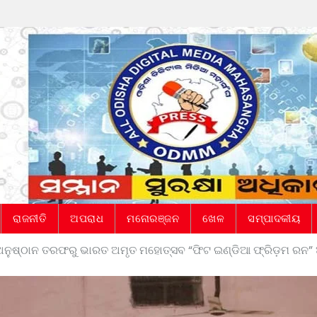
ରାଜନୀତି
ଅପରାଧ
ମନୋରଞ୍ଜନ
ଖେଳ
ସମ୍ପାଦକୀୟ
ୀ ଅନୁଷ୍ଠାନ ତରଫରୁ ଭାରତ ଅମୃତ ମହୋତ୍ସବ “ଫିଟ ଇଣ୍ଡିଆ ଫ୍ରିଡ଼ମ ରନ”