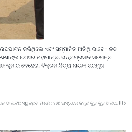
 ଉଦଘାଟନ କରିଥିଲେ ଏବଂ ସମ୍ମାନିତ ଅତିଥି ଭାବେ- ନବ
 , ଶଶାଙ୍କ ଶେଖର ମହାପାତ୍ର, ଖଡ୍ଗପ୍ରସାଦ ସରପଞ୍ଚ
ୋଜ କୁମାର ବେହେରା, ବିକ୍ରମାଦିତ୍ୟ ନାୟକ ପ୍ରମୁଖ
ନ ପାଲଟିଛି ସ୍ୱଚ୍ଛତା ମିଶନ : ମଝି ରାସ୍ତାରେ ଜମୁଛି କୁଢ଼ କୁଢ଼ ଅଳିଆ !!!