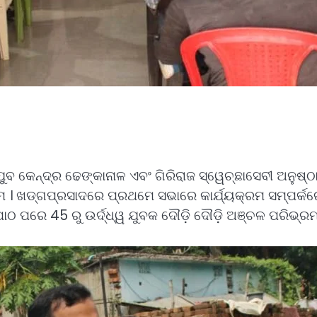
ଯୁବ କେନ୍ଦ୍ର ଢେଙ୍କାନାଳ ଏବଂ ଗିରିରାଜ ସ୍ୱେଚ୍ଛାସେବୀ ଅ
ରମ । ଖଡ୍ଗପ୍ରସାଦରେ ପ୍ରଥମେ ସଭାରେ କାର୍ଯ୍ୟକ୍ରମ ସମ୍ପର୍
 ପାଠ ପରେ 45 ରୁ ଉର୍ଦ୍ଧ୍ୱ ଯୁବକ ଦୌଡ଼ି ଦୌଡ଼ି ଅଞ୍ଚଳ ପରିଭ୍ର