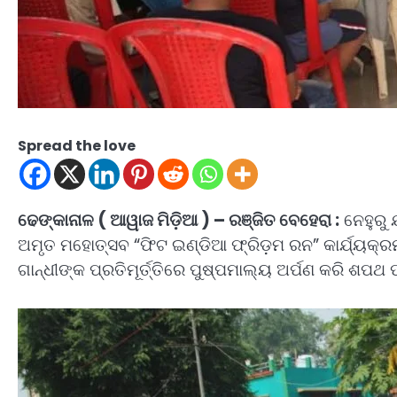
Spread the love
ଢେଙ୍କାନାଳ ( ଆୱାଜ ମିଡ଼ିଆ ) – ରଞ୍ଜିତ ବେହେରା :
ନେହୁରୁ 
ଅମୃତ ମହୋତ୍ସବ “ଫିଟ ଇଣ୍ଡିଆ ଫ୍ରିଡ଼ମ ରନ” କାର୍ଯ୍ୟକ୍
ଗାନ୍ଧୀଙ୍କ ପ୍ରତିମୂର୍ତ୍ତିରେ ପୁଷ୍ପମାଲ୍ୟ ଅର୍ପଣ କରି ଶପଥ