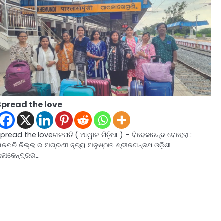
Spread the love
Spread the loveଗଜପତି ( ଆୱାଜ ମିଡ଼ିଆ ) – ବିବେକାନନ୍ଦ ବେହେରା :
ଜପତି ଜିଲ୍ଲା ର ଅଗ୍ରଣୀ ନୃତ୍ୟ ଅନୁଷ୍ଠାନ ଶ୍ରୀଜଗନ୍ନାଥ ଓଡ଼ିଶୀ
କଳାକେନ୍ଦ୍ରର…