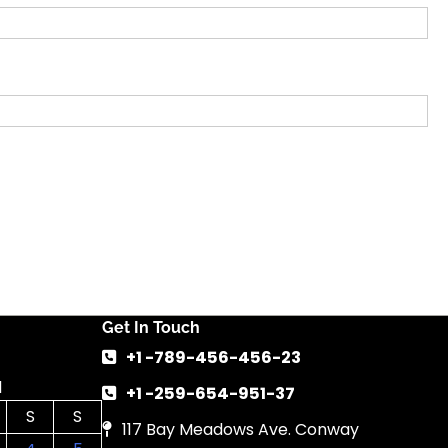
Get In Touch
+1 -789-456-456-23
1
+1 -259-654-951-37
S
S
117 Bay Meadows Ave. Conway