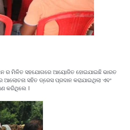
ନୁଷ୍ଠାନ ର ମିଳିତ ସହଯୋଗରେ ଆୟୋଜିତ ହୋଇଯାଇଛି ଭାରତ
କରେ ଆଲୋଚନା ସହିତ ଡ୍ରେସ ପ୍ରଦାନ କରାଯାଇଥିଲା ଏବଂ
ମଣ କରିଥିଲେ ।