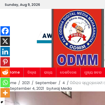
Skip
Sunday, Aug 9, 2026
to
content
Home
ଜିଲ୍ଲା
ରାଜ୍ୟ
ଦେଶବିଦେଶ
ମୁଖ୍ୟ ଖବର
Home
2021
September
4
ଗିରିରାଜ ସ୍ୱେଚ୍ଛାସେବ
September 4, 2021
by
Awaj Media