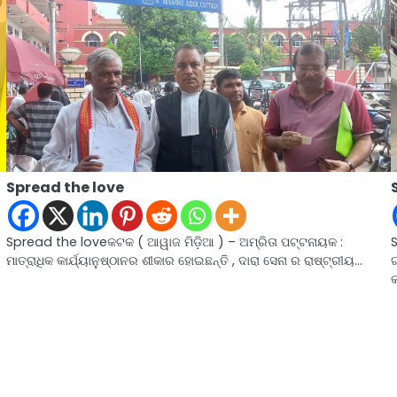
Spread the love
Spread the loveକଟକ ( ଆୱାଜ ମିଡ଼ିଆ ) – ଅମ୍ରିତା ପଟ୍ଟନାୟକ :
ମାତ୍ରାଧିକ କାର୍ଯ୍ୟାନୁଷ୍ଠାନର ଶୀକାର ହୋଇଛନ୍ତି , ଦାରା ସେନା ର ରାଷ୍ଟ୍ରୀୟ…
ଗ