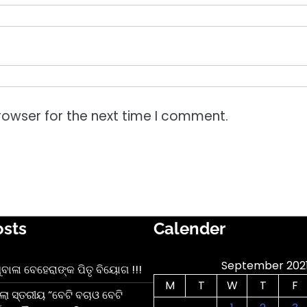
rowser for the next time I comment.
osts
Calender
September 202
ୁବାଳା ବେହେରାଙ୍କ ପିତୃ ବିୟୋଗ !!!
M
T
W
T
F
ଲା ସ୍ତରୀୟ “ବେଟି ବଚାଓ ବେଟି