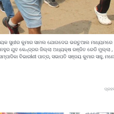
 ବିଧାୟକ ସୁଧୀର କୁମାର ସାମଲ ଯୋଗଦେଇ ଭରଚୁଆଲ ମାଧ୍ୟମରେ
ର ଯୁବ କେନ୍ଦ୍ରର ଜିଲ୍ଲା ଅଧ୍ୟକ୍ଷ ରଞ୍ଜିତ ରେଡି ମୁଲ୍ଲା
୍ପାଦିକା ବିଭାରlଣୀ ପାତ୍ର, ସଭାପତି ସଞ୍ଜୟ କୁମାର ସାହୁ, ମନ
ପ୍ରହସ