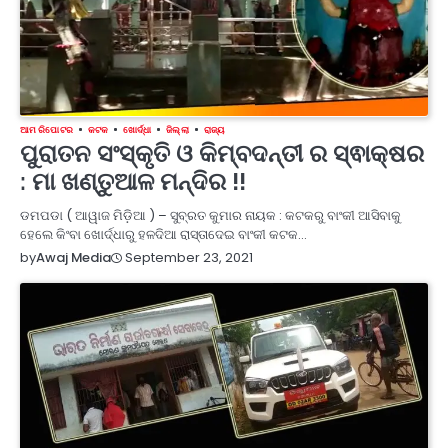
ଆମ ରିପୋଟର
କଟକ
ଖୋର୍ଦ୍ଧା
ଜିଲ୍ଲା
ରାଜ୍ୟ
ପୁରାତନ ସଂସ୍କୃତି ଓ କିମ୍ବଦନ୍ତୀ ର ସ୍ଵାକ୍ଷର
: ମା ଖଣ୍ତୁଆଳ ମନ୍ଦିର !!
ଡମପଡା ( ଆୱାଜ ମିଡ଼ିଆ ) – ସୁବ୍ରତ କୁମାର ନାୟକ : କଟକରୁ ବାଂକୀ ଆସିବାକୁ
ହେଲେ କିଂବା ଖୋର୍ଦ୍ଧାରୁ ହଳଦିଆ ରାସ୍ତାଦେଇ ବାଂକୀ କଟକ…
September 23, 2021
by
Awaj Media