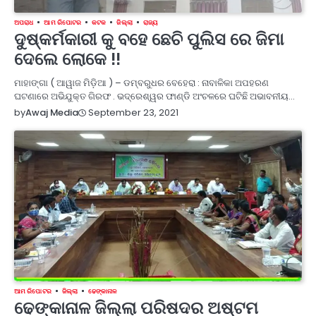
ଅପରାଧ
ଆମ ରିପୋଟର
କଟକ
ଜିଲ୍ଲା
ରାଜ୍ୟ
ଦୁଷ୍କର୍ମକାରୀ କୁ ବହେ ଛେଚି ପୁଲିସ ରେ ଜିମା
ଦେଲେ ଲୋକେ !!
ମାହାଙ୍ଗା ( ଆୱାଜ ମିଡ଼ିଆ ) – ଡମ୍ବରୁଧର ବେହେରା : ନାବାଳିକା ଅପହରଣ
ଘଟଣାରେ ଅଭିଯୁକ୍ତ ଗିରଫ . ଭଦ୍ରେଶ୍ୱର ଫାଣ୍ଡି ଅଂଚଳରେ ଘଟିଛି ଅଭାବନୀୟ…
September 23, 2021
by
Awaj Media
ଆମ ରିପୋଟର
ଜିଲ୍ଲା
ଢେଙ୍କାନାଳ
ଢେଙ୍କାନାଳ ଜିଲ୍ଲା ପରିଷଦର ଅଷ୍ଟମ