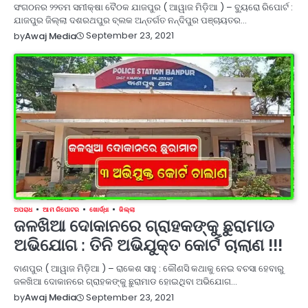
ସଂଗଠନର ୨୨ତମ ସମୀକ୍ଷା ବୈଠକ ଯାଜପୁର ( ଆୱାଜ ମିଡ଼ିଆ ) – ବ୍ୟୁରୋ ରିପୋର୍ଟ :
ଯାଜପୁର ଜିଲ୍ଲା ଦଶରଥପୁର ବ୍ଲକ ଅନ୍ତର୍ଗତ ନନ୍ଦିପୁର ପଞ୍ଚାୟତର…
September 23, 2021
by
Awaj Media
ଅପରାଧ
ଆମ ରିପୋଟର
ଖୋର୍ଦ୍ଧା
ଜିଲ୍ଲା
ଜଳଖିଆ ଦୋକାନରେ ଗ୍ରାହକଙ୍କୁ ଛୁରାମାଡ
ଅଭିଯୋଗ : ତିନି ଅଭିଯୁକ୍ତ କୋର୍ଟ ଚାଲାଣ !!!
ବାଣପୁର ( ଆୱାଜ ମିଡ଼ିଆ ) – ରାକେଶ ସାହୁ : କୌଣସି କଥାକୁ ନେଇ ବଚସା ହେବାରୁ
ଜଳଖିଆ ଦୋକାନରେ ଗ୍ରାହକଙ୍କୁ ଛୁରାମାଡ ହୋଇଥିବା ଅଭିଯୋଗ…
September 23, 2021
by
Awaj Media