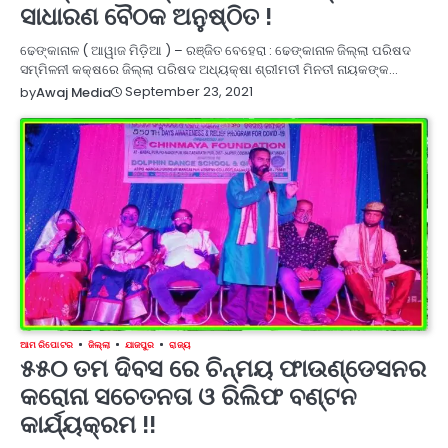
ସାଧାରଣ ବୈଠକ ଅନୁଷ୍ଠିତ !
ଢେଙ୍କାନାଳ ( ଆୱାଜ ମିଡ଼ିଆ ) – ରଞ୍ଜିତ ବେହେରା : ଢେଙ୍କାନାଳ ଜିଲ୍ଲା ପରିଷଦ
ସମ୍ମିଳନୀ କକ୍ଷରେ ଜିଲ୍ଲା ପରିଷଦ ଅଧ୍ୟକ୍ଷା ଶ୍ରୀମତୀ ମିନତୀ ନାୟକଙ୍କ…
September 23, 2021
by
Awaj Media
ଆମ ରିପୋଟର
ଜିଲ୍ଲା
ଯାଜପୁର
ରାଜ୍ୟ
୫୫୦ ତମ ଦିବସ ରେ ଚିନ୍ମୟ ଫାଉଣ୍ଡେସନର
କରୋନା ସଚେତନତା ଓ ରିଲିଫ ବଣ୍ଟନ
କାର୍ଯ୍ୟକ୍ରମ !!