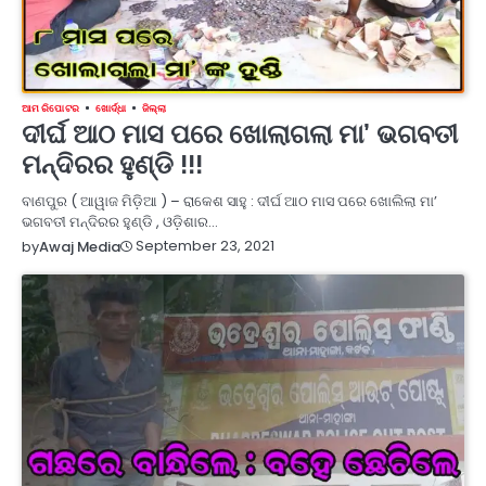
ଆମ ରିପୋଟର
ଖୋର୍ଦ୍ଧା
ଜିଲ୍ଲା
ଦୀର୍ଘ ଆଠ ମାସ ପରେ ଖୋଲାଗଲା ମା’ ଭଗବତୀ
ମନ୍ଦିରର ହୁଣ୍ଡି !!!
ବାଣପୁର ( ଆୱାଜ ମିଡ଼ିଆ ) – ରାକେଶ ସାହୁ : ଦୀର୍ଘ ଆଠ ମାସ ପରେ ଖୋଲିଲା ମା’
ଭଗବତୀ ମନ୍ଦିରର ହୁଣ୍ଡି , ଓଡ଼ିଶାର…
September 23, 2021
by
Awaj Media