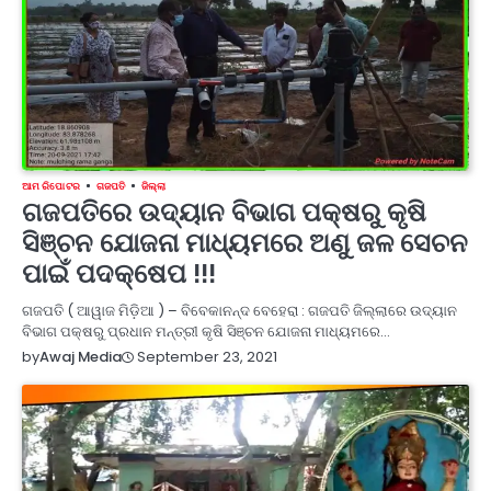
ଆମ ରିପୋଟର
ଗଜପତି
ଜିଲ୍ଲା
ଗଜପତିରେ ଉଦ୍ୟାନ ବିଭାଗ ପକ୍ଷରୁ କୃଷି
ସିଞ୍ଚନ ଯୋଜନା ମାଧ୍ୟମରେ ଅଣୁ ଜଳ ସେଚନ
ପାଇଁ ପଦକ୍ଷେପ !!!
ଗଜପତି ( ଆୱାଜ ମିଡ଼ିଆ ) – ବିବେକାନନ୍ଦ ବେହେରା : ଗଜପତି ଜିଲ୍ଲାରେ ଉଦ୍ୟାନ
ବିଭାଗ ପକ୍ଷରୁ ପ୍ରଧାନ ମନ୍ତ୍ରୀ କୃଷି ସିଞ୍ଚନ ଯୋଜନା ମାଧ୍ୟମରେ…
September 23, 2021
by
Awaj Media