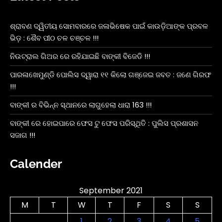
ଶ୍ରାବଣ ଦ୍ୱିତୀୟ ସୋମବାରରେ ଜଳାଭିଷେକ ପାଇଁ କାଉଡ଼ିଆଙ୍କ ପ୍ରବଳ
ଭିଡ଼ : ଶୈବ ପୀଠ ଚଳ ଚଞ୍ଚଳ !!!
ନିଉଟ୍ରାଲ ଗିଅର ରେ ରହିଯାଇଛି ବାଙ୍କୀ ବିଜେଡି !!!
ପାରଳାଖେମୁଣ୍ଡି ପୋଲିସ ଦ୍ୱାରା ୧୧ କିଲୋ ଗଞ୍ଜେଇ ଜବତ : ଜଣେ ଗିରଫ
!!!
ବାଙ୍କୀ ର ବିଭିନ୍ନ ସ୍ଥାନରେ ଲାଗୁହେଲା ଧାରା 163 !!!
ବାଙ୍କୀ ରେ ହୋଇପାରେ ଫେସ ଟୁ ଫେସ ପରିସ୍ଥିତି : ପୁଲିସ ପ୍ରଶାସନ
ସଜାଗ !!!
Calender
September 2021
M
T
W
T
F
S
S
1
2
3
4
5