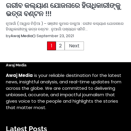
ଗରୀବ କଲ୍ୟାଣ ଯୋଜନାରେ ହିତାଧିକାରୀଙ୍କୁ
ଭତ୍ତା ବଣ୍ଟନ !!!
ନୂଆଗାଁ ( ଆୱାଜ ମିଡ଼ିଆ ) – ସଞ୍ଜୀବ କୁମାର ଡାକୁଆ : ଗରୀବ କଲ୍ୟାଣ ଯୋଜନାରେ
ହିତାଧିକାରୀଙ୍କୁ ଭତ୍ତା ବଣ୍ଟନ . ନୁଆଗାଁ ପଞ୍ଚାୟତ ସମିତି…
September 23, 2021
by
Awaj Media
Posts
1
2
Next
pagination
Awaj Media
Awaj Media
is your reliable destination for the latest
news, insightful analysis, and real-time updates from
across the globe. We are committed to delivering
unbiased, accurate, and impactful journalism that
gives voice to the people and highlights the stories
that matter most.
Latest Posts