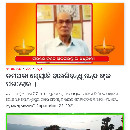
ଆମ ରିପୋଟର
କଟକ
ଜିଲ୍ଲା
ଡମପଡା ଜ୍ୟୋତି ବାଉରିବନ୍ଧୁ ନନ୍ଦ ଙ୍କ
ପରଲୋକ ।
ଡମପଡା ( ଆୱାଜ ମିଡ଼ିଆ ) – ସୁବ୍ରତ କୁମାର ନାୟକ : ବାଙ୍କୀ ନିର୍ବାଚନ ମଣ୍ତଳୀ
ଗୋଡିସାହି ଗୋବିନ୍ଦପୁର ଠାରେ ଅବସ୍ଥିତ ଭାରତ ସରକାରଙ୍କ ସି.ଆଇ.ଏସ.ଏଫ…
September 23, 2021
by
Awaj Media