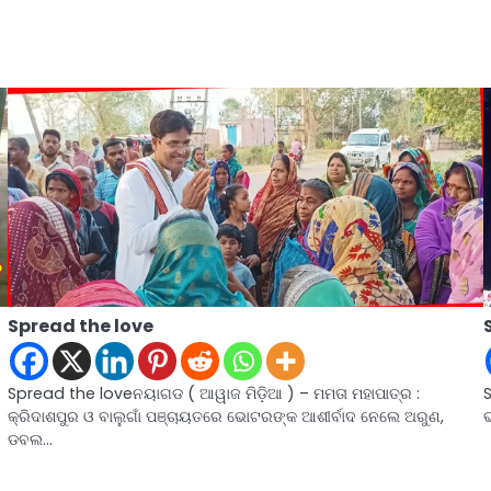
Spread the love
Spread the loveନୟାଗଡ ( ଆୱାଜ ମିଡ଼ିଆ ) – ମମତା ମହାପାତ୍ର :
S
କ୍ରିଦାଶପୁର ଓ ବାଲୁଗାଁ ପଞ୍ଚାୟତରେ ଭୋଟରଙ୍କ ଆଶୀର୍ବାଦ ନେଲେ ଅରୁଣ,
ଭ
ଡବଲ…