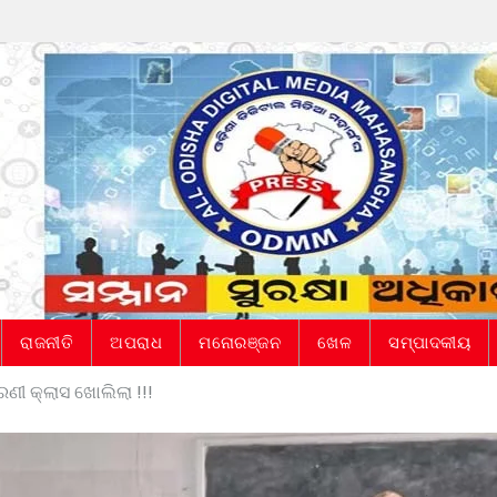
ରାଜନୀତି
ଅପରାଧ
ମନୋରଞ୍ଜନ
ଖେଳ
ସମ୍ପାଦକୀୟ
ୀ କ୍ଲାସ ଖୋଲିଲା !!!