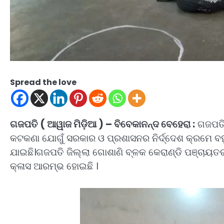
Spread the love
ଗଜପତି ( ଆୱାଜ ମିଡ଼ିଆ ) – ବିବେକାନନ୍ଦ ବେହେରା :
ଗଜପତି 
କଟକଣା ଯୋଗୁଁ ସରକାର ଓ ପ୍ରଶାସନର ନିର୍ଦ୍ଦେଶ କ୍ରମେ ବ
ଯାଇଛି।ଗଜପତି ଜିଲ୍ଲା ଗୋଶାଣି ବ୍ଳକ କେରାଣ୍ଡି ପଞ୍ଚାୟ
କ୍ଳାସ ଆରମ୍ଭ ହୋଇଛି ।