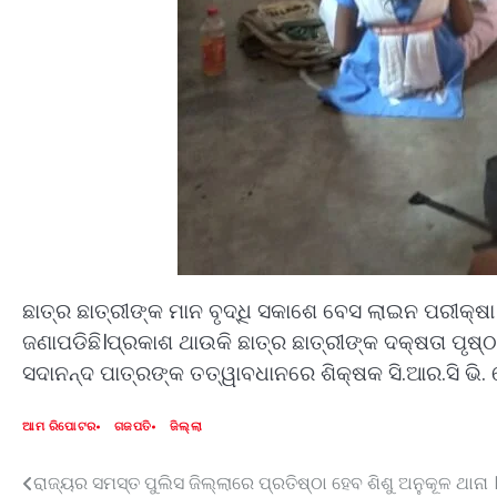
ଛାତ୍ର ଛାତ୍ରୀଙ୍କ ମାନ ବୃଦ୍ଧି ସକାଶେ ବେସ ଲାଇନ ପରୀକ୍ଷା 
ଜଣାପଡିଛି।ପ୍ରକାଶ ଥାଉକି ଛାତ୍ର ଛାତ୍ରୀଙ୍କ ଦକ୍ଷତା ପୃଷ୍ଠ 
ସଦାନନ୍ଦ ପାତ୍ରଙ୍କ ତତ୍ୱାବଧାନରେ ଶିକ୍ଷକ ସି.ଆର.ସି ଭି. ଭ
ଆମ ରିପୋଟର
ଗଜପତି
ଜିଲ୍ଲା
ରାଜ୍ୟର ସମସ୍ତ ପୁଲିସ ଜିଲ୍ଲାରେ ପ୍ରତିଷ୍ଠା ହେବ ଶିଶୁ ଅନୁକୂଳ ଥାନା 
Post