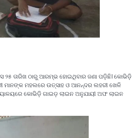
ସ ୨୫ ତାରିଖ ଠାରୁ ଆରମ୍ଭ ହୋଇଥିବାର ଜଣା ପଡ଼ିଛି। କୋଭିଡ଼ି
ତ୍ରୀ ମାନଙ୍କ ମହଲରେ ଉତ୍ସାହ ଓ ଆନନ୍ଦର ଲହରୀ ଖେଳି
ବିଦ୍ୟାଳୟରେ କୋଭିଡ଼ି ଗାଇଡ଼ ଲାଇନ ଅନୁଯାୟୀ ଅଫ ଲାଇନ