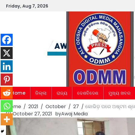
Skip
Friday, Aug 7, 2026
to
content
Home
ଜିଲ୍ଲା
ରାଜ୍ୟ
ଦେଶବିଦେଶ
ମୁଖ୍ୟ ଖବର
Home
2021
October
27
କୋଭିଡ଼ ପରେ ଅଷ୍ଟମ ଶ୍ରେଣ
October 27, 2021
by
Awaj Media