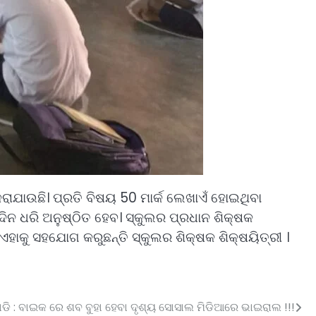
କରାଯାଉଛି। ପ୍ରତି ବିଷୟ 50 ମାର୍କ ଲେଖାଏଁ ହୋଇଥିବା
ି ଦିନ ଧରି ଅନୁଷ୍ଠିତ ହେବ। ସ୍କୁଲର ପ୍ରଧାନ ଶିକ୍ଷକ
 ଏହାକୁ ସହଯୋଗ କରୁଛନ୍ତି ସ୍କୁଲର ଶିକ୍ଷକ ଶିକ୍ଷୟିତ୍ରୀ ।
ଡି : ବାଇକ ରେ ଶବ ବୁହା ହେବା ଦୃଶ୍ୟ ସୋସାଲ ମିଡିଆରେ ଭାଇରାଲ !!!