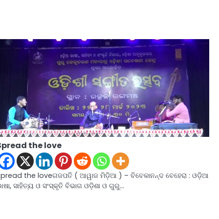
Spread the love
pread the loveଗଜପତି ( ଆୱାଜ ମିଡ଼ିଆ ) – ବିବେକାନନ୍ଦ ବେହେରା : ଓଡ଼ିଆ
ାଷା, ସାହିତ୍ୟ ଓ ସଂସ୍କୃତି ବିଭାଗ ଓଡ଼ିଶା ଓ ଗୁରୁ…