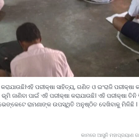
କରାଯାଉଛି।ଏହି ପରୀକ୍ଷା ସାହିତ୍ୟ, ଗଣିତ ଓ ଇଂରାଜି ପରୀକ୍ଷା 
ଭୂମି ଜାଣିବା ପାଇଁ ଏହି ପରୀକ୍ଷା କରାଯାଉଛି। ଏହି ପରୀକ୍ଷା ତିନ
େଙ୍କେଟେ ରାମଣାଙ୍କ ଉପସ୍ଥିତି ଅନୁଷ୍ଠିତ ଦେଖିବାକୁ ମିଳିଛି ।
।
କାମରେ ଆସୁନି ମହାପ୍ରୟାଣ ଗା