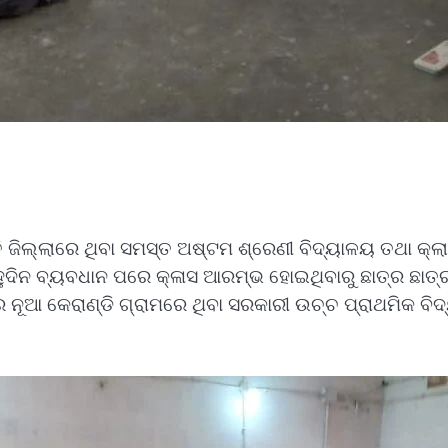
ଜିଲ୍ଲାରେ ଥିବା ସମସ୍ତ ଅଷ୍ଟମ ଶ୍ରେଣୀ ବିଦ୍ୟାଳୟ ତଥା କ୍ଲା
ହୁଦିନ ବ୍ୟବଧାନ ପରେ କ୍ଳାସ ଆରମ୍ଭ ହୋଇଥିବାରୁ ଛାତ୍ର ଛା
ତର ନୂଆ କେରାଣ୍ଡି ଗ୍ରାମରେ ଥିବା ସରକାରୀ ଉଚ୍ଚ ପ୍ରାଥମିକ 